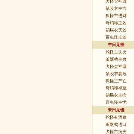
犬怪欠神愿
鼠咬衣主吉
狐怪主进财
母鸡啼主凶
鹋屎衣灾凶
百虫怪主凶
午日见怪
蛇怪主失火
釜甑鸣主兴
犬怪欠神愿
鼠咬衣妻危
狐怪主产亡
母鸡啼禄至
鹋屎衣主病
百虫怪主忧
未日见怪
蛇怪有酒食
釜甑鸣进口
犬怪主病灾