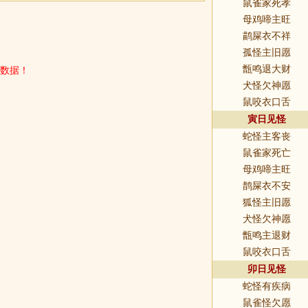
鼠雀家死孝
母鸡啼主旺
鹋屎衣不祥
孤怪主旧愿
数据！
甑鸣退大财
犬怪欠神愿
鼠咬衣口舌
寅日见怪
蛇怪主客丧
鼠雀家死亡
母鸡啼主旺
鹊屎衣不安
狐怪主旧愿
犬怪欠神愿
甑鸣主退财
鼠咬衣口舌
卯日见怪
蛇怪有疾病
鼠雀怪欠愿