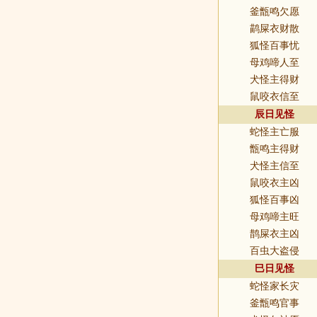
釜甑鸣欠愿
鹋屎衣财散
狐怪百事忧
母鸡啼人至
犬怪主得财
鼠咬衣信至
辰日见怪
蛇怪主亡服
甑鸣主得财
犬怪主信至
鼠咬衣主凶
狐怪百事凶
母鸡啼主旺
鹊屎衣主凶
百虫大盗侵
巳日见怪
蛇怪家长灾
釜甑鸣官事