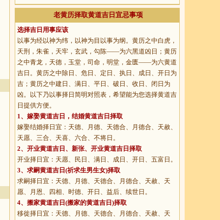
老黄历择取黄道吉日宜忌事项
选择吉日用事应该
以事为经以神为纬，以神为目以事为纲。黄历之中白虎，
天刑，朱雀，天牢，玄武，勾陈——为六黑道凶日；黄历
之中青龙，天德，玉堂，司命，明堂，金匮——为六黄道
吉日。黄历之中除日、危日、定日、执日、成日、开日为
吉；黄历之中建日、满日、平日、破日、收日、闭日为
凶。以下乃以事择日简明对照表，希望能为您选择黄道吉
日提供方便。
1、
嫁娶黄道吉日
，结婚黄道吉日择取
嫁娶结婚择日宜：天德、月德、天德合、月德合、天赦、
天愿、三合、天喜、六合、不将日。
2、
开业黄道吉日
、新张、开业黄道吉日择取
开业择日宜：天愿、民日、满日、成日、开日、五富日。
3、
求嗣黄道吉日
(祈求生男生女)择取
求嗣择日宜：天德、月德、天德合、月德合、天赦、天
愿、月恩、四相、时德、开日、益后、续世日。
4、
搬家黄道吉日
(搬家的黄道吉日)择取
移徙择日宜：天德、月德、天德合、月德合、天赦、天