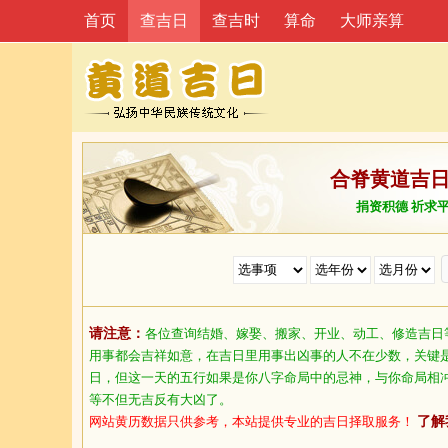
首页
查吉日
查吉时
算命
大师亲算
合脊黄道吉
捐资积德 祈求
请注意：
各位查询结婚、嫁娶、搬家、开业、动工、修造吉日
用事都会吉祥如意，在吉日里用事出凶事的人不在少数，关键
日，但这一天的五行如果是你八字命局中的忌神，与你命局相
等不但无吉反有大凶了。
网站黄历数据只供参考，本站提供专业的吉日择取服务！
了解