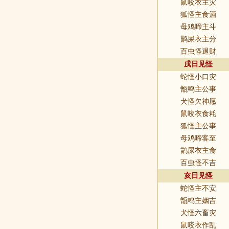
鼠咬衣主灾
狐怪主食酒
母鸡啼主斗
鹋屎衣主分
百虫怪退财
戌日见怪
蛇怪小口灾
甑鸣主公事
犬怪欠神愿
鼠咬衣食耗
狐怪主公事
母鸡啼客至
鹋屎衣主食
百虫怪不吉
亥日见怪
蛇怪主不安
甑鸣主姻吉
犬怪六畜灾
鼠咬衣作乱