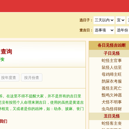
选日子：
查吉日：
各日见怪吉凶断
日查询
子日见怪
平安
蛇怪主官事
鼠怪人信至
母鸡啼主旺
按年度查
按月份查
鹊屎衣考服
孤怪主死亡
甑鸣欠神愿
等。在这里不得不提醒大家，并不是所有的吉日里
犬怪不明事
是没有按照个人命理来测吉日，使用的虽然是黄道吉
冲相克，又或者是你的凶神，如：劫杀、披麻、丧门
虫鸟怪得财
丑日见怪
我们
蛇怪客主丧