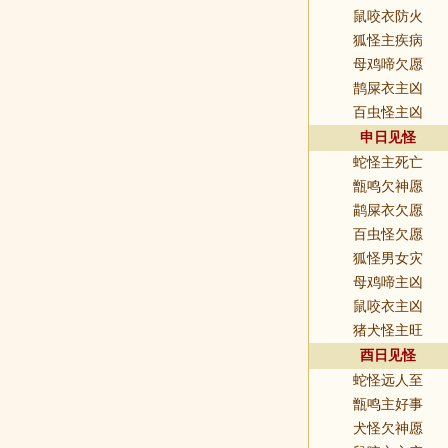
鼠咬衣防火
狐怪主疾病
母鸡啼欠愿
鹊屎衣主凶
百虫怪主凶
申日见怪
蛇怪主死亡
甑鸣欠神愿
鹋屎衣欠愿
百虫怪欠愿
狐怪男女灾
母鸡啼主凶
鼠咬衣主凶
猪犬怪主旺
酉日见怪
蛇怪远人至
甑鸣主好事
犬怪欠神愿