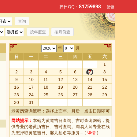
81759898
择日QQ：
繁體
按年度查
按月份查
年
月
日
一
二
三
四
五
六
1
2
3
4
5
6
7
8
9
10
11
12
13
14
15
16
17
18
19
20
21
22
23
24
25
26
27
28
29
30
31
老黄历查询流程：选择上面年、月后，点击日期即可
网站提示：
本站为
黄道吉日查询
、
吉时查询
网站，提
供专业的
老黄历吉日、吉时查询
。周易大师专业在线
为您择取
黄道吉日
、婴儿起名等服务… [
详情
]