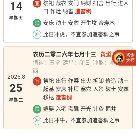
14
祭祀 裁衣 安门 纳财 扫舍 出行 进人
宜
口 作灶 纳畜
造畜稠
星期五
安床 动土 安葬 开生坟 合寿木
忌
此日冲虎，不宜参加造畜稠之事
冲
农历二零二六年七月十三
黄道日
咨询
大师
值神：玉堂
建星：闭日
冲煞：冲牛煞
西
2026.8
祭祀 出行 作梁 出火 拆卸 修造 动土
宜
25
起基 安床 补垣 塞穴 入殓 破土 安葬
移柩
造畜稠
星期二
嫁娶 入宅 斋醮 开光 针灸 掘井
忌
此日冲牛，不宜参加造畜稠之事
冲