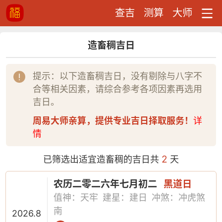
查吉
测算
大师
造畜稠吉日
提示：以下造畜稠吉日，没有剔除与八字不
合等相关因素，请综合参考各项因素再选用
吉日。
周易大师亲算，提供专业吉日择取服务！
详
情
2
已筛选出适宜造畜稠的吉日共
天
农历二零二六年七月初二
黑道日
值神：天牢
建星：建日
冲煞：冲虎煞
南
2026.8