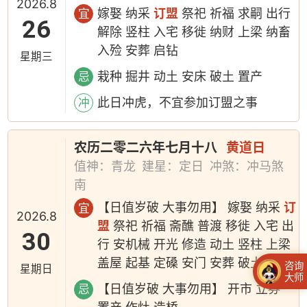
2026.8
嫁娶 纳采
订盟
祭祀 祈福 求嗣 出行
宜
26
解除 竖柱 入宅 移徙 纳财 上梁 纳畜
入殓 安葬 启钻
星期三
栽种 掘井 动土 安床 破土 置产
忌
此日冲虎，不宜参加订盟之事
冲
农历二零二六年七月十八
黄道日
值神：青龙
建星：定日
冲煞：冲马煞
南
【日值岁破 大事勿用】 嫁娶 纳采
订
宜
2026.8
盟
祭祀 祈福 斋醮 普渡 移徙 入宅 出
30
行 安机械 开光 修造 动土 竖柱 上梁
盖屋 起基 定磉 安门 安葬 破土
咨询
星期日
大师
【日值岁破 大事勿用】 开市 立券
忌