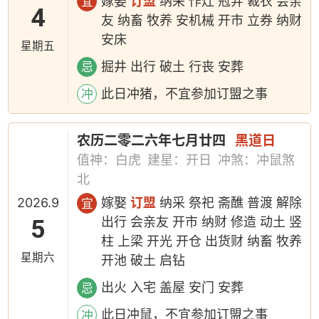
嫁娶
订盟
纳采 作灶 冠笄 裁衣 会亲
宜
4
友 纳畜 牧养 安机械 开市 立券 纳财
安床
星期五
掘井 出行 破土 行丧 安葬
忌
此日冲猪，不宜参加订盟之事
冲
农历二零二六年七月廿四
黑道日
值神：白虎
建星：开日
冲煞：冲鼠煞
北
2026.9
嫁娶
订盟
纳采 祭祀 斋醮 普渡 解除
宜
5
出行 会亲友 开市 纳财 修造 动土 竖
柱 上梁 开光 开仓 出货财 纳畜 牧养
星期六
开池 破土 启钻
出火 入宅 盖屋 安门 安葬
忌
此日冲鼠，不宜参加订盟之事
冲