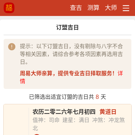
查吉
测算
大师
订盟吉日
提示：以下订盟吉日，没有剔除与八字不合
等相关因素，请综合参考各项因素再选用吉
日。
周易大师亲算，提供专业吉日择取服务！
详
情
8
已筛选出适宜订盟的吉日共
天
农历二零二六年七月初四
黄道日
值神：司命
建星：满日
冲煞：冲龙煞
北