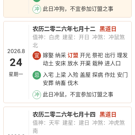
此日冲狗，不宜参加订盟之事
冲
农历二零二六年七月十二
黑道日
值神：白虎
建星：开日
冲煞：冲鼠煞
北
2026.8
嫁娶 纳采
订盟
开光 祭祀 出行 理发
宜
24
动土 安床 放水 开渠 栽种 进人口
星期一
入宅 上梁 入殓 盖屋 探病 作灶 安门
忌
安葬 纳畜 伐木
此日冲鼠，不宜参加订盟之事
冲
农历二零二六年七月十四
黑道日
值神：天牢
建星：建日
冲煞：冲虎煞
南