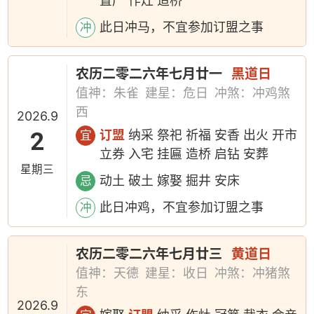
置产 作灶 造桥
此日冲马，不宜参加订盟之事
冲
农历二零二六年七月廿一
黑道日
值神：朱雀
建星：危日
冲煞：冲鸡煞
西
2026.9
2
订盟
纳采 祭祀 祈福 安香 出火 开市
宜
立券 入宅 挂匾 造桥 启钻 安葬
星期三
动土 破土 嫁娶 掘井 安床
忌
此日冲鸡，不宜参加订盟之事
冲
农历二零二六年七月廿三
黄道日
值神：天德
建星：收日
冲煞：冲猪煞
东
2026.9