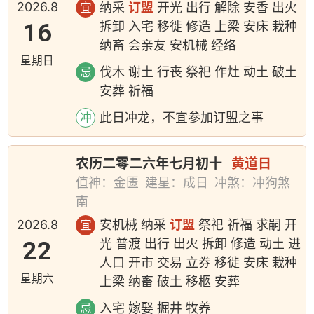
2026.8
纳采
订盟
开光 出行 解除 安香 出火
宜
16
拆卸 入宅 移徙 修造 上梁 安床 栽种
纳畜 会亲友 安机械 经络
星期日
伐木 谢土 行丧 祭祀 作灶 动土 破土
忌
安葬 祈福
此日冲龙，不宜参加订盟之事
冲
农历二零二六年七月初十
黄道日
值神：金匮
建星：成日
冲煞：冲狗煞
南
2026.8
安机械 纳采
订盟
祭祀 祈福 求嗣 开
宜
22
光 普渡 出行 出火 拆卸 修造 动土 进
人口 开市 交易 立券 移徙 安床 栽种
星期六
上梁 纳畜 破土 移柩 安葬
入宅 嫁娶 掘井 牧养
忌