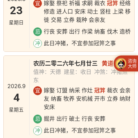
嫁娶 祭祀 祈福 求嗣 裁衣
冠笄
经络
宜
23
修造 进人口 安床 动土 竖柱 上梁 移
徙 交易 立券 栽种 会亲友
星期日
行丧 安葬 出行 作梁 纳畜 伐木 造桥
忌
此日冲猪，不宜参加冠笄之事
冲
咨询
农历二零二六年七月廿三
黄道日
大师
值神：天德
建星：收日
冲煞：冲猪煞
东
2026.9
嫁娶 订盟 纳采 作灶
冠笄
裁衣 会亲
宜
4
友 纳畜 牧养 安机械 开市 立券 纳财
安床
星期五
掘井 出行 破土 行丧 安葬
忌
此日冲猪，不宜参加冠笄之事
冲