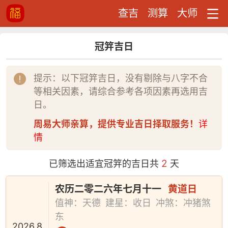
查吉
测算
大师
冠笄吉日
提示：以下冠笄吉日，没有剔除与八字不合
等相关因素，请综合参考各项因素再选用吉
日。
周易大师亲算，提供专业吉日择取服务！
详
情
2
已筛选出适宜冠笄的吉日共
天
农历二零二六年七月十一
黄道日
值神：天德
建星：收日
冲煞：冲猪煞
东
2026.8