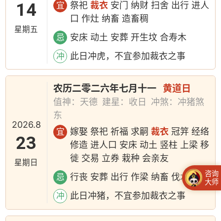
14
祭祀
裁衣
安门 纳财 扫舍 出行 进人
宜
口 作灶 纳畜 造畜稠
星期五
安床 动土 安葬 开生坟 合寿木
忌
此日冲虎，不宜参加裁衣之事
冲
农历二零二六年七月十一
黄道日
值神：天德
建星：收日
冲煞：冲猪煞
东
2026.8
嫁娶 祭祀 祈福 求嗣
裁衣
冠笄 经络
宜
23
修造 进人口 安床 动土 竖柱 上梁 移
徙 交易 立券 栽种 会亲友
星期日
咨询
行丧 安葬 出行 作梁 纳畜 伐木 造桥
忌
大师
此日冲猪，不宜参加裁衣之事
冲