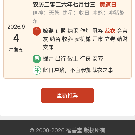
农历二零二六年七月廿三
黄道日
值神：天德
建星：收日
冲煞：冲猪煞
东
2026.9
嫁娶 订盟 纳采 作灶 冠笄
裁衣
会亲
宜
4
友 纳畜 牧养 安机械 开市 立券 纳财
安床
星期五
掘井 出行 破土 行丧 安葬
忌
此日冲猪，不宜参加裁衣之事
冲
重新推算
© 2008-2026
福善堂
版权所有