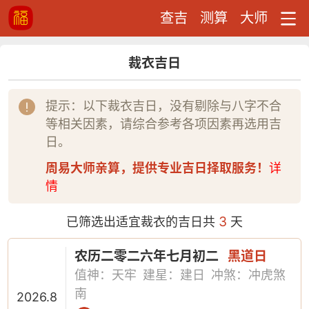
查吉
测算
大师
裁衣吉日
提示：以下裁衣吉日，没有剔除与八字不合
等相关因素，请综合参考各项因素再选用吉
日。
周易大师亲算，提供专业吉日择取服务！
详
情
3
已筛选出适宜裁衣的吉日共
天
农历二零二六年七月初二
黑道日
值神：天牢
建星：建日
冲煞：冲虎煞
南
2026.8