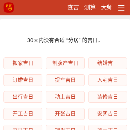
查吉
测算
大师
30天内没有合适 “
分居
” 的吉日。
搬家吉日
剖腹产吉日
结婚吉日
订婚吉日
提车吉日
入宅吉日
出行吉日
动土吉日
装修吉日
开工吉日
开张吉日
安葬吉日