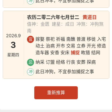
此日冲羊，不宜参加捕捉之事
冲
农历二零二六年七月廿二
黄道日
值神：金匮
建星：成日
冲煞：冲狗煞
南
2026.9
嫁娶 祭祀 祈福 斋醮 普渡 移徙 入宅
宜
3
动土 治病 开市 交易 立券 开光 修造
造车器 安香 安床
捕捉
畋猎 结网
星期四
纳采 订盟 经络 行丧 安葬 探病
忌
此日冲狗，不宜参加捕捉之事
冲
重新推算