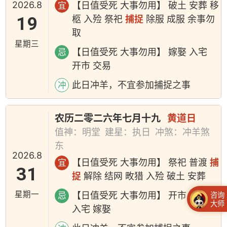
2026.8
【日值受死 大事勿用】 破土 安葬 移
宜
19
柩 入殓 祭祀
捕捉
除服 成服 余事勿
取
星期三
【日值受死 大事勿用】 嫁娶 入宅
忌
开市 交易
此日冲羊，不宜参加捕捉之事
冲
农历二零二六年七月十九
黄道日
值神：明堂
建星：执日
冲煞：冲羊煞
东
2026.8
【日值受死 大事勿用】 祭祀 普渡
捕
宜
31
捉
解除 结网 畋猎 入殓 破土 安葬
星期一
【日值受死 大事勿用】 开市 交易
咨询
忌
大师
入宅 嫁娶