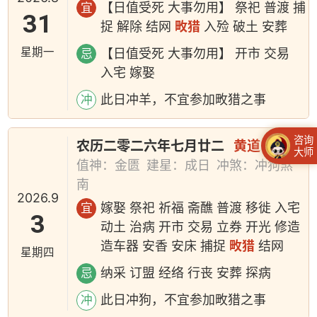
【日值受死 大事勿用】 祭祀 普渡 捕
宜
31
捉 解除 结网
畋猎
入殓 破土 安葬
星期一
【日值受死 大事勿用】 开市 交易
忌
入宅 嫁娶
此日冲羊，不宜参加畋猎之事
冲
咨询
农历二零二六年七月廿二
黄道日
大师
值神：金匮
建星：成日
冲煞：冲狗煞
南
2026.9
嫁娶 祭祀 祈福 斋醮 普渡 移徙 入宅
宜
3
动土 治病 开市 交易 立券 开光 修造
造车器 安香 安床 捕捉
畋猎
结网
星期四
纳采 订盟 经络 行丧 安葬 探病
忌
此日冲狗，不宜参加畋猎之事
冲