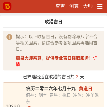
查吉
测算
大师
畋猎吉日
提示：以下畋猎吉日，没有剔除与八字不合
等相关因素，请综合参考各项因素再选用吉
日。
周易大师亲算，提供专业吉日择取服务！
详
情
2
已筛选出适宜畋猎的吉日共
天
农历二零二六年七月十九
黄道日
值神：明堂
建星：执日
冲煞：冲羊煞
东
2026.8