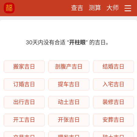
查吉
测算
大师
30天内没有合适 “
开柱眼
” 的吉日。
搬家吉日
剖腹产吉日
结婚吉日
订婚吉日
提车吉日
入宅吉日
出行吉日
动土吉日
装修吉日
开工吉日
开张吉日
安葬吉日