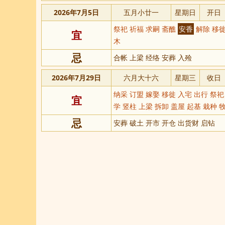
2026年7月5日
五月小廿一
星期日
开日
祭祀 祈福 求嗣 斋醮
安香
解除 移徙
宜
木
忌
合帐 上梁 经络 安葬 入殓
2026年7月29日
六月大十六
星期三
收日
纳采 订盟 嫁娶 移徙 入宅 出行 祭祀
宜
学 竖柱 上梁 拆卸 盖屋 起基 栽种 
忌
安葬 破土 开市 开仓 出货财 启钻