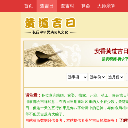
首页
查吉日
查吉时
算命
大师亲算
安香黄道吉
捐资积德 祈求
请注意：
各位查询结婚、嫁娶、搬家、开业、动工、修造吉日
用事都会吉祥如意，在吉日里用事出凶事的人不在少数，关键
日，但这一天的五行如果是你八字命局中的忌神，与你命局相
等不但无吉反有大凶了。
网站黄历数据只供参考，本站提供专业的吉日择取服务！
了解