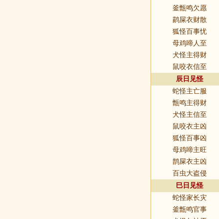
釜甑鸣欠愿
鹋屎衣财散
狐怪百事忧
母鸡啼人至
犬怪主得财
鼠咬衣信至
辰日见怪
蛇怪主亡服
甑鸣主得财
犬怪主信至
鼠咬衣主凶
狐怪百事凶
母鸡啼主旺
鹊屎衣主凶
百虫大盗侵
巳日见怪
蛇怪家长灾
釜甑鸣官事