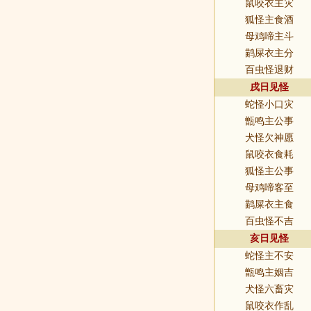
鼠咬衣主灾
狐怪主食酒
母鸡啼主斗
鹋屎衣主分
百虫怪退财
戌日见怪
蛇怪小口灾
甑鸣主公事
犬怪欠神愿
鼠咬衣食耗
狐怪主公事
母鸡啼客至
鹋屎衣主食
百虫怪不吉
亥日见怪
蛇怪主不安
甑鸣主姻吉
犬怪六畜灾
鼠咬衣作乱