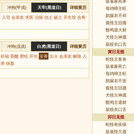
鼠雀家死孝
冲狗(甲戍)
天牢(黑道日)
详细黄历
母鸡啼主旺
鹋屎衣不祥
 入宅 会亲友 求医 治病 动土 破土 开生坟 合寿
孤怪主旧愿
甑鸣退大财
犬怪欠神愿
鼠咬衣口舌
冲狗(戊戍)
白虎(黑道日)
详细黄历
寅日见怪
 祈福 斋醮 塑绘 开光
安香
出火 会亲友 解除 入
蛇怪主客丧
牧养 纳畜
鼠雀家死亡
母鸡啼主旺
鹊屎衣不安
狐怪主旧愿
犬怪欠神愿
甑鸣主退财
鼠咬衣口舌
卯日见怪
蛇怪有疾病
鼠雀怪欠愿