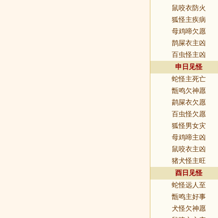
鼠咬衣防火
狐怪主疾病
母鸡啼欠愿
鹊屎衣主凶
百虫怪主凶
申日见怪
蛇怪主死亡
甑鸣欠神愿
鹋屎衣欠愿
百虫怪欠愿
狐怪男女灾
母鸡啼主凶
鼠咬衣主凶
猪犬怪主旺
酉日见怪
蛇怪远人至
甑鸣主好事
犬怪欠神愿