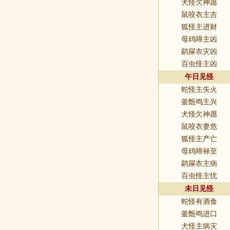
犬怪欠神愿
鼠咬衣主吉
狐怪主进财
母鸡啼主凶
鹋屎衣灾凶
百虫怪主凶
午日见怪
蛇怪主失火
釜甑鸣主兴
犬怪欠神愿
鼠咬衣妻危
狐怪主产亡
母鸡啼禄至
鹋屎衣主病
百虫怪主忧
未日见怪
蛇怪有酒食
釜甑鸣进口
犬怪主病灾