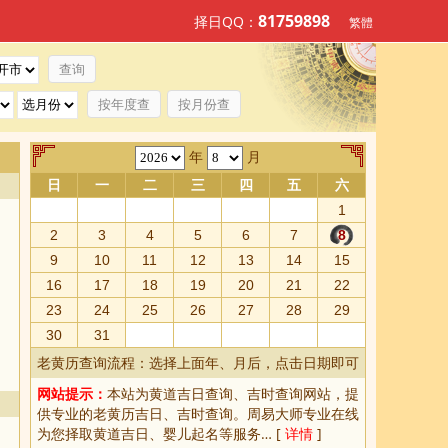
81759898
择日QQ：
繁體
按年度查
按月份查
年
月
日
一
二
三
四
五
六
1
2
3
4
5
6
7
8
9
10
11
12
13
14
15
16
17
18
19
20
21
22
23
24
25
26
27
28
29
30
31
老黄历查询流程：选择上面年、月后，点击日期即可
网站提示：
本站为
黄道吉日查询
、
吉时查询
网站，提
供专业的
老黄历吉日、吉时查询
。周易大师专业在线
为您择取
黄道吉日
、婴儿起名等服务… [
详情
]