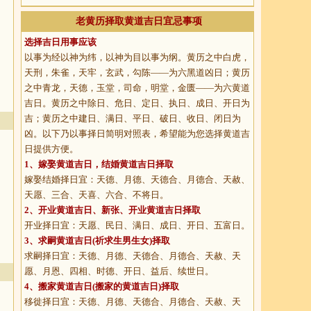
老黄历择取黄道吉日宜忌事项
选择吉日用事应该
以事为经以神为纬，以神为目以事为纲。黄历之中白虎，
天刑，朱雀，天牢，玄武，勾陈——为六黑道凶日；黄历
之中青龙，天德，玉堂，司命，明堂，金匮——为六黄道
吉日。黄历之中除日、危日、定日、执日、成日、开日为
吉；黄历之中建日、满日、平日、破日、收日、闭日为
凶。以下乃以事择日简明对照表，希望能为您选择黄道吉
日提供方便。
1、
嫁娶黄道吉日
，结婚黄道吉日择取
嫁娶结婚择日宜：天德、月德、天德合、月德合、天赦、
天愿、三合、天喜、六合、不将日。
2、
开业黄道吉日
、新张、开业黄道吉日择取
开业择日宜：天愿、民日、满日、成日、开日、五富日。
3、
求嗣黄道吉日
(祈求生男生女)择取
求嗣择日宜：天德、月德、天德合、月德合、天赦、天
愿、月恩、四相、时德、开日、益后、续世日。
4、
搬家黄道吉日
(搬家的黄道吉日)择取
移徙择日宜：天德、月德、天德合、月德合、天赦、天