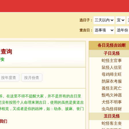
选日子：
查吉日：
各日见怪吉凶断
日查询
子日见怪
平安
蛇怪主官事
鼠怪人信至
母鸡啼主旺
按年度查
按月份查
鹊屎衣考服
孤怪主死亡
甑鸣欠神愿
等。在这里不得不提醒大家，并不是所有的吉日里
犬怪不明事
是没有按照个人命理来测吉日，使用的虽然是黄道吉
冲相克，又或者是你的凶神，如：劫杀、披麻、丧门
虫鸟怪得财
丑日见怪
我们
蛇怪客主丧