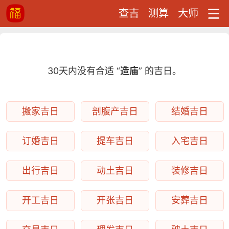
查吉
测算
大师
30天内没有合适 “
造庙
” 的吉日。
搬家吉日
剖腹产吉日
结婚吉日
订婚吉日
提车吉日
入宅吉日
出行吉日
动土吉日
装修吉日
开工吉日
开张吉日
安葬吉日