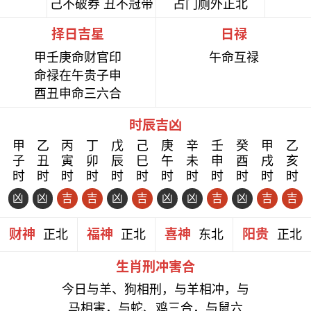
己不破券 丑不冠带
占门厕外正北
择日吉星
日禄
甲壬庚命财官印
午命互禄
命禄在午贵子申
酉丑申命三六合
时辰吉凶
甲
乙
丙
丁
戊
己
庚
辛
壬
癸
甲
乙
子
丑
寅
卯
辰
巳
午
未
申
酉
戌
亥
时
时
时
时
时
时
时
时
时
时
时
时
凶
凶
吉
吉
凶
吉
凶
凶
吉
凶
吉
吉
财神
福神
喜神
阳贵
正北
正北
东北
正北
生肖刑冲害合
今日与羊、狗相刑，与羊相冲，与
马相害，与蛇、鸡三合，与鼠六