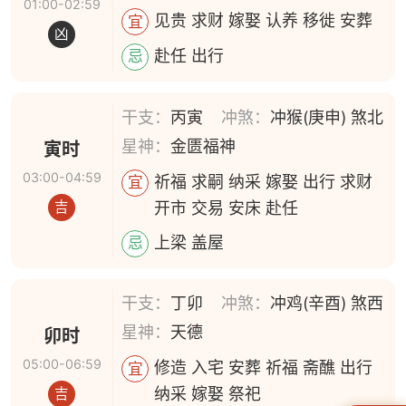
01:00-02:59
见贵 求财 嫁娶 认养 移徙 安葬
宜
凶
赴任 出行
忌
干支：
丙寅
冲煞：
冲猴(庚申) 煞北
星神：
金匮福神
寅时
03:00-04:59
祈福 求嗣 纳采 嫁娶 出行 求财
宜
开市 交易 安床 赴任
吉
上梁 盖屋
忌
干支：
丁卯
冲煞：
冲鸡(辛酉) 煞西
星神：
天德
卯时
05:00-06:59
修造 入宅 安葬 祈福 斋醮 出行
宜
纳采 嫁娶 祭祀
吉