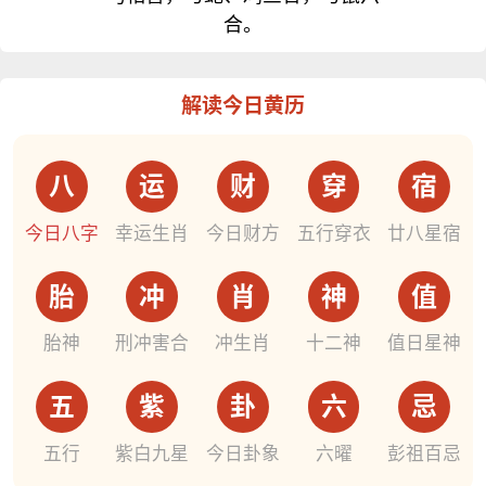
合。
解读今日黄历
八
运
财
穿
宿
今日八字
幸运生肖
今日财方
五行穿衣
廿八星宿
胎
冲
肖
神
值
胎神
刑冲害合
冲生肖
十二神
值日星神
五
紫
卦
六
忌
五行
紫白九星
今日卦象
六曜
彭祖百忌