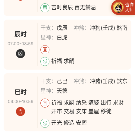
咨询
吉时良辰 百无禁忌
忌
大师
干支：
戊辰
冲煞：
冲狗(壬戌) 煞南
辰时
星神：
白虎
07:00-08:59
宜
凶
祈福 求嗣
忌
干支：
己巳
冲煞：
冲猪(壬戌) 煞东
星神：
天德
巳时
09:00-10:59
祈福 求嗣 纳采 嫁娶 出行 求财
宜
开市 交易 安床 盖屋 移徙
吉
开光 修造 安葬
忌