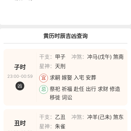
黄历时辰吉凶查询
干支：
甲子
冲煞：
冲马(戊午) 煞南
星神：
天刑
子时
23:00-00:59
求嗣 嫁娶 入宅 安葬
宜
凶
祭祀 祈福 赴任 出行 求财 修造
忌
移徙 词讼
干支：
乙丑
冲煞：
冲羊(己未) 煞东
丑时
星神：
朱雀