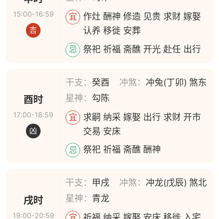
15:00-16:59
作灶 酬神 修造 见贵 求财 嫁娶
宜
认养 移徙 安葬
吉
祭祀 祈福 斋醮 开光 赴任 出行
忌
干支：
癸酉
冲煞：
冲兔(丁卯) 煞东
星神：
勾陈
酉时
17:00-18:59
求嗣 纳采 嫁娶 出行 求财 开市
宜
交易 安床
凶
祭祀 祈福 斋醮 酬神
忌
干支：
甲戌
冲煞：
冲龙(戊辰) 煞北
星神：
青龙
戌时
19:00-20:59
祈福 纳采 嫁娶 安床 移徙 入宅
宜