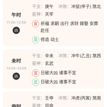
干支：
庚午
冲煞：
冲鼠(甲子) 煞北
星神：
天牢
午时
11:00-12:59
祈福 求嗣 出行 求财 嫁娶 安葬
宜
赴任
凶
修造 动土
忌
干支：
辛未
冲煞：
冲牛(乙丑) 煞西
未时
星神：
玄武
13:00-14:59
日破大凶 诸事不宜
宜
凶
日破大凶 诸事不宜
忌
干支：
壬申
冲煞：
冲虎(丙寅) 煞南
星神：
司命
申时