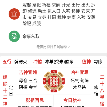
嫁娶 祭祀 祈福 求嗣 开光 出行 出火 拆
卸 修造 动土 进人口 入宅 移徙 安床 开
宜
市 交易 立券 挂匾 栽种 纳畜 入殓 安葬
除服 成服
忌
余事勿取
老黄历择日名词解释
五行
冲煞
值神
劈雳火
冲羊(癸未)煞东
勾陈
吉神宜趋
凶神宜忌
建
二
母仓 三合
死气 勾陈
除
十
阴德 金堂
木马杀
定
柳
十
八
日
宿
二
星
彭祖百忌
今日胎神
神
宿