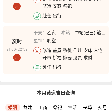
修造 安葬 祭祀
吉
赴任 出行
忌
干支：
乙亥
冲煞：
冲蛇(己巳) 煞西
星神：
明堂
亥时
21:00-22:59
修造 盖屋 移徙 作灶 安床 入宅
宜
开市 祈福 嫁娶 见贵 求财
吉
赴任 出行
忌
本月黄道吉日查询
婚姻
营建
工商
祭祀
生活
丧葬
交易