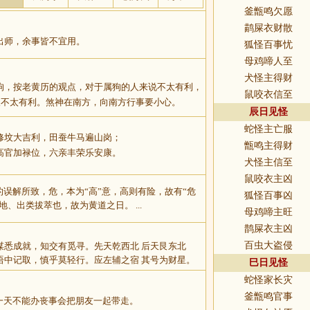
釜甑鸣欠愿
鹋屎衣财散
出师，余事皆不宜用。
狐怪百事忧
母鸡啼人至
犬怪主得财
狗，按老黄历的观点，对于属狗的人来说不太有利，
鼠咬衣信至
人不太有利。煞神在南方，向南方行事要小心。
辰日见怪
蛇怪主亡服
修坟大吉利，田蚕牛马遍山岗；
甑鸣主得财
高官加禄位，六亲丰荣乐安康。
犬怪主信至
鼠咬衣主凶
的误解所致，危，本为“高”意，高则有险，故有“危
狐怪百事凶
地、出类拔萃也，故为黄道之日。 ...
母鸡啼主旺
鹊屎衣主凶
百虫大盗侵
谋悉成就，知交有觅寻。先天乾西北 后天艮东北
语中记取，慎乎莫轻行。应左辅之宿 其号为财星。
巳日见怪
蛇怪家长灾
釜甑鸣官事
一天不能办丧事会把朋友一起带走。