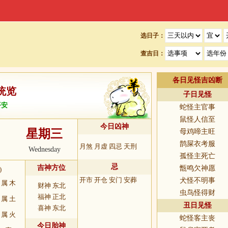
选日子：
查吉日：
各日见怪吉凶断
统览
子日见怪
平安
蛇怪主官事
鼠怪人信至
今日凶神
星期三
母鸡啼主旺
2
鹊屎衣考服
月煞 月虚 四忌 天刑
Wednesday
孤怪主死亡
忌
吉神方位
甑鸣欠神愿
)
开市 开仓 安门 安葬
犬怪不明事
属 木
财神 东北
虫鸟怪得财
福神 正北
属 土
丑日见怪
喜神 东北
属 火
蛇怪客主丧
今日胎神