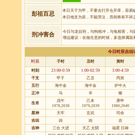
本日天干为甲，不要去打开仓开库，容易
彭祖百忌
本日地支为辰，不能哭泣，否则将有不祥
今日与龙自刑，与狗相冲，与兔相害，与
刑冲害合
增运建议：在做生意的时候，多选择属鼠
今日时辰吉凶
时辰
子时
丑时
寅时
时刻
23:00-0:59
1:00-02:59
3:00-4:59
干支
甲子
乙丑
丙寅
五行
海中金
海中金
炉中火
正冲
马
羊
猴
戊午
己未
庚申
生肖
1978,2038
1979,2039
1980,2040
星神
天牢
玄武
司命
吉凶
凶
凶
吉
吉神
三合 大进
天乙 太阴
福星 日禄