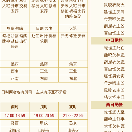
求嗣 嫁娶 移徙
纳采 嫁娶 安床
盖屋 移徙 作灶
鼠咬衣防火
入宅 开市 交易
移徙 入宅 修造
安床 入宅 开市
安葬
安葬
祭祀 祈福 出行
狐怪主疾病
纳采 嫁娶
母鸡啼欠愿
鹊屎衣主凶
狗食 勾陈
日刑 六戊
大退
百虫怪主凶
祭祀 祈福 斋醮
赴任 出行 祈福
开光 修造 安葬
申日见怪
酬神 赴任 出行
求嗣
修造
蛇怪主死亡
甑鸣欠神愿
鹋屎衣欠愿
煞西
煞南
煞东
百虫怪欠愿
西南
正北
正北
狐怪男女灾
正南
东南
东北
母鸡啼主凶
鼠咬衣主凶
，日时两者各有所司，主从有序互不矛盾
猪犬怪主旺
酉日见怪
酉时
戌时
亥时
蛇怪远人至
17:00-18:59
19:00-20:59
21:00-22:59
甑鸣主好事
癸酉
甲戌
乙亥
犬怪欠神愿
剑锋金
山头火
山头火