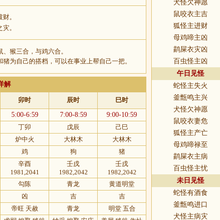
犬怪欠神愿
鼠咬衣主吉
破财。
狐怪主进财
之灾。
母鸡啼主凶
鹋屎衣灾凶
鼠、猴三合，与鸡六合。
和猪为自己的搭档，可以在事业上帮自己一把。
百虫怪主凶
午日见怪
详解
蛇怪主失火
釜甑鸣主兴
卯时
辰时
巳时
犬怪欠神愿
5:00-6:59
7:00-8:59
9:00-10:59
鼠咬衣妻危
丁卯
戊辰
己巳
狐怪主产亡
炉中火
大林木
大林木
母鸡啼禄至
鸡
狗
猪
鹋屎衣主病
辛酉
壬戌
壬戌
百虫怪主忧
1981,2041
1982,2042
1982,2042
未日见怪
勾陈
青龙
黄道明堂
蛇怪有酒食
凶
吉
吉
釜甑鸣进口
帝旺 天赦
青龙
明堂 五合
犬怪主病灾