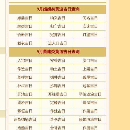
9月婚姻类黄道吉日查询
嫁娶吉日
纳采吉日
问名吉日
纳婿吉日
归宁吉日
安床吉日
合帐吉日
冠笄吉日
订盟吉日
裁衣吉日
进人口吉日
9月营建类黄道吉日查询
入宅吉日
安香吉日
安门吉日
修造吉日
动土吉日
上梁吉日
竖柱吉日
掘井吉日
破屋吉日
补垣吉日
拆卸吉日
起基吉日
开池吉日
开柱眼吉日
平治道涂吉日
造桥吉日
定磉吉日
造屋吉日
坏垣吉日
作灶吉日
作梁吉日
造畜椆栖吉日
造仓吉日
修饰垣墙吉日
造船吉日
合脊吉日
作厕吉日