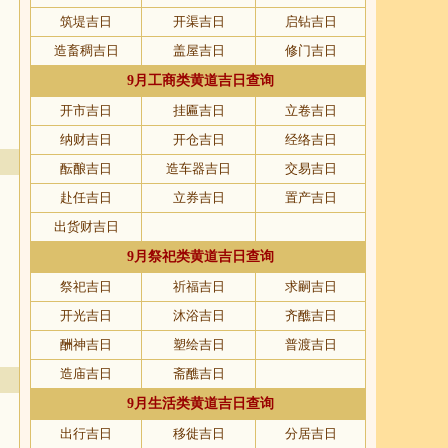
筑堤吉日
开渠吉日
启钻吉日
造畜稠吉日
盖屋吉日
修门吉日
9月工商类黄道吉日查询
开市吉日
挂匾吉日
立卷吉日
纳财吉日
开仓吉日
经络吉日
酝酿吉日
造车器吉日
交易吉日
赴任吉日
立券吉日
置产吉日
出货财吉日
9月祭祀类黄道吉日查询
祭祀吉日
祈福吉日
求嗣吉日
开光吉日
沐浴吉日
齐醮吉日
酬神吉日
塑绘吉日
普渡吉日
造庙吉日
斋醮吉日
9月生活类黄道吉日查询
出行吉日
移徙吉日
分居吉日