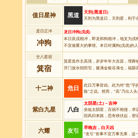
天刑(黑道日)
值日星神
黑道
天刑为黑道日，天刑星，利于
是日正冲
龙日冲狗(戊戍)
本日辰戌相冲，即龙和狗相冲，地支为戌
冲狗
不宜做重大的事情。本日对属狗(戊戍)的
廿八星宿
箕星造作主高强，岁岁年年大吉昌，埋葬
箕宿
开门放水招田宅，箧满金银谷满仓，福荫
此日万事皆凶。此为对“危”字
十二神
危日
险”之说。然而，“高”乃出人头
太阴星(土)－吉神
紫白九星
八白
坐临太阴星，百祸不相侵，求
回风归来路，恐有殃伏起，密
早晚吉，白天凶
六耀
友引
“友引”丧事不宜万事无果，这