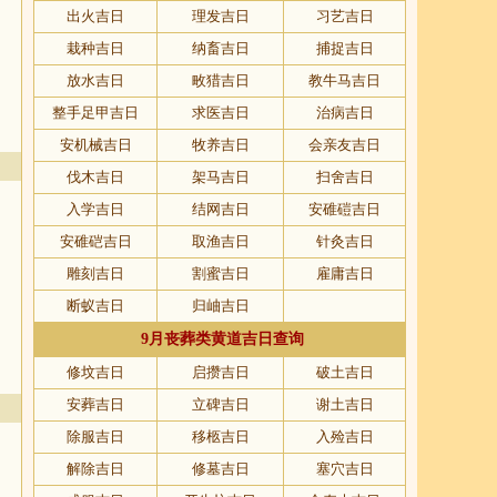
出火吉日
理发吉日
习艺吉日
栽种吉日
纳畜吉日
捕捉吉日
放水吉日
畋猎吉日
教牛马吉日
整手足甲吉日
求医吉日
治病吉日
安机械吉日
牧养吉日
会亲友吉日
伐木吉日
架马吉日
扫舍吉日
入学吉日
结网吉日
安碓磑吉日
安碓硙吉日
取渔吉日
针灸吉日
雕刻吉日
割蜜吉日
雇庸吉日
断蚁吉日
归岫吉日
9月丧葬类黄道吉日查询
修坟吉日
启攒吉日
破土吉日
安葬吉日
立碑吉日
谢土吉日
除服吉日
移柩吉日
入殓吉日
解除吉日
修墓吉日
塞穴吉日