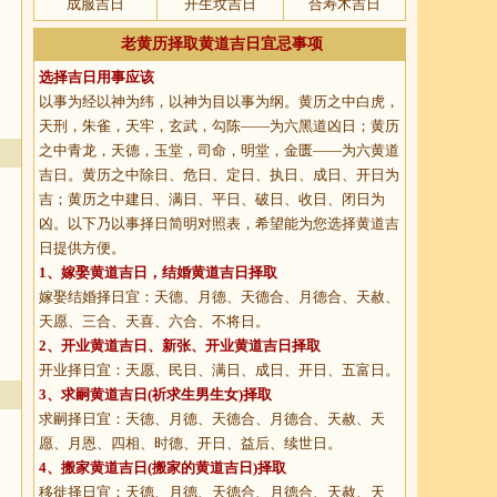
成服吉日
开生坟吉日
合寿木吉日
老黄历择取黄道吉日宜忌事项
选择吉日用事应该
以事为经以神为纬，以神为目以事为纲。黄历之中白虎，
天刑，朱雀，天牢，玄武，勾陈——为六黑道凶日；黄历
之中青龙，天德，玉堂，司命，明堂，金匮——为六黄道
吉日。黄历之中除日、危日、定日、执日、成日、开日为
吉；黄历之中建日、满日、平日、破日、收日、闭日为
凶。以下乃以事择日简明对照表，希望能为您选择黄道吉
日提供方便。
1、
嫁娶黄道吉日
，结婚黄道吉日择取
嫁娶结婚择日宜：天德、月德、天德合、月德合、天赦、
天愿、三合、天喜、六合、不将日。
2、
开业黄道吉日
、新张、开业黄道吉日择取
开业择日宜：天愿、民日、满日、成日、开日、五富日。
3、
求嗣黄道吉日
(祈求生男生女)择取
求嗣择日宜：天德、月德、天德合、月德合、天赦、天
愿、月恩、四相、时德、开日、益后、续世日。
4、
搬家黄道吉日
(搬家的黄道吉日)择取
移徙择日宜：天德、月德、天德合、月德合、天赦、天