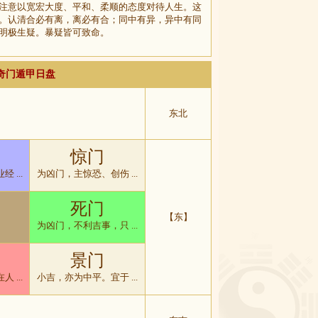
注意以宽宏大度、平和、柔顺的态度对待人生。这
。认清合必有离，离必有合；同中有异，异中有同
明极生疑。暴疑皆可致命。
排奇门遁甲日盘
东北
惊门
 ...
为凶门，主惊恐、创伤 ...
死门
【东】
为凶门，不利吉事，只 ...
景门
 ...
小吉，亦为中平。宜于 ...