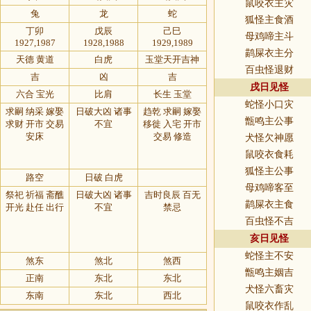
鼠咬衣主灾
兔
龙
蛇
狐怪主食酒
丁卯
戊辰
己巳
母鸡啼主斗
1927,1987
1928,1988
1929,1989
鹋屎衣主分
天德 黄道
白虎
玉堂天开吉神
百虫怪退财
吉
凶
吉
戌日见怪
六合 宝光
比肩
长生 玉堂
蛇怪小口灾
求嗣 纳采 嫁娶
日破大凶 诸事
趋乾 求嗣 嫁娶
甑鸣主公事
求财 开市 交易
不宜
移徙 入宅 开市
安床
交易 修造
犬怪欠神愿
鼠咬衣食耗
狐怪主公事
路空
日破 白虎
母鸡啼客至
祭祀 祈福 斋醮
日破大凶 诸事
吉时良辰 百无
鹋屎衣主食
开光 赴任 出行
不宜
禁忌
百虫怪不吉
亥日见怪
蛇怪主不安
煞东
煞北
煞西
甑鸣主姻吉
正南
东北
东北
犬怪六畜灾
东南
东北
西北
鼠咬衣作乱