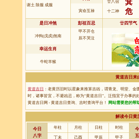
箕
廿八宿
谢土 除服 成服
危
寅命互禄
十二神
是日冲煞
彭祖百忌
廿四节气
甲不开仓
冲狗(戊戍)煞南
辰不哭泣
幸运生肖
牛蛇羊猴
黄道吉日来
黄道吉日
：老黄历旧时以星象来推算吉凶，谓青龙、明堂、金
时，诸事皆宜，不避凶忌，称为“
黄道吉日
”。泛指宜于办事的
黄道吉日网 - 黄道吉日查询、吉时查询平台！
网站需要您的帮
解读今日黄
年柱
月柱
日柱
时柱
今日
八字
丁未
己酉
甲辰
甲子