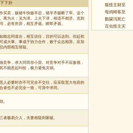
 下下卦
狐怪主财至
母鸡啼客至
作买卖，贩猪牛快贩羊迟，猪羊齐贩断了宰。这个
。离为火；兑为泽。上火下泽，相违不相济。克则
鹅屎泻死亡
同，必有所异，相互矛盾。睽即矛盾。
百虫怪主灾
如能志同道合，相互信任，目的可以达到。但起初
可成大事。事成于协力合作，败于众志相异。应加
忌内部相互猜疑。
场竞争，求大同而存小异。对竞争对手不应敌视，
其不能惹起纠纷，极力避免灾祸。
恶人必要时亦不可完全不交往，应采取宽大包容的
合者也不必完全一致，可异中求同。
助。
三者极易介入，夫妻相疑则家破。