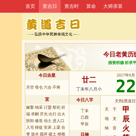
首页
查吉日
查吉时
算命
大师亲算
今日老黄历
捐资积德 祈求
2027年9月
今日吉星
廿二
2
月空 母仓 六合 不将
丁未年八月小
宜
今日八字
天刑(黑道日
嫁娶 纳采 订盟 祭祀 祈
甲
天 干
丁未
福 求嗣 开光 出行 出火
己酉
辰
地 支
拆卸 修造 动土 进人口
甲辰
火
入宅 移徙 安床 上梁 合
纳 音
脊 放水 掘井 破土 移柩
日禄