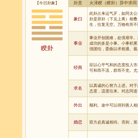
【今日卦象】
卦意
火泽睽（睽卦）异中求同
此卦占来运气歹，如同太公
象曰
卦是异卦（下兑上离）相叠
生，往复无空。万物有所不
事业开创困难，处境艰辛。
事业
成功的多是小事。小事积累
睽卦
强团结，委曲以求相通。最
应以心平气和的态度投入市
经商
可和而不流，群而不党。尤
以真诚的心努力上进。对于
求名
态度，适度往来。对志同道
外出
顺利。途中可以得到善人相
婚恋
双方必真诚相待。否则，第