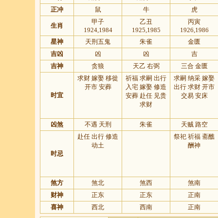
正冲
鼠
牛
虎
甲子
乙丑
丙寅
生肖
1924,1984
1925,1985
1926,1986
星神
天刑五鬼
朱雀
金匮
吉凶
凶
凶
吉
吉神
贪狼
天乙 右弼
三合 金匮
求财 嫁娶 移徙
祈福 求嗣 出行
求嗣 纳采 嫁娶
开市 安葬
入宅 嫁娶 修造
出行 求财 开市
时宜
安葬 赴任 见贵
交易 安床
求财
凶煞
不遇 天刑
朱雀
天贼 路空
赴任 出行 修造
祭祀 祈福 斋醮
动土
酬神
时忌
煞方
煞北
煞西
煞南
财神
正东
正东
正南
喜神
西北
西南
正南