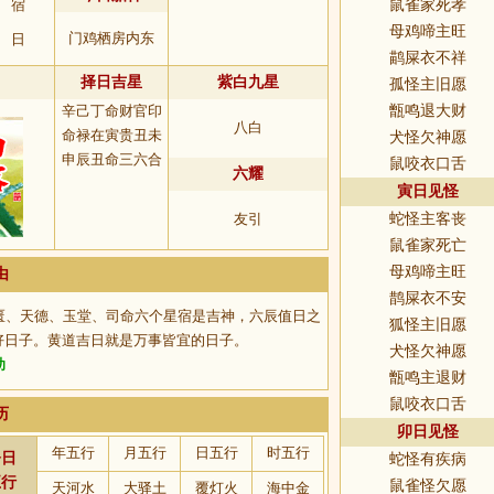
宿
鼠雀家死孝
母鸡啼主旺
门鸡栖房内东
日
鹋屎衣不祥
择日吉星
紫白九星
孤怪主旧愿
辛己丁命财官印
甑鸣退大财
八白
命禄在寅贵丑未
犬怪欠神愿
申辰丑命三六合
鼠咬衣口舌
六耀
寅日见怪
友引
蛇怪主客丧
鼠雀家死亡
母鸡啼主旺
由
鹊屎衣不安
匮、天德、玉堂、司命六个星宿是吉神，六辰值日之
狐怪主旧愿
好日子。黄道吉日就是万事皆宜的日子。
犬怪欠神愿
助
甑鸣主退财
鼠咬衣口舌
历
卯日见怪
年五行
月五行
日五行
时五行
今日
蛇怪有疾病
五行
鼠雀怪欠愿
天河水
大驿土
覆灯火
海中金