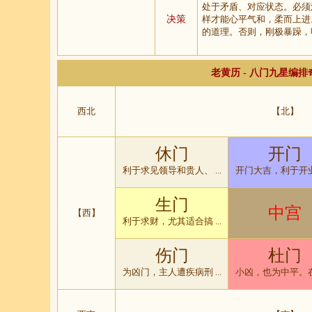
处于矛盾、对应状态。必须
决策
样才能心平气和，柔而上进
的道理。否则，刚极暴躁，
老黄历 - 八门九星编
西北
【北】
休门
开门
利于求见领导和贵人、 ...
开门大吉，利于开业经
生门
中宫
【西】
利于求财，尤其适合搞 ...
伤门
杜门
为凶门，主人遭疾病刑 ...
小凶，也为中平。在人