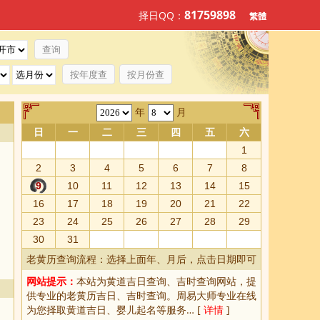
81759898
择日QQ：
繁體
按年度查
按月份查
年
月
日
一
二
三
四
五
六
1
2
3
4
5
6
7
8
9
10
11
12
13
14
15
16
17
18
19
20
21
22
23
24
25
26
27
28
29
30
31
老黄历查询流程：选择上面年、月后，点击日期即可
网站提示：
本站为
黄道吉日查询
、
吉时查询
网站，提
供专业的
老黄历吉日、吉时查询
。周易大师专业在线
为您择取
黄道吉日
、婴儿起名等服务… [
详情
]