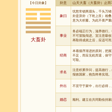
【今日卦象】
卦意
山天大畜（大畜卦）止而
忧愁常锁两眉头，千头万绪
象曰
卦是异卦（下乾上艮）相叠
意为大积蓄。为此不畏严重
务必端正行为，滋养德行。
事业
不可冒险闯进。宜注意吸收
大畜卦
再取得成就之后，应适可而
本着循序渐进的原则，把握
经商
不足，而应见机而退，保守
可取。
注意积累学问，提高德行，
求名
报效国家，抱负终将实现。
外出
不宜守于家中，出行必得，
婚恋
顺利。建立在共同勤俭持家