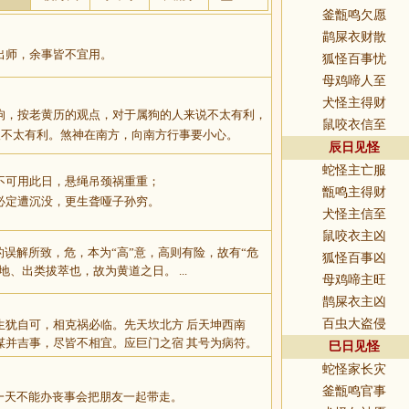
釜甑鸣欠愿
鹋屎衣财散
出师，余事皆不宜用。
狐怪百事忧
母鸡啼人至
犬怪主得财
狗，按老黄历的观点，对于属狗的人来说不太有利，
鼠咬衣信至
人不太有利。煞神在南方，向南方行事要小心。
辰日见怪
蛇怪主亡服
不可用此日，悬绳吊颈祸重重；
甑鸣主得财
必定遭沉没，更生聋哑子孙穷。
犬怪主信至
鼠咬衣主凶
的误解所致，危，本为“高”意，高则有险，故有“危
狐怪百事凶
地、出类拔萃也，故为黄道之日。 ...
母鸡啼主旺
鹊屎衣主凶
百虫大盗侵
生犹自可，相克祸必临。先天坎北方 后天坤西南
谋并吉事，尽皆不相宜。应巨门之宿 其号为病符。
巳日见怪
蛇怪家长灾
釜甑鸣官事
一天不能办丧事会把朋友一起带走。