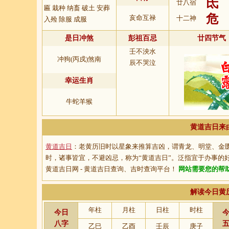
氐
廿八宿
匾 栽种 纳畜 破土 安葬
危
亥命互禄
十二神
入殓 除服 成服
是日冲煞
彭祖百忌
廿四节气
壬不泱水
冲狗(丙戍)煞南
辰不哭泣
幸运生肖
牛蛇羊猴
黄道吉日来
黄道吉日
：老黄历旧时以星象来推算吉凶，谓青龙、明堂、金
时，诸事皆宜，不避凶忌，称为“
黄道吉日
”。泛指宜于办事的
黄道吉日网 - 黄道吉日查询、吉时查询平台！
网站需要您的帮
解读今日黄
年柱
月柱
日柱
时柱
今日
八字
乙巳
乙酉
壬辰
庚子