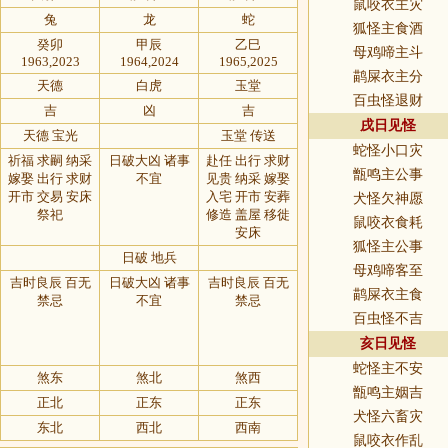
鼠咬衣主灾
兔
龙
蛇
狐怪主食酒
癸卯
甲辰
乙巳
母鸡啼主斗
1963,2023
1964,2024
1965,2025
鹋屎衣主分
天德
白虎
玉堂
百虫怪退财
吉
凶
吉
戌日见怪
天德 宝光
玉堂 传送
蛇怪小口灾
祈福 求嗣 纳采
日破大凶 诸事
赴任 出行 求财
甑鸣主公事
嫁娶 出行 求财
不宜
见贵 纳采 嫁娶
开市 交易 安床
入宅 开市 安葬
犬怪欠神愿
祭祀
修造 盖屋 移徙
鼠咬衣食耗
安床
狐怪主公事
日破 地兵
母鸡啼客至
吉时良辰 百无
日破大凶 诸事
吉时良辰 百无
鹋屎衣主食
禁忌
不宜
禁忌
百虫怪不吉
亥日见怪
蛇怪主不安
煞东
煞北
煞西
甑鸣主姻吉
正北
正东
正东
犬怪六畜灾
东北
西北
西南
鼠咬衣作乱