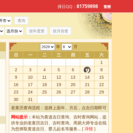
81759898
择日QQ：
繁體
按年度查
按月份查
年
月
日
一
二
三
四
五
六
1
2
3
4
5
6
7
8
9
10
11
12
13
14
15
16
17
18
19
20
21
22
23
24
25
26
27
28
29
30
31
老黄历查询流程：选择上面年、月后，点击日期即可
网站提示：
本站为
黄道吉日查询
、
吉时查询
网站，提
供专业的
老黄历吉日、吉时查询
。周易大师专业在线
为您择取
黄道吉日
、婴儿起名等服务… [
详情
]