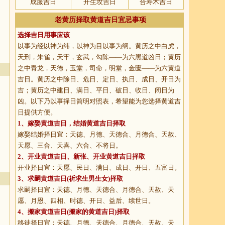
成服吉日
开生坟吉日
合寿木吉日
老黄历择取黄道吉日宜忌事项
选择吉日用事应该
以事为经以神为纬，以神为目以事为纲。黄历之中白虎，
天刑，朱雀，天牢，玄武，勾陈——为六黑道凶日；黄历
之中青龙，天德，玉堂，司命，明堂，金匮——为六黄道
吉日。黄历之中除日、危日、定日、执日、成日、开日为
吉；黄历之中建日、满日、平日、破日、收日、闭日为
凶。以下乃以事择日简明对照表，希望能为您选择黄道吉
日提供方便。
1、
嫁娶黄道吉日
，结婚黄道吉日择取
嫁娶结婚择日宜：天德、月德、天德合、月德合、天赦、
天愿、三合、天喜、六合、不将日。
2、
开业黄道吉日
、新张、开业黄道吉日择取
开业择日宜：天愿、民日、满日、成日、开日、五富日。
3、
求嗣黄道吉日
(祈求生男生女)择取
求嗣择日宜：天德、月德、天德合、月德合、天赦、天
愿、月恩、四相、时德、开日、益后、续世日。
4、
搬家黄道吉日
(搬家的黄道吉日)择取
移徙择日宜：天德、月德、天德合、月德合、天赦、天