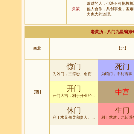
蓄财的人，但决不可抱投机
决策
他人合作，共创事业，困难
力也大的道理。
老黄历 - 八门九星编
西北
【北】
惊门
死门
为凶门，主惊恐、创伤 ...
为凶门，不利吉事，只
开门
中宫
【西】
开门大吉，利于开业经 ...
休门
生门
利于求见领导和贵人、 ...
利于求财，尤其适合搞