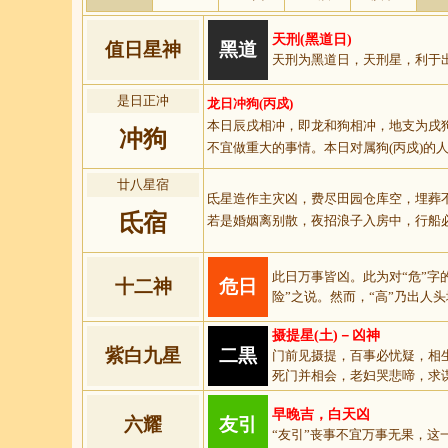
天刑(黑道日)
值日星神
黑道
天刑为黑道日，天刑星，利于
是日正冲
龙日冲狗(丙戍)
本日辰戌相冲，即龙和狗相冲，地支为戌
冲狗
不宜做重大的事情。本日对属狗(丙戍)的
廿八星宿
氐星造作主灾凶，费尽田园仓库空，埋葬
氐宿
若是婚姻离别散，夜招浪子入房中，行船
此日万事皆凶。此为对“危”字
十二神
危日
险”之说。然而，“高”乃出人头
摄提星(土)－凶神
紫白九星
二黒
门前见摄提，百事必忧疑，相
死门并相会，老妇哭悲啼，求
早晚吉，白天凶
六耀
友引
“友引”丧事不宜万事无果，这