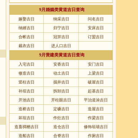
9月婚姻类黄道吉日查询
嫁娶吉日
纳采吉日
问名吉日
纳婿吉日
归宁吉日
安床吉日
合帐吉日
冠笄吉日
订盟吉日
裁衣吉日
进人口吉日
9月营建类黄道吉日查询
入宅吉日
安香吉日
安门吉日
修造吉日
动土吉日
上梁吉日
竖柱吉日
掘井吉日
破屋吉日
补垣吉日
拆卸吉日
起基吉日
开池吉日
开柱眼吉日
平治道涂吉日
造桥吉日
定磉吉日
造屋吉日
坏垣吉日
作灶吉日
作梁吉日
造畜椆栖吉日
造仓吉日
修饰垣墙吉日
造船吉日
合脊吉日
作厕吉日