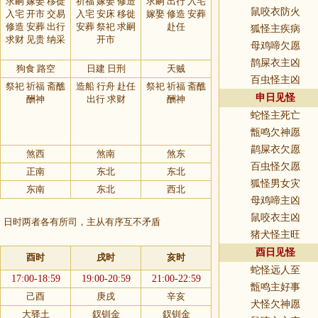
求嗣 嫁娶 移徙
祈福 嫁娶 修造
求嗣 出行 入宅
鼠咬衣防火
入宅 开市 交易
入宅 安床 移徙
嫁娶 修造 安葬
修造 安葬 出行
安葬 祭祀 求嗣
赴任
狐怪主疾病
求财 见贵 纳采
开市
母鸡啼欠愿
鹊屎衣主凶
狗食 路空
日建 日刑
天贼
百虫怪主凶
祭祀 祈福 斋醮
造船 行舟 赴任
祭祀 祈福 斋醮
申日见怪
酬神
出行 求财
酬神
蛇怪主死亡
甑鸣欠神愿
鹋屎衣欠愿
煞西
煞南
煞东
百虫怪欠愿
正南
东北
东北
狐怪男女灾
东南
东北
西北
母鸡啼主凶
鼠咬衣主凶
，日时两者各有所司，主从有序互不矛盾
猪犬怪主旺
酉日见怪
酉时
戌时
亥时
蛇怪远人至
17:00-18:59
19:00-20:59
21:00-22:59
甑鸣主好事
己酉
庚戌
辛亥
犬怪欠神愿
大驿土
釵钏金
釵钏金