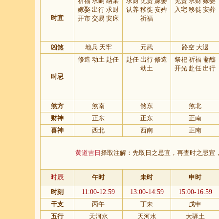
祈福 求嗣 纳采
求财 见贵 嫁娶
见贵 求财 嫁娶
嫁娶 出行 求财
认养 移徙 安葬
入宅 移徙 安葬
时宜
开市 交易 安床
祈福
凶煞
地兵 天牢
元武
路空 大退
修造 动土 赴任
赴任 出行 修造
祭祀 祈福 斋醮
动土
开光 赴任 出行
时忌
煞方
煞南
煞东
煞北
财神
正东
正东
正南
喜神
西北
西南
正南
黄道吉日
择取注解：先取日之忌宜，再查时之忌宜
时辰
午时
未时
申时
时刻
11:00-12:59
13:00-14:59
15:00-16:59
干支
丙午
丁未
戊申
五行
天河水
天河水
大驿土