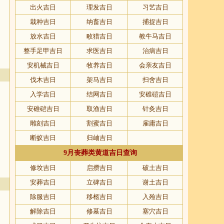
出火吉日
理发吉日
习艺吉日
栽种吉日
纳畜吉日
捕捉吉日
放水吉日
畋猎吉日
教牛马吉日
整手足甲吉日
求医吉日
治病吉日
安机械吉日
牧养吉日
会亲友吉日
伐木吉日
架马吉日
扫舍吉日
入学吉日
结网吉日
安碓磑吉日
安碓硙吉日
取渔吉日
针灸吉日
雕刻吉日
割蜜吉日
雇庸吉日
断蚁吉日
归岫吉日
9月丧葬类黄道吉日查询
修坟吉日
启攒吉日
破土吉日
安葬吉日
立碑吉日
谢土吉日
除服吉日
移柩吉日
入殓吉日
解除吉日
修墓吉日
塞穴吉日