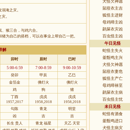
犬怪欠神愿
鼠咬衣主吉
发溺淹之灾。
狐怪主进财
之灾。
母鸡啼主凶
鹋屎衣灾凶
鼠、猴三合，与鸡六合。
和猪为自己的搭档，可以在事业上帮自己一把。
百虫怪主凶
午日见怪
详解
蛇怪主失火
釜甑鸣主兴
卯时
辰时
巳时
犬怪欠神愿
5:00-6:59
7:00-8:59
9:00-10:59
鼠咬衣妻危
癸卯
甲辰
乙巳
狐怪主产亡
金箔金
佛灯火
佛灯火
母鸡啼禄至
鸡
狗
猪
鹋屎衣主病
丁酉
戊戌
戊戌
百虫怪主忧
1957,2017
1958,2018
1958,2018
未日见怪
勾陈
青龙
明堂
蛇怪有酒食
凶
吉
吉
釜甑鸣进口
长生 贵人
青龙 福星
天乙 天官
犬怪主病灾