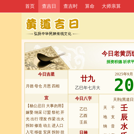
首页
查吉日
查吉时
算命
大师亲算
今日老黄历
捐资积德 祈求
2025年9月
今日吉星
廿九
2
月德 母仓 月恩 四相
乙巳年七月大
宜
今日八字
天刑(黑道日
【杨公忌日 大事勿用】
壬
天 干
乙巳
嫁娶 纳采 订盟 祭祀 开
乙酉
辰
地 支
光 出行 理发 作梁 出火
壬辰
水
拆卸 修造 动土 进人口
纳 音
入宅 移徙 安床 拆卸 挂
日禄