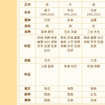
正冲
鼠
牛
虎
庚子
辛丑
壬寅
生肖
1960,2020
1961,2021
1962,2022
星神
天刑
朱雀
金匮
吉凶
凶
凶
吉
吉神
喜神 唐符
五合 天赦
三合 长生
祈福 求嗣 纳采
祭祀 祈福 嫁娶
纳采 嫁娶 出行
嫁娶 出行 求财
修造 入宅 安葬
求财 开市 交易
时宜
开市 交易 安床
求嗣 开市 交易
安床
赴任
安床
凶煞
天兵
六戊
上梁 盖屋
朱雀 旬空
祈福 求嗣
时忌
煞方
煞北
煞西
煞南
财神
西南
西南
正北
喜神
西南
正南
东南