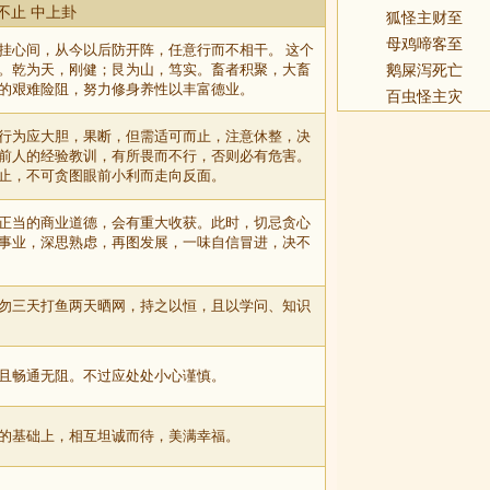
不止 中上卦
狐怪主财至
母鸡啼客至
挂心间，从今以后防开阵，任意行而不相干。 这个
。乾为天，刚健；艮为山，笃实。畜者积聚，大畜
鹅屎泻死亡
的艰难险阻，努力修身养性以丰富德业。
百虫怪主灾
行为应大胆，果断，但需适可而止，注意休整，决
前人的经验教训，有所畏而不行，否则必有危害。
止，不可贪图眼前小利而走向反面。
正当的商业道德，会有重大收获。此时，切忌贪心
事业，深思熟虑，再图发展，一味自信冒进，决不
勿三天打鱼两天晒网，持之以恒，且以学问、知识
且畅通无阻。不过应处处小心谨慎。
的基础上，相互坦诚而待，美满幸福。