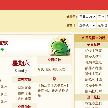
选日子：
查吉日：
各日见怪吉凶断
统览
子日见怪
平安
蛇怪主官事
鼠怪人信至
今日凶神
星期六
母鸡啼主旺
0
鹊屎衣考服
月厌 地火 四忌 大煞
Saturday
孤怪主死亡
忌
吉神方位
甑鸣欠神愿
)
【杨公忌日 大事勿用】
犬怪不明事
属 水
财神 正南
开市 掘井 开渠 造桥 造
虫鸟怪得财
福神 东南
属 土
船
丑日见怪
喜神 正南
属 水
蛇怪客主丧
今日胎神