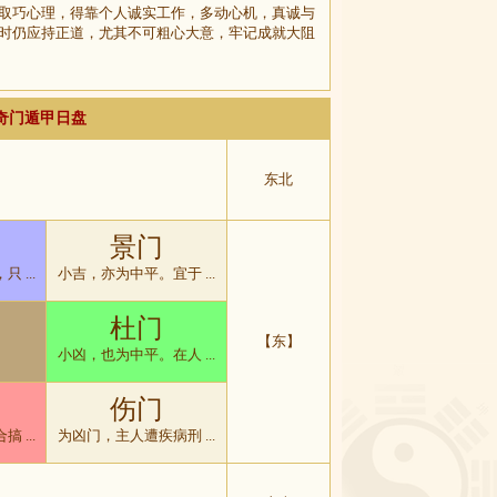
取巧心理，得靠个人诚实工作，多动心机，真诚与
时仍应持正道，尤其不可粗心大意，牢记成就大阻
排奇门遁甲日盘
东北
景门
 ...
小吉，亦为中平。宜于 ...
杜门
【东】
小凶，也为中平。在人 ...
伤门
 ...
为凶门，主人遭疾病刑 ...