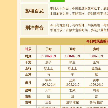
本日天干为壬，不要去进水放水近水，易
彭祖百忌
本日地支为辰，不能哭泣，否则将有不祥
今日与龙自刑，与狗相冲，与兔相害，与
刑冲害合
增运建议：在做生意的时候，多选择属鼠
今日时辰吉凶
时辰
子时
丑时
寅时
时刻
23:00-0:59
1:00-02:59
3:00-4:59
干支
庚子
辛丑
壬寅
五行
壁上土
壁上土
金箔金
正冲
马
羊
猴
甲午
乙未
丙申
生肖
1954,2014
1955,2015
1956,2016
星神
天牢
玄武
司命
吉凶
凶
凶
吉
吉神
三合
国印 水星
驿马 临官