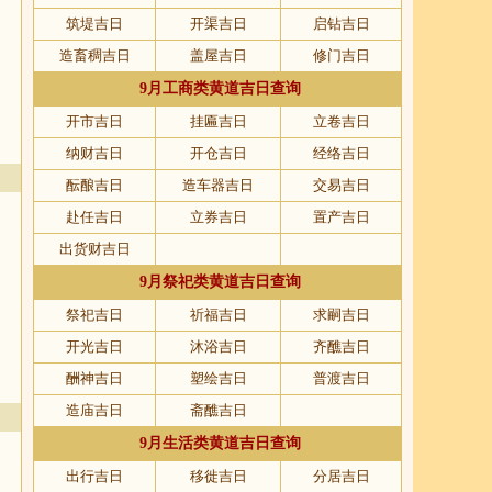
筑堤吉日
开渠吉日
启钻吉日
造畜稠吉日
盖屋吉日
修门吉日
9月工商类黄道吉日查询
开市吉日
挂匾吉日
立卷吉日
纳财吉日
开仓吉日
经络吉日
酝酿吉日
造车器吉日
交易吉日
赴任吉日
立券吉日
置产吉日
出货财吉日
9月祭祀类黄道吉日查询
祭祀吉日
祈福吉日
求嗣吉日
开光吉日
沐浴吉日
齐醮吉日
酬神吉日
塑绘吉日
普渡吉日
造庙吉日
斋醮吉日
9月生活类黄道吉日查询
出行吉日
移徙吉日
分居吉日