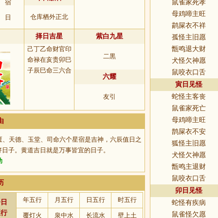
宿
鼠雀家死孝
母鸡啼主旺
仓库栖外正北
日
鹋屎衣不祥
择日吉星
紫白九星
孤怪主旧愿
己丁乙命财官印
甑鸣退大财
二黒
命禄在亥贵卯巳
犬怪欠神愿
子辰巳命三六合
鼠咬衣口舌
六耀
寅日见怪
友引
蛇怪主客丧
鼠雀家死亡
母鸡啼主旺
由
鹊屎衣不安
匮、天德、玉堂、司命六个星宿是吉神，六辰值日之
狐怪主旧愿
好日子。黄道吉日就是万事皆宜的日子。
犬怪欠神愿
助
甑鸣主退财
鼠咬衣口舌
历
卯日见怪
年五行
月五行
日五行
时五行
今日
蛇怪有疾病
五行
鼠雀怪欠愿
覆灯火
泉中水
长流水
壁上土