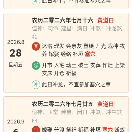
此日冲牛，不宜参加塞穴之事
冲
农历二零二六年七月十六
黄道日
值神：司命
建星：满日
冲煞：冲龙煞
北
2026.8
沐浴 理发 会亲友 塑绘 开光 栽种 牧
宜
28
养 嫁娶 经络 补垣
塞穴
星期五
开市 入宅 动土 破土 安葬 作灶 上梁
忌
安床 开仓 祈福
此日冲龙，不宜参加塞穴之事
冲
农历二零二六年七月廿五
黄道日
值神：玉堂
建星：闭日
冲煞：冲牛煞
西
2026.9
嫁娶 普渡 祭祀 祈福 补垣
塞穴
断蚁
宜