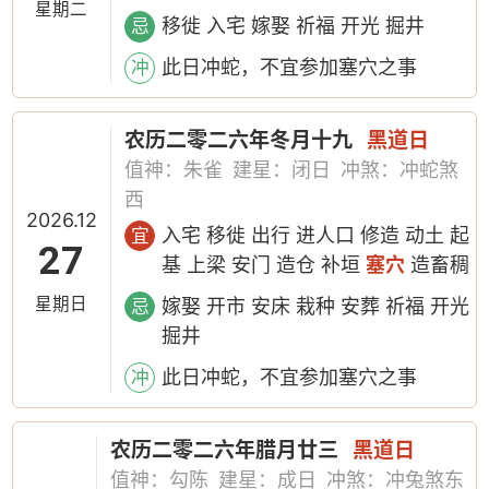
星期二
移徙 入宅 嫁娶 祈福 开光 掘井
忌
此日冲蛇，不宜参加塞穴之事
冲
农历二零二六年冬月十九
黑道日
值神：朱雀
建星：闭日
冲煞：冲蛇煞
西
2026.12
入宅 移徙 出行 进人口 修造 动土 起
宜
27
基 上梁 安门 造仓 补垣
塞穴
造畜稠
星期日
嫁娶 开市 安床 栽种 安葬 祈福 开光
忌
掘井
此日冲蛇，不宜参加塞穴之事
冲
农历二零二六年腊月廿三
黑道日
值神：勾陈
建星：成日
冲煞：冲兔煞东