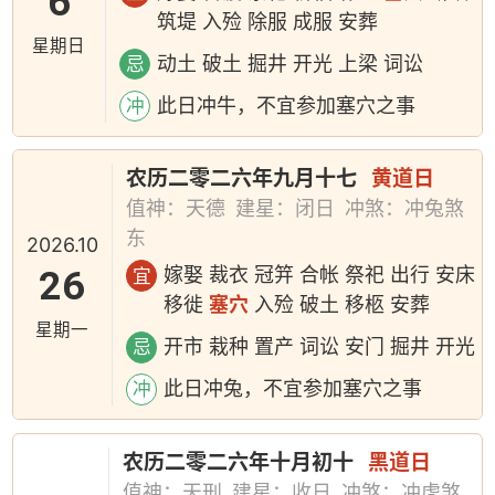
6
筑堤 入殓 除服 成服 安葬
星期日
动土 破土 掘井 开光 上梁 词讼
忌
此日冲牛，不宜参加塞穴之事
冲
农历二零二六年九月十七
黄道日
值神：天德
建星：闭日
冲煞：冲兔煞
东
2026.10
26
嫁娶 裁衣 冠笄 合帐 祭祀 出行 安床
宜
移徙
塞穴
入殓 破土 移柩 安葬
星期一
开市 栽种 置产 词讼 安门 掘井 开光
忌
此日冲兔，不宜参加塞穴之事
冲
农历二零二六年十月初十
黑道日
值神：天刑
建星：收日
冲煞：冲虎煞