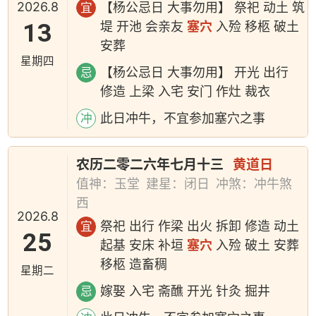
2026.8
【杨公忌日 大事勿用】 祭祀 动土 筑
宜
13
堤 开池 会亲友
塞穴
入殓 移柩 破土
安葬
星期四
【杨公忌日 大事勿用】 开光 出行
忌
修造 上梁 入宅 安门 作灶 裁衣
此日冲牛，不宜参加塞穴之事
冲
农历二零二六年七月十三
黄道日
值神：玉堂
建星：闭日
冲煞：冲牛煞
西
2026.8
祭祀 出行 作梁 出火 拆卸 修造 动土
宜
25
起基 安床 补垣
塞穴
入殓 破土 安葬
移柩 造畜稠
星期二
嫁娶 入宅 斋醮 开光 针灸 掘井
忌