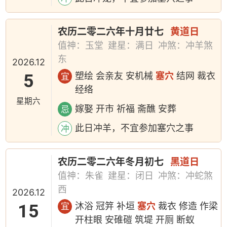
农历二零二六年十月廿七
黄道日
值神：玉堂
建星：满日
冲煞：冲羊煞
东
2026.12
5
塑绘 会亲友 安机械
塞穴
结网 裁衣
宜
经络
星期六
嫁娶 开市 祈福 斋醮 安葬
忌
此日冲羊，不宜参加塞穴之事
冲
农历二零二六年冬月初七
黑道日
值神：朱雀
建星：闭日
冲煞：冲蛇煞
西
2026.12
15
沐浴 冠笄 补垣
塞穴
裁衣 修造 作梁
宜
开柱眼 安碓磑 筑堤 开厕 断蚁