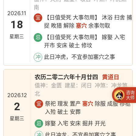
南
2026.11
【日值受死 大事勿用】 沐浴 扫舍 捕
宜
18
捉 畋猎 解除
塞穴
余事勿取
星期三
【日值受死 大事勿用】 嫁娶 入宅
忌
开市 安床 破土 修坟
此日冲虎，不宜参加塞穴之事
冲
农历二零二六年十月廿四
黄道日
值神：金匮
建星：闭日
冲煞：冲龙煞
咨询
北
2026.12
大师
2
祭祀 理发 置产
塞穴
除服 成服 移柩
宜
入殓 破土 安葬
星期三
嫁娶 入宅 安床 掘井 开光
忌
此日冲龙，不宜参加塞穴之事
冲