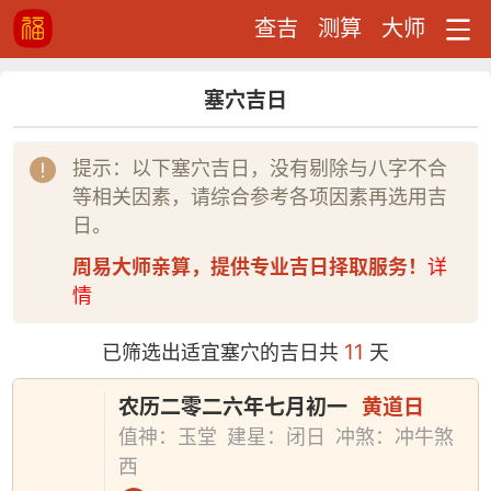
查吉
测算
大师
塞穴吉日
提示：以下塞穴吉日，没有剔除与八字不合
等相关因素，请综合参考各项因素再选用吉
日。
周易大师亲算，提供专业吉日择取服务！
详
情
11
已筛选出适宜塞穴的吉日共
天
农历二零二六年七月初一
黄道日
值神：玉堂
建星：闭日
冲煞：冲牛煞
西