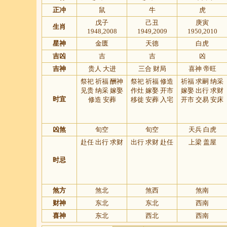
正冲
鼠
牛
虎
戊子
己丑
庚寅
生肖
1948,2008
1949,2009
1950,2010
星神
金匮
天德
白虎
吉凶
吉
吉
凶
吉神
贵人 大进
三合 财局
喜神 帝旺
祭祀 祈福 酬神
祭祀 祈福 修造
祈福 求嗣 纳采
见贵 纳采 嫁娶
作灶 嫁娶 开市
嫁娶 出行 求财
时宜
修造 安葬
移徙 安葬 入宅
开市 交易 安床
凶煞
旬空
旬空
天兵 白虎
赴任 出行 求财
出行 求财 赴任
上梁 盖屋
时忌
煞方
煞北
煞西
煞南
财神
东北
东北
西南
喜神
东北
西北
西南