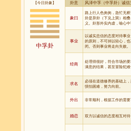
【今日卦象】
卦意
风泽中孚（中孚卦）诚信
路上行人色匆匆，急忙无桥
象曰
卦是异卦（下兑上巽）相叠
义。卦形外实内虚，喻心中
以诚实忠信的态度对待事业
事业
的原则，不可掉以轻心，也
中孚卦
闭。否则事业将走向失败。
处理得很好，符合市场的要
经商
满意的结果，甚至冒险犯难
必须在道德修养的基础上，
求名
惧怕困难，努力向前。
外出
非常顺利，根据工作的需要
婚恋
双方以诚信的态度相互对待