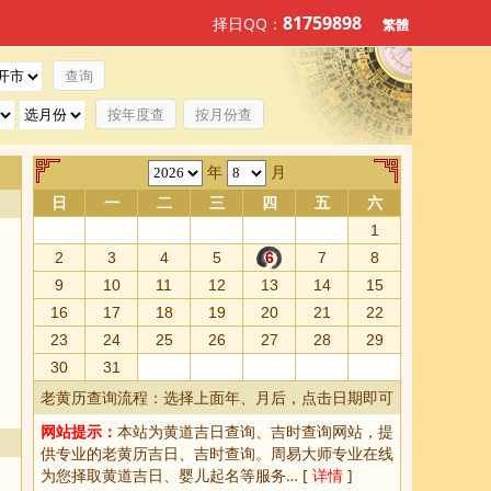
81759898
择日QQ：
繁體
按年度查
按月份查
年
月
日
一
二
三
四
五
六
1
2
3
4
5
6
7
8
9
10
11
12
13
14
15
16
17
18
19
20
21
22
23
24
25
26
27
28
29
30
31
老黄历查询流程：选择上面年、月后，点击日期即可
网站提示：
本站为
黄道吉日查询
、
吉时查询
网站，提
供专业的
老黄历吉日、吉时查询
。周易大师专业在线
为您择取
黄道吉日
、婴儿起名等服务… [
详情
]