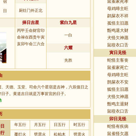
宿
鼠雀家死孝
母鸡啼主旺
厨灶门外正北
日
鹋屎衣不祥
择日吉星
紫白九星
孤怪主旧愿
丙甲壬命财官印
甑鸣退大财
一白
命禄在酉贵午寅
犬怪欠神愿
亥卯午命三六合
鼠咬衣口舌
六耀
寅日见怪
先胜
蛇怪主客丧
鼠雀家死亡
母鸡啼主旺
由
鹊屎衣不安
匮、天德、玉堂、司命六个星宿是吉神，六辰值日之
狐怪主旧愿
好日子。黄道吉日就是万事皆宜的日子。
犬怪欠神愿
助
甑鸣主退财
鼠咬衣口舌
历
卯日见怪
年五行
月五行
日五行
时五行
今日
蛇怪有疾病
五行
鼠雀怪欠愿
覆灯火
劈雳火
松柏木
劈雳火