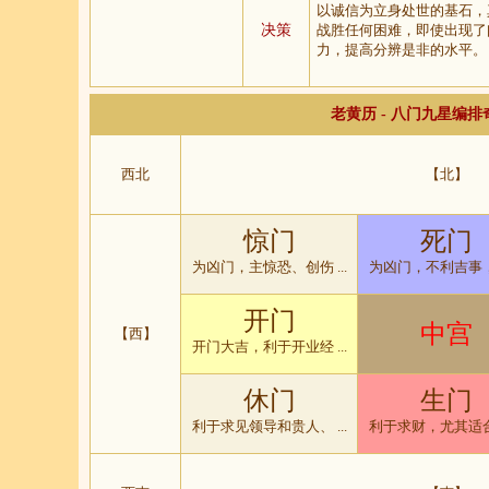
以诚信为立身处世的基石，
决策
战胜任何困难，即使出现了
力，提高分辨是非的水平。
老黄历 - 八门九星编
西北
【北】
惊门
死门
为凶门，主惊恐、创伤 ...
为凶门，不利吉事，只
开门
中宫
【西】
开门大吉，利于开业经 ...
休门
生门
利于求见领导和贵人、 ...
利于求财，尤其适合搞