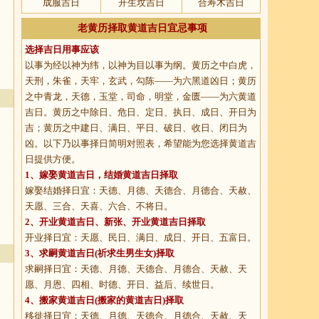
成服吉日
开生坟吉日
合寿木吉日
老黄历择取黄道吉日宜忌事项
选择吉日用事应该
以事为经以神为纬，以神为目以事为纲。黄历之中白虎，
天刑，朱雀，天牢，玄武，勾陈——为六黑道凶日；黄历
之中青龙，天德，玉堂，司命，明堂，金匮——为六黄道
吉日。黄历之中除日、危日、定日、执日、成日、开日为
吉；黄历之中建日、满日、平日、破日、收日、闭日为
凶。以下乃以事择日简明对照表，希望能为您选择黄道吉
日提供方便。
1、
嫁娶黄道吉日
，结婚黄道吉日择取
嫁娶结婚择日宜：天德、月德、天德合、月德合、天赦、
天愿、三合、天喜、六合、不将日。
2、
开业黄道吉日
、新张、开业黄道吉日择取
开业择日宜：天愿、民日、满日、成日、开日、五富日。
3、
求嗣黄道吉日
(祈求生男生女)择取
求嗣择日宜：天德、月德、天德合、月德合、天赦、天
愿、月恩、四相、时德、开日、益后、续世日。
4、
搬家黄道吉日
(搬家的黄道吉日)择取
移徙择日宜：天德、月德、天德合、月德合、天赦、天