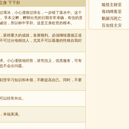
立身 下下卦
狐怪主财至
母鸡啼客至
过薄冰，小心谨慎过得去，一步错了落水中。这个
 。孚本义孵，孵卵出壳的日期非常准确，有信的意
鹅屎泻死亡
诚信，所以称中孚卦。这是立身处世的根本。
百虫怪主灾
，获得重大的成就，发展顺利。必须继续遵循正道
不可过分地相信人，尤其不可以孤傲的性格自我封
求。小心谨慎地经营，讲究信义，优质服务，可有
也不会出问题。
刻苦学习知识和本领，不断提高自己。同时，不要
可以经常外出。
，幸福美满。