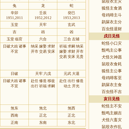
鼠咬衣主灾
兔
龙
蛇
狐怪主食酒
辛卯
壬辰
癸巳
母鸡啼主斗
1951,2011
1952,2012
1953,2013
鹋屎衣主分
玉堂
天牢
玄武
百虫怪退财
吉
凶
凶
戌日见怪
玉堂 临官
六合
三合 左辅
蛇怪小口灾
日破大凶 诸事
纳采 嫁娶 求财
祈福 求嗣 纳采
甑鸣主公事
不宜
开市 交易 安床
嫁娶 求财 开市
交易 安床 见贵
犬怪欠神愿
鼠咬衣食耗
狐怪主公事
日破
天牢 六戊
元武 大退
母鸡啼客至
日破大凶 诸事
赴任 修造 移徙
赴任 出行 修造
鹋屎衣主食
不宜
出行 祈福 求嗣
动土 开光
百虫怪不吉
亥日见怪
蛇怪主不安
煞东
煞北
煞西
甑鸣主姻吉
西南
正北
正北
犬怪六畜灾
正南
东南
东北
鼠咬衣作乱