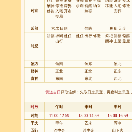
作灶 祭祀 斋醮
安葬 祭祀 祈福
纳采 嫁娶 安床
酬神 修造 嫁娶
求嗣 斋醮 纳采
移徙 入宅 修造
时宜
移徙 入宅 开市
嫁娶
安葬
交易
凶煞
六戊 日刑
勾陈
狗食 天兵
祈福 求嗣 赴任
赴任 出行 修造
祭祀 祈福 斋醮
出行
酬神 上梁 盖屋
时忌
煞方
煞南
煞东
煞北
财神
正北
正北
正东
喜神
东南
东北
西北
黄道吉日
择取注解：先取日之忌宜，再查时之忌宜
时辰
午时
未时
申时
时刻
11:00-12:59
13:00-14:59
15:00-16:59
干支
甲午
乙未
丙申
五行
沙中金
沙中金
山下火