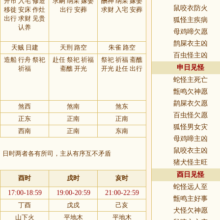
开市 入宅 修造
求嗣 纳采 嫁娶
酬神 纳采 嫁娶
鼠咬衣防火
移徙 安床 作灶
出行 安葬
求财 入宅 安葬
出行 求财 见贵
狐怪主疾病
认养
母鸡啼欠愿
鹊屎衣主凶
天贼 日建
天刑 路空
朱雀 路空
百虫怪主凶
造船 行舟 祭祀
赴任 祭祀 祈福
祭祀 祈福 斋醮
申日见怪
祈福
斋醮 开光
开光 赴任 出行
蛇怪主死亡
甑鸣欠神愿
鹋屎衣欠愿
煞西
煞南
煞东
百虫怪欠愿
正东
正南
正南
狐怪男女灾
西南
正南
东南
母鸡啼主凶
鼠咬衣主凶
，日时两者各有所司，主从有序互不矛盾
猪犬怪主旺
酉日见怪
酉时
戌时
亥时
蛇怪远人至
17:00-18:59
19:00-20:59
21:00-22:59
甑鸣主好事
丁酉
戊戌
己亥
犬怪欠神愿
山下火
平地木
平地木