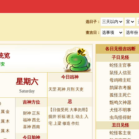
选日子：
查吉日：
各日见怪吉凶断
统览
子日见怪
平安
蛇怪主官事
鼠怪人信至
今日凶神
星期六
母鸡啼主旺
7
鹊屎衣考服
天罡 死神 月刑 天吏
Saturday
孤怪主死亡
忌
吉神方位
甑鸣欠神愿
)
【日值受死 大事勿用】
犬怪不明事
属 金
财神 正东
掘井 祈福 谢土 动土 入
虫鸟怪得财
福神 西北
属 木
宅 上梁 修造 作灶
丑日见怪
喜神 西南
属 木
蛇怪客主丧
今日胎神