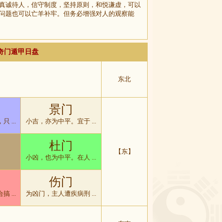
真诚待人，信守制度，坚持原则，和悦谦虚，可以
问题也可以亡羊补牢。但务必增强对人的观察能
排奇门遁甲日盘
东北
景门
 ...
小吉，亦为中平。宜于 ...
杜门
【东】
小凶，也为中平。在人 ...
伤门
 ...
为凶门，主人遭疾病刑 ...