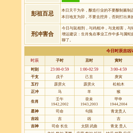
本日天干为辛，酿造行业的不要酿制酱制
彭祖百忌
本日地支为卯，不要去挖井，否则打出来
今日与鼠相刑，与鸡相冲，与龙相害，与
刑冲害合
增运建议：生肖兔在事业工作中多与属蛇
聊了。
今日时辰吉凶
时辰
子时
丑时
寅时
时刻
23:00-0:59
1:00-02:59
3:00-4:59
干支
戊子
己丑
庚寅
五行
霹雳火
霹雳火
松柏木
正冲
马
羊
猴
壬午
癸未
甲申
生肖
1942,2002
1943,2003
1944,2004
星神
司命
勾陈
青龙贵人
吉凶
吉
凶
吉
吉神
司命 长生
太阴 武曲
青龙 贵人