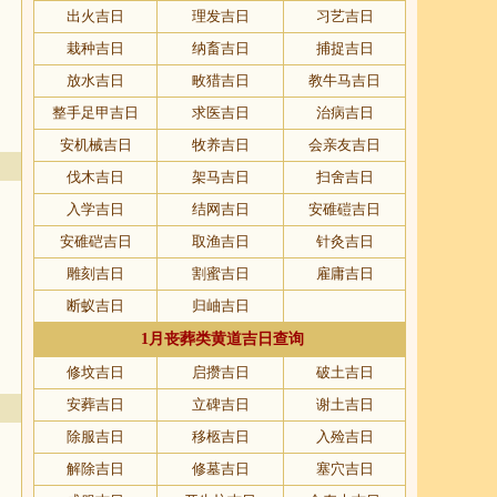
出火吉日
理发吉日
习艺吉日
栽种吉日
纳畜吉日
捕捉吉日
放水吉日
畋猎吉日
教牛马吉日
整手足甲吉日
求医吉日
治病吉日
安机械吉日
牧养吉日
会亲友吉日
伐木吉日
架马吉日
扫舍吉日
入学吉日
结网吉日
安碓磑吉日
安碓硙吉日
取渔吉日
针灸吉日
雕刻吉日
割蜜吉日
雇庸吉日
断蚁吉日
归岫吉日
1月丧葬类黄道吉日查询
修坟吉日
启攒吉日
破土吉日
安葬吉日
立碑吉日
谢土吉日
除服吉日
移柩吉日
入殓吉日
解除吉日
修墓吉日
塞穴吉日