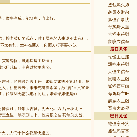
釜甑鸣欠愿
鹋屎衣财散
星，做事有成，能获利，宜出行。
狐怪百事忧
母鸡啼人至
犬怪主得财
鸡，按老黄历的观点，对于属鸡的人来说不太有利，
鼠咬衣信至
人不太有利。煞神在西方，向西方行事要小心。
辰日见怪
蛇怪主亡服
生灾逢鬼怪，颠邪疾病主瘟惶；
甑鸣主得财
放水用此日，全家财散主离乡。
犬怪主信至
鼠咬衣主凶
不吉利；特别是赴官上任、婚姻结婚等不宜取用。祭
狐怪百事凶
之人；祈愿未来，未来充满着希望，故“满”日只宜祭
，位满则无需我也；同理，婚姻结婚也是缺 ...
母鸡啼主旺
鹊屎衣主凶
百虫大盗侵
财皆喜旺，婚姻大吉昌。先天兑西方 后天坎北上
行三五里，黑衣别阴阳。应贪狼之宿 其号为文昌。
巳日见怪
蛇怪家长灾
釜甑鸣官事
一天，人们干什么都加快速度。