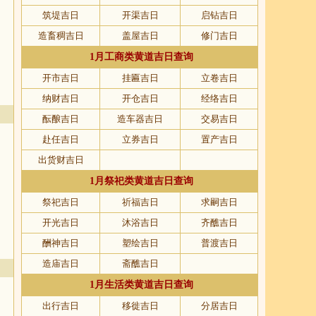
筑堤吉日
开渠吉日
启钻吉日
造畜稠吉日
盖屋吉日
修门吉日
1月工商类黄道吉日查询
开市吉日
挂匾吉日
立卷吉日
纳财吉日
开仓吉日
经络吉日
酝酿吉日
造车器吉日
交易吉日
赴任吉日
立券吉日
置产吉日
出货财吉日
1月祭祀类黄道吉日查询
祭祀吉日
祈福吉日
求嗣吉日
开光吉日
沐浴吉日
齐醮吉日
酬神吉日
塑绘吉日
普渡吉日
造庙吉日
斋醮吉日
1月生活类黄道吉日查询
出行吉日
移徙吉日
分居吉日