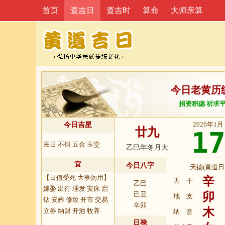
首页
查吉日
查吉时
算命
大师亲算
今日老黄历
捐资积德 祈求
2026年1月
今日吉星
廿九
1
民日 不钭 五合 玉堂
乙巳年冬月大
宜
今日八字
天德(黄道日
【日值受死 大事勿用】
辛
天 干
乙巳
嫁娶 出行 理发 安床 启
己丑
卯
地 支
钻 安葬 修坟 开市 交易
辛卯
木
立券 纳财 开池 牧养
纳 音
日禄