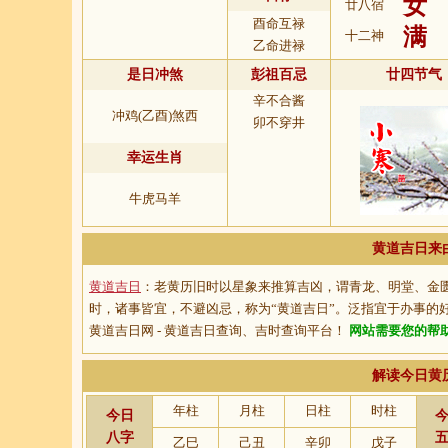
女
廿八宿
酉命互禄
满
十二神
乙命进禄
是日冲煞
彭祖百忌
廿四节气
辛不合酱
冲鸡(乙酉)煞西
卯不穿井
幸运生肖
牛虎马羊
黄道吉日来
黄道吉日
：老黄历旧时以星象来推算吉凶，谓青龙、明堂、金
时，诸事皆宜，不避凶忌，称为“
黄道吉日
”。泛指宜于办事的
黄道吉日网 - 黄道吉日查询、吉时查询平台！
网站需要您的帮
解读今日黄
年柱
月柱
日柱
时柱
今日
八字
乙巳
己丑
辛卯
戊子