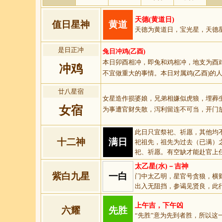
天德(黄道日)
值日星神
黄道
天德为黄道日，宝光星，天德
是日正冲
兔日冲鸡(乙酉)
本日卯酉相冲，即兔和鸡相冲，地支为酉
冲鸡
不宜做重大的事情。本日对属鸡(乙酉)的
廿八星宿
女星造作损婆娘，兄弟相嫌似虎狼，埋葬
女宿
为事遭官财失散，泻利留连不可当，开门
此日只宜祭祀、祈愿，其他均
十二神
满日
祀祖先，祖先为过去（已满）
祀、祈愿。有空缺才能赴官上任
太乙星(水)－吉神
紫白九星
一白
门中太乙明，星官号贪狼，横
出入无阻挡，参谒见贤良，此
上午吉，下午凶
六耀
先胜
“先胜”意为先到者胜，所以这