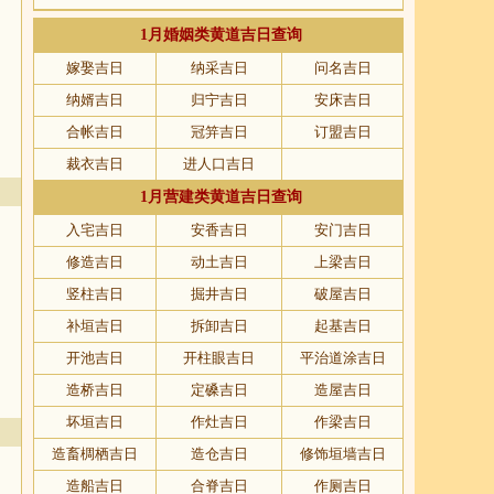
1月婚姻类黄道吉日查询
嫁娶吉日
纳采吉日
问名吉日
纳婿吉日
归宁吉日
安床吉日
合帐吉日
冠笄吉日
订盟吉日
裁衣吉日
进人口吉日
1月营建类黄道吉日查询
入宅吉日
安香吉日
安门吉日
修造吉日
动土吉日
上梁吉日
竖柱吉日
掘井吉日
破屋吉日
补垣吉日
拆卸吉日
起基吉日
开池吉日
开柱眼吉日
平治道涂吉日
造桥吉日
定磉吉日
造屋吉日
坏垣吉日
作灶吉日
作梁吉日
造畜椆栖吉日
造仓吉日
修饰垣墙吉日
造船吉日
合脊吉日
作厕吉日