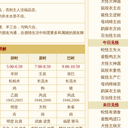
犬怪欠神愿
鼠咬衣主吉
品，否则主人没福品尝。
狐怪主进财
的井水水质不佳。
母鸡啼主凶
猪、羊三合，与狗六合。
鹋屎衣灾凶
的朋友沟通，在感情生活中则需要多和属猪的朋友聊
百虫怪主凶
午日见怪
详解
蛇怪主失火
釜甑鸣主兴
卯时
辰时
巳时
犬怪欠神愿
5:00-6:59
7:00-8:59
9:00-10:59
鼠咬衣妻危
辛卯
壬辰
癸巳
狐怪主产亡
松柏木
长流水
长流水
母鸡啼禄至
鸡
狗
猪
鹋屎衣主病
乙酉
丙戌
丙戌
百虫怪主忧
1945,2005
1946,2006
1946,2006
未日见怪
明堂
天刑
朱雀
蛇怪有酒食
吉
凶
凶
釜甑鸣进口
明堂 比肩
武曲 进贵
福星 驿马
犬怪主病灾