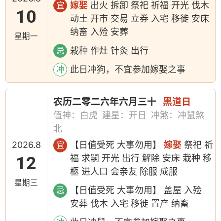
嫁娶
出火 拆卸 祭祀 祈福 开光 伐木
宜
10
动土 开市 交易 立券 入宅 移徙 安床
纳畜 入殓 安葬
星期一
栽种 作灶 针灸 出行
忌
此日冲狗，不宜参加嫁娶之事
冲
农历二零二六年六月三十
黑道日
值神：白虎
建星：开日
冲煞：冲鼠煞
北
2026.8
【日值受死 大事勿用】
嫁娶
祭祀 祈
宜
12
福 求嗣 开光 出行 解除 安床 栽种 移
柩 进人口 会亲友 除服 成服
星期三
【日值受死 大事勿用】 盖屋 入殓
忌
安葬 伐木 入宅 移徙 置产 纳畜