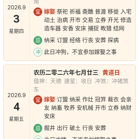
南
2026.9
嫁娶
祭祀 祈福 斋醮 普渡 移徙 入宅
宜
3
动土 治病 开市 交易 立券 开光 修造
造车器 安香 安床 捕捉 畋猎 结网
星期四
纳采 订盟 经络 行丧 安葬 探病
忌
此日冲狗，不宜参加嫁娶之事
冲
农历二零二六年七月廿三
黄道日
值神：天德
建星：收日
冲煞：冲猪煞
东
2026.9
嫁娶
订盟 纳采 作灶 冠笄 裁衣 会亲
宜
4
友 纳畜 牧养 安机械 开市 立券 纳财
安床
星期五
掘井 出行 破土 行丧 安葬
忌