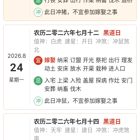
行丧 安葬 出行 作梁 纳畜 伐木 造桥
忌
此日冲猪，不宜参加嫁娶之事
冲
农历二零二六年七月十二
黑道日
值神：白虎
建星：开日
冲煞：冲鼠煞
北
2026.8
嫁娶
纳采 订盟 开光 祭祀 出行 理发
宜
24
动土 安床 放水 开渠 栽种 进人口
星期一
入宅 上梁 入殓 盖屋 探病 作灶 安门
忌
安葬 纳畜 伐木
此日冲鼠，不宜参加嫁娶之事
冲
农历二零二六年七月十四
黑道日
值神：天牢
建星：建日
冲煞：冲虎煞
南