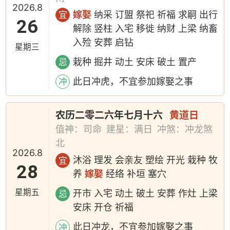
2026.8
嫁娶
纳采 订盟 祭祀 祈福 求嗣 出行
宜
26
解除 竖柱 入宅 移徙 纳财 上梁 纳畜
入殓 安葬 启钻
星期三
栽种 掘井 动土 安床 破土 置产
忌
此日冲虎，不宜参加嫁娶之事
冲
农历二零二六年七月十六
黄道日
值神：司命
建星：满日
冲煞：冲龙煞
北
2026.8
沐浴 理发 会亲友 塑绘 开光 栽种 牧
宜
28
养
嫁娶
经络 补垣 塞穴
星期五
开市 入宅 动土 破土 安葬 作灶 上梁
忌
安床 开仓 祈福
此日冲龙，不宜参加嫁娶之事
冲