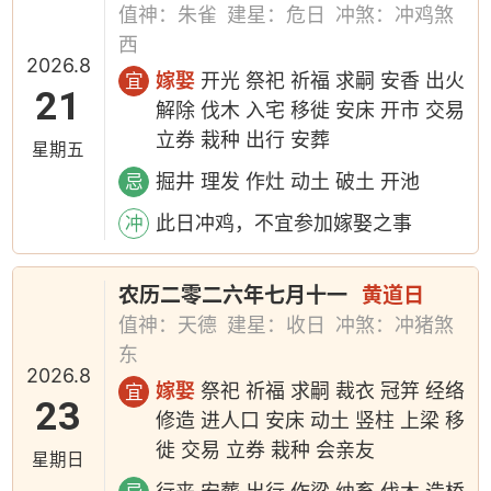
值神：朱雀
建星：危日
冲煞：冲鸡煞
西
2026.8
嫁娶
开光 祭祀 祈福 求嗣 安香 出火
宜
21
解除 伐木 入宅 移徙 安床 开市 交易
立券 栽种 出行 安葬
星期五
掘井 理发 作灶 动土 破土 开池
忌
此日冲鸡，不宜参加嫁娶之事
冲
农历二零二六年七月十一
黄道日
值神：天德
建星：收日
冲煞：冲猪煞
东
2026.8
嫁娶
祭祀 祈福 求嗣 裁衣 冠笄 经络
宜
23
修造 进人口 安床 动土 竖柱 上梁 移
徙 交易 立券 栽种 会亲友
星期日