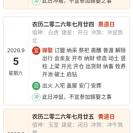
此日冲猪，不宜参加嫁娶之事
冲
农历二零二六年七月廿四
黑道日
值神：白虎
建星：开日
冲煞：冲鼠煞
北
2026.9
嫁娶
订盟 纳采 祭祀 斋醮 普渡 解除
宜
5
出行 会亲友 开市 纳财 修造 动土 竖
柱 上梁 开光 开仓 出货财 纳畜 牧养
星期六
开池 破土 启钻
出火 入宅 盖屋 安门 安葬
忌
此日冲鼠，不宜参加嫁娶之事
冲
农历二零二六年七月廿五
黄道日
值神：玉堂
建星：闭日
冲煞：冲牛煞
西