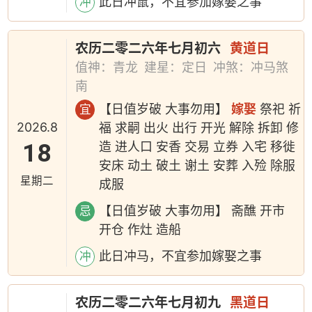
此日冲鼠，不宜参加嫁娶之事
冲
农历二零二六年七月初六
黄道日
值神：青龙
建星：定日
冲煞：冲马煞
南
【日值岁破 大事勿用】
嫁娶
祭祀 祈
宜
2026.8
福 求嗣 出火 出行 开光 解除 拆卸 修
18
造 进人口 安香 交易 立券 入宅 移徙
安床 动土 破土 谢土 安葬 入殓 除服
星期二
成服
【日值岁破 大事勿用】 斋醮 开市
忌
开仓 作灶 造船
此日冲马，不宜参加嫁娶之事
冲
农历二零二六年七月初九
黑道日