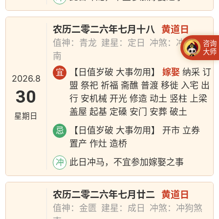
农历二零二六年七月十八
黄道日
值神：青龙
建星：定日
冲煞：冲马煞
咨询
大师
南
【日值岁破 大事勿用】
嫁娶
纳采 订
宜
2026.8
盟 祭祀 祈福 斋醮 普渡 移徙 入宅 出
30
行 安机械 开光 修造 动土 竖柱 上梁
盖屋 起基 定磉 安门 安葬 破土
星期日
【日值岁破 大事勿用】 开市 立券
忌
置产 作灶 造桥
此日冲马，不宜参加嫁娶之事
冲
农历二零二六年七月廿二
黄道日
值神：金匮
建星：成日
冲煞：冲狗煞