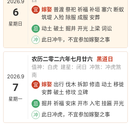
2026.9
6
嫁娶
普渡 祭祀 祈福 补垣 塞穴 断蚁
宜
筑堤 入殓 除服 成服 安葬
星期日
动土 破土 掘井 开光 上梁 词讼
忌
此日冲牛，不宜参加嫁娶之事
冲
农历二零二六年七月廿六
黑道日
值神：白虎
建星：闭日
冲煞：冲虎煞
南
2026.9
7
嫁娶
出行 伐木 拆卸 修造 动土 移徙
宜
安葬 破土 修坟 立碑
星期一
掘井 祈福 安床 开市 入宅 挂匾 开光
忌
此日冲虎，不宜参加嫁娶之事
冲