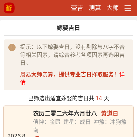
查吉
测算
大师
嫁娶吉日
提示：以下嫁娶吉日，没有剔除与八字不合
等相关因素，请综合参考各项因素再选用吉
日。
周易大师亲算，提供专业吉日择取服务！
详
情
14
已筛选出适宜嫁娶的吉日共
天
农历二零二六年六月廿八
黄道日
值神：金匮
建星：成日
冲煞：冲狗煞
南
2026.8