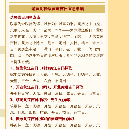
老黄历择取黄道吉日宜忌事项
选择吉日用事应该
以事为经以神为纬，以神为目以事为纲。黄历之中白虎，
天刑，朱雀，天牢，玄武，勾陈——为六黑道凶日；黄历
之中青龙，天德，玉堂，司命，明堂，金匮——为六黄道
吉日。黄历之中除日、危日、定日、执日、成日、开日为
吉；黄历之中建日、满日、平日、破日、收日、闭日为
凶。以下乃以事择日简明对照表，希望能为您选择黄道吉
日提供方便。
1、
嫁娶黄道吉日
，结婚黄道吉日择取
嫁娶结婚择日宜：天德、月德、天德合、月德合、天赦、
天愿、三合、天喜、六合、不将日。
2、
开业黄道吉日
、新张、开业黄道吉日择取
开业择日宜：天愿、民日、满日、成日、开日、五富日。
3、
求嗣黄道吉日
(祈求生男生女)择取
求嗣择日宜：天德、月德、天德合、月德合、天赦、天
愿、月恩、四相、时德、开日、益后、续世日。
4、
搬家黄道吉日
(搬家的黄道吉日)择取
移徙择日宜：天德、月德、天德合、月德合、天赦、天