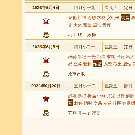
2026年6月4日
四月小十九
星期四
定日
祭祀 祈福 斋醮 求嗣 安机械
纳畜
移
宜
香 出火 盖屋 启钻 安葬
忌
动土 破土 嫁娶
2026年6月5日
四月小二十
星期五
定日
嫁娶 祭祀 开光 祈福 求嗣 出行 出火
宜
易 立券 栽种
纳畜
入殓 破土 启钻 
忌
余事勿取
2026年6月26日
五月小十二
星期五
除日
嫁娶 祭祀 祈福 求嗣 开光 出行 解除
宜
畜
栽种 纳财 交易 立券 挂匾 造畜稠
忌
安葬 开生坟 行丧