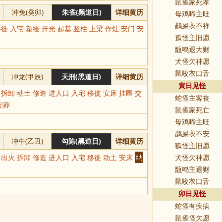
鼠雀家死孝
冲兔(癸卯)
朱雀(黑道日)
详细黄历
母鸡啼主旺
鹋屎衣不祥
徙 入宅 塑绘 开光 起基 竖柱 上梁 作灶 安门 安
孤怪主旧愿
甑鸣退大财
犬怪欠神愿
鼠咬衣口舌
冲龙(甲辰)
天刑(黑道日)
详细黄历
寅日见怪
 拆卸 动土 修造 进人口 入宅 移徙 安床 挂匾 交
蛇怪主客丧
安葬
鼠雀家死亡
母鸡啼主旺
鹊屎衣不安
冲牛(乙丑)
勾陈(黑道日)
详细黄历
狐怪主旧愿
 出火 拆卸 修造 进人口 入宅 移徙 动土 安床
纳
犬怪欠神愿
甑鸣主退财
鼠咬衣口舌
卯日见怪
蛇怪有疾病
鼠雀怪欠愿