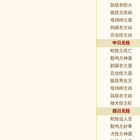
鼠咬衣防火
狐怪主疾病
母鸡啼欠愿
鹊屎衣主凶
百虫怪主凶
申日见怪
蛇怪主死亡
甑鸣欠神愿
鹋屎衣欠愿
百虫怪欠愿
狐怪男女灾
母鸡啼主凶
鼠咬衣主凶
猪犬怪主旺
酉日见怪
蛇怪远人至
甑鸣主好事
犬怪欠神愿