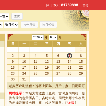
81759898
择日QQ：
繁體
按年度查
按月份查
年
月
日
一
二
三
四
五
六
1
2
3
4
5
6
7
8
9
10
11
12
13
14
15
16
17
18
19
20
21
22
23
24
25
26
27
28
29
30
31
老黄历查询流程：选择上面年、月后，点击日期即可
网站提示：
本站为
黄道吉日查询
、
吉时查询
网站，提
供专业的
老黄历吉日、吉时查询
。周易大师专业在线
为您择取
黄道吉日
、婴儿起名等服务… [
详情
]