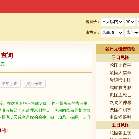
选日子：
查吉日：
各日见怪吉凶断
日查询
子日见怪
平安
蛇怪主官事
鼠怪人信至
母鸡啼主旺
按年度查
按月份查
鹊屎衣考服
孤怪主死亡
甑鸣欠神愿
等。在这里不得不提醒大家，并不是所有的吉日里
犬怪不明事
是没有按照个人命理来测吉日，使用的虽然是黄道吉
冲相克，又或者是你的凶神，如：劫杀、披麻、丧门
虫鸟怪得财
丑日见怪
我们
蛇怪客主丧