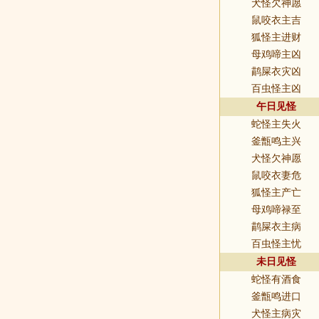
犬怪欠神愿
鼠咬衣主吉
狐怪主进财
母鸡啼主凶
鹋屎衣灾凶
百虫怪主凶
午日见怪
蛇怪主失火
釜甑鸣主兴
犬怪欠神愿
鼠咬衣妻危
狐怪主产亡
母鸡啼禄至
鹋屎衣主病
百虫怪主忧
未日见怪
蛇怪有酒食
釜甑鸣进口
犬怪主病灾