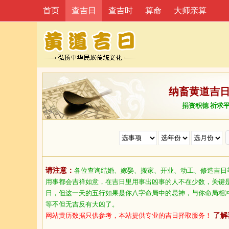
首页
查吉日
查吉时
算命
大师亲算
纳畜黄道吉
捐资积德 祈求
请注意：
各位查询结婚、嫁娶、搬家、开业、动工、修造吉日
用事都会吉祥如意，在吉日里用事出凶事的人不在少数，关键
日，但这一天的五行如果是你八字命局中的忌神，与你命局相
等不但无吉反有大凶了。
网站黄历数据只供参考，本站提供专业的吉日择取服务！
了解