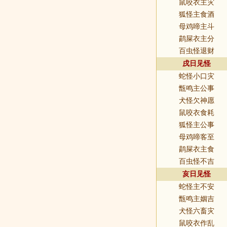
鼠咬衣主灾
狐怪主食酒
母鸡啼主斗
鹋屎衣主分
百虫怪退财
戌日见怪
蛇怪小口灾
甑鸣主公事
犬怪欠神愿
鼠咬衣食耗
狐怪主公事
母鸡啼客至
鹋屎衣主食
百虫怪不吉
亥日见怪
蛇怪主不安
甑鸣主姻吉
犬怪六畜灾
鼠咬衣作乱