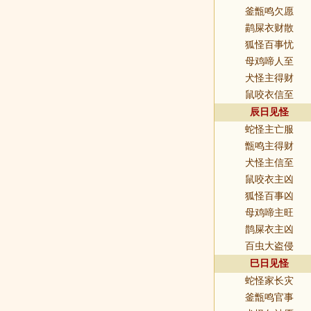
釜甑鸣欠愿
鹋屎衣财散
狐怪百事忧
母鸡啼人至
犬怪主得财
鼠咬衣信至
辰日见怪
蛇怪主亡服
甑鸣主得财
犬怪主信至
鼠咬衣主凶
狐怪百事凶
母鸡啼主旺
鹊屎衣主凶
百虫大盗侵
巳日见怪
蛇怪家长灾
釜甑鸣官事