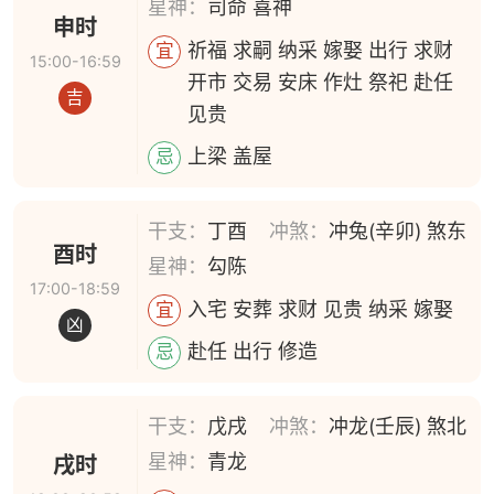
星神：
司命 喜神
申时
祈福 求嗣 纳采 嫁娶 出行 求财
宜
15:00-16:59
开市 交易 安床 作灶 祭祀 赴任
吉
见贵
上梁 盖屋
忌
干支：
丁酉
冲煞：
冲兔(辛卯) 煞东
酉时
星神：
勾陈
17:00-18:59
入宅 安葬 求财 见贵 纳采 嫁娶
宜
凶
赴任 出行 修造
忌
干支：
戊戌
冲煞：
冲龙(壬辰) 煞北
星神：
青龙
戌时