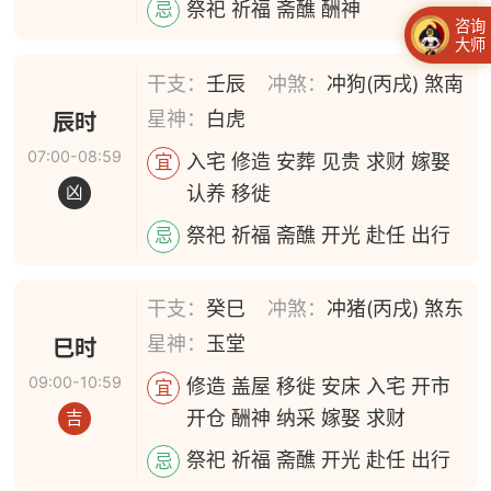
祭祀 祈福 斋醮 酬神
忌
咨询
大师
干支：
壬辰
冲煞：
冲狗(丙戌) 煞南
星神：
白虎
辰时
07:00-08:59
入宅 修造 安葬 见贵 求财 嫁娶
宜
认养 移徙
凶
祭祀 祈福 斋醮 开光 赴任 出行
忌
干支：
癸巳
冲煞：
冲猪(丙戌) 煞东
星神：
玉堂
巳时
09:00-10:59
修造 盖屋 移徙 安床 入宅 开市
宜
开仓 酬神 纳采 嫁娶 求财
吉
祭祀 祈福 斋醮 开光 赴任 出行
忌