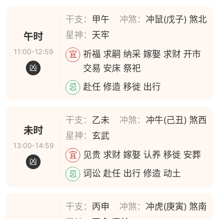
干支：
甲午
冲煞：
冲鼠(戊子) 煞北
星神：
天牢
午时
11:00-12:59
祈福 求嗣 纳采 嫁娶 求财 开市
宜
交易 安床 祭祀
凶
赴任 修造 移徙 出行
忌
干支：
乙未
冲煞：
冲牛(己丑) 煞西
未时
星神：
玄武
13:00-14:59
见贵 求财 嫁娶 认养 移徙 安葬
宜
凶
词讼 赴任 出行 修造 动土
忌
干支：
丙申
冲煞：
冲虎(庚寅) 煞南