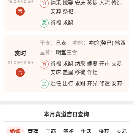
19:00-20:59
纳采 嫁娶 安床 移徙 入宅 修造
宜
安葬 祭祀
吉
祈福 求嗣
忌
干支：
己亥
冲煞：
冲蛇(癸巳) 煞西
星神：
明堂三合
亥时
21:00-22:59
祈福 求嗣 纳采 嫁娶 开市 交易
宜
安床 盖屋 移徙 作灶
吉
赴任 出行 求财 开光 修造 安葬
忌
本月黄道吉日查询
婚姻
营建
工商
祭祀
生活
丧葬
交易