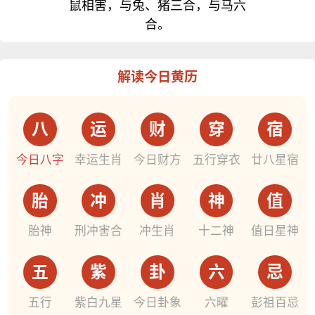
鼠相害，与兔、猪三合，与马六
合。
解读今日黄历
八
运
财
穿
宿
今日八字
幸运生肖
今日财方
五行穿衣
廿八星宿
胎
冲
肖
神
值
胎神
刑冲害合
冲生肖
十二神
值日星神
五
紫
卦
六
忌
五行
紫白九星
今日卦象
六曜
彭祖百忌