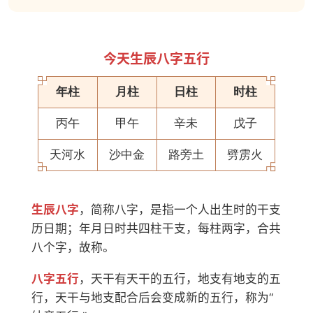
今天生辰八字五行
年柱
月柱
日柱
时柱
丙午
甲午
辛未
戊子
天河水
沙中金
路旁土
劈雳火
生辰八字
，简称八字，是指一个人出生时的干支
历日期；年月日时共四柱干支，每柱两字，合共
八个字，故称。
八字五行
，天干有天干的五行，地支有地支的五
行，天干与地支配合后会变成新的五行，称为“