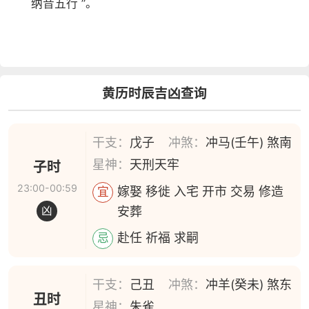
纳音五行 ”。
黄历时辰吉凶查询
干支：
戊子
冲煞：
冲马(壬午) 煞南
星神：
天刑天牢
子时
23:00-00:59
嫁娶 移徙 入宅 开市 交易 修造
宜
安葬
凶
赴任 祈福 求嗣
忌
干支：
己丑
冲煞：
冲羊(癸未) 煞东
丑时
星神：
朱雀