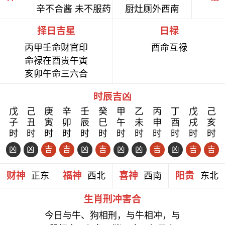
辛不合酱 未不服药
厨灶厕外西南
择日吉星
日禄
丙甲壬命财官印
酉命互禄
命禄在酉贵午寅
亥卯午命三六合
时辰吉凶
戊
己
庚
辛
壬
癸
甲
乙
丙
丁
戊
己
子
丑
寅
卯
辰
巳
午
未
申
酉
戌
亥
时
时
时
时
时
时
时
时
时
时
时
时
凶
凶
吉
吉
凶
吉
凶
凶
吉
凶
吉
吉
财神
福神
喜神
阳贵
正东
西北
西南
东北
生肖刑冲害合
今日与牛、狗相刑，与牛相冲，与