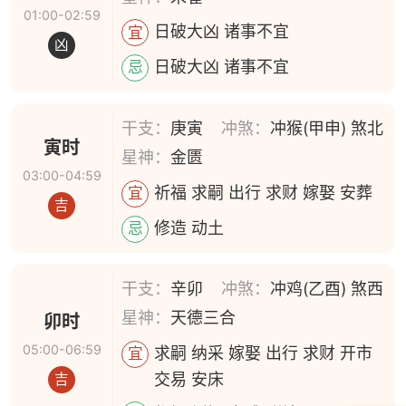
01:00-02:59
日破大凶 诸事不宜
宜
凶
日破大凶 诸事不宜
忌
干支：
庚寅
冲煞：
冲猴(甲申) 煞北
寅时
星神：
金匮
03:00-04:59
祈福 求嗣 出行 求财 嫁娶 安葬
宜
吉
修造 动土
忌
干支：
辛卯
冲煞：
冲鸡(乙酉) 煞西
星神：
天德三合
卯时
05:00-06:59
求嗣 纳采 嫁娶 出行 求财 开市
宜
交易 安床
吉