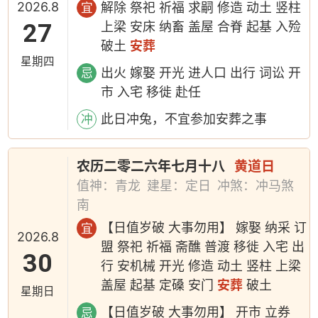
2026.8
解除 祭祀 祈福 求嗣 修造 动土 竖柱
宜
27
上梁 安床 纳畜 盖屋 合脊 起基 入殓
破土
安葬
星期四
出火 嫁娶 开光 进人口 出行 词讼 开
忌
市 入宅 移徙 赴任
此日冲兔，不宜参加安葬之事
冲
农历二零二六年七月十八
黄道日
值神：青龙
建星：定日
冲煞：冲马煞
南
【日值岁破 大事勿用】 嫁娶 纳采 订
宜
2026.8
盟 祭祀 祈福 斋醮 普渡 移徙 入宅 出
30
行 安机械 开光 修造 动土 竖柱 上梁
盖屋 起基 定磉 安门
安葬
破土
星期日
【日值岁破 大事勿用】 开市 立券
忌