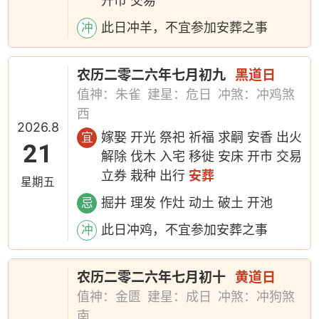
开市 交易
此日冲羊，不宜参加安葬之事
冲
农历二零二六年七月初九
黑道日
值神：朱雀
建星：危日
冲煞：冲鸡煞
西
2026.8
嫁娶 开光 祭祀 祈福 求嗣 安香 出火
宜
21
解除 伐木 入宅 移徙 安床 开市 交易
立券 栽种 出行
安葬
星期五
掘井 理发 作灶 动土 破土 开池
忌
此日冲鸡，不宜参加安葬之事
冲
农历二零二六年七月初十
黄道日
值神：金匮
建星：成日
冲煞：冲狗煞
南