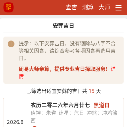
查吉
测算
大师
安葬吉日
提示：以下安葬吉日，没有剔除与八字不合
等相关因素，请综合参考各项因素再选用吉
日。
周易大师亲算，提供专业吉日择取服务！
详
情
15
已筛选出适宜安葬的吉日共
天
农历二零二六年六月廿七
黑道日
值神：朱雀
建星：危日
冲煞：冲鸡煞
西
2026.8