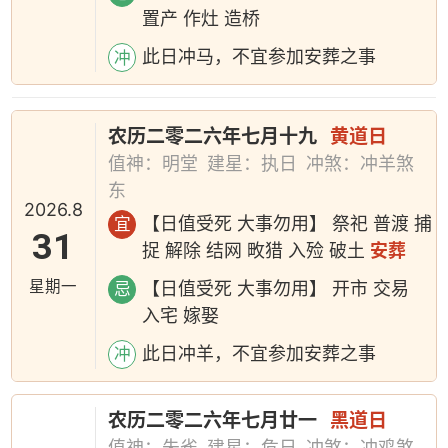
置产 作灶 造桥
此日冲马，不宜参加安葬之事
冲
农历二零二六年七月十九
黄道日
值神：明堂
建星：执日
冲煞：冲羊煞
东
2026.8
【日值受死 大事勿用】 祭祀 普渡 捕
宜
31
捉 解除 结网 畋猎 入殓 破土
安葬
星期一
【日值受死 大事勿用】 开市 交易
忌
入宅 嫁娶
此日冲羊，不宜参加安葬之事
冲
农历二零二六年七月廿一
黑道日
值神：朱雀
建星：危日
冲煞：冲鸡煞