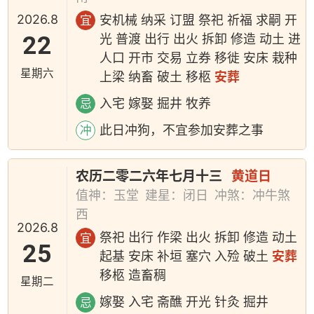
2026.8
安机械 纳采 订盟 祭祀 祈福 求嗣 开
宜
22
光 普渡 出行 出火 拆卸 修造 动土 进
人口 开市 交易 立券 移徙 安床 栽种
星期六
上梁 纳畜 破土 移柩
安葬
入宅 嫁娶 掘井 牧养
忌
此日冲狗，不宜参加安葬之事
冲
农历二零二六年七月十三
黄道日
值神：玉堂
建星：闭日
冲煞：冲牛煞
西
2026.8
祭祀 出行 作梁 出火 拆卸 修造 动土
宜
25
起基 安床 补垣 塞穴 入殓 破土
安葬
移柩 造畜稠
星期二
嫁娶 入宅 斋醮 开光 针灸 掘井
忌