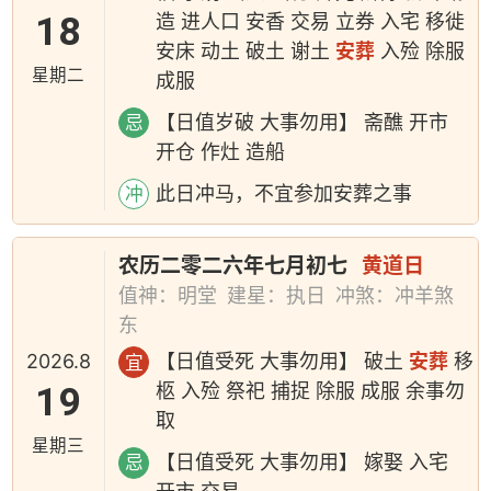
18
造 进人口 安香 交易 立券 入宅 移徙
安床 动土 破土 谢土
安葬
入殓 除服
星期二
成服
【日值岁破 大事勿用】 斋醮 开市
忌
开仓 作灶 造船
此日冲马，不宜参加安葬之事
冲
农历二零二六年七月初七
黄道日
值神：明堂
建星：执日
冲煞：冲羊煞
东
2026.8
【日值受死 大事勿用】 破土
安葬
移
宜
19
柩 入殓 祭祀 捕捉 除服 成服 余事勿
取
星期三
【日值受死 大事勿用】 嫁娶 入宅
忌