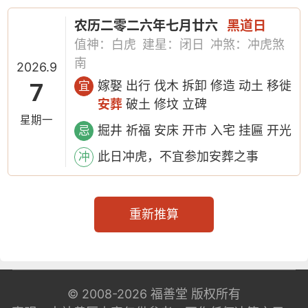
农历二零二六年七月廿六
黑道日
值神：白虎
建星：闭日
冲煞：冲虎煞
南
2026.9
7
嫁娶 出行 伐木 拆卸 修造 动土 移徙
宜
安葬
破土 修坟 立碑
星期一
掘井 祈福 安床 开市 入宅 挂匾 开光
忌
此日冲虎，不宜参加安葬之事
冲
重新推算
© 2008-2026
福善堂
版权所有