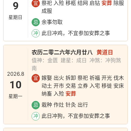
9
祭祀 入殓 移柩 结网 启钻
安葬
除服
宜
成服
星期日
余事勿取
忌
此日冲鸡，不宜参加安葬之事
冲
农历二零二六年六月廿八
黄道日
值神：金匮
建星：成日
冲煞：冲狗煞
南
2026.8
嫁娶 出火 拆卸 祭祀 祈福 开光 伐木
宜
10
动土 开市 交易 立券 入宅 移徙 安床
纳畜 入殓
安葬
星期一
栽种 作灶 针灸 出行
忌
此日冲狗，不宜参加安葬之事
冲