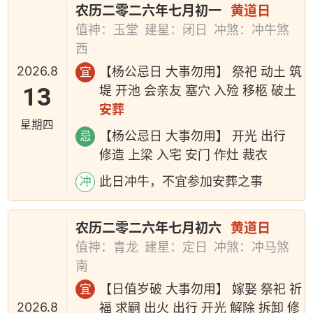
农历二零二六年七月初一
黄道日
值神：玉堂
建星：闭日
冲煞：冲牛煞
西
2026.8
【杨公忌日 大事勿用】 祭祀 动土 筑
宜
13
堤 开池 会亲友 塞穴 入殓 移柩 破土
安葬
星期四
【杨公忌日 大事勿用】 开光 出行
忌
修造 上梁 入宅 安门 作灶 裁衣
此日冲牛，不宜参加安葬之事
冲
农历二零二六年七月初六
黄道日
值神：青龙
建星：定日
冲煞：冲马煞
南
【日值岁破 大事勿用】 嫁娶 祭祀 祈
宜
2026.8
福 求嗣 出火 出行 开光 解除 拆卸 修