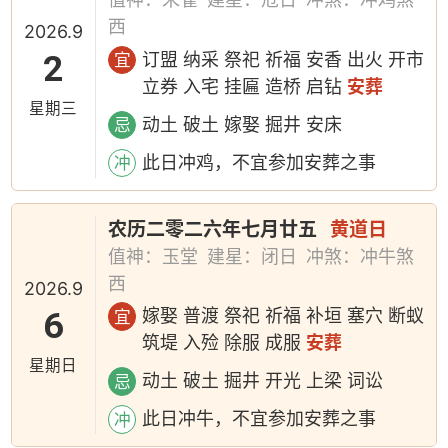
西
2026.9
2
订盟 纳采 祭祀 祈福 安香 出火 开市
宜
立券 入宅 挂匾 造桥 启钻
安葬
星期三
动土 破土 嫁娶 掘井 安床
忌
此日冲鸡，不宜参加安葬之事
冲
农历二零二六年七月廿五
黄道日
值神：玉堂
建星：闭日
冲煞：冲牛煞
西
2026.9
6
嫁娶 普渡 祭祀 祈福 补垣 塞穴 断蚁
宜
筑堤 入殓 除服 成服
安葬
星期日
动土 破土 掘井 开光 上梁 词讼
忌
此日冲牛，不宜参加安葬之事
冲