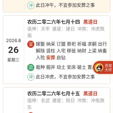
此日冲牛，不宜参加安葬之事
冲
农历二零二六年七月十四
黑道日
值神：天牢
建星：建日
冲煞：冲虎煞
南
2026.8
嫁娶 纳采 订盟 祭祀 祈福 求嗣 出行
宜
26
解除 竖柱 入宅 移徙 纳财 上梁 纳畜
入殓
安葬
启钻
星期三
咨询
栽种 掘井 动土 安床 破土 置产
忌
大师
此日冲虎，不宜参加安葬之事
冲
农历二零二六年七月十五
黑道日
值神：玄武
建星：除日
冲煞：冲兔煞
东