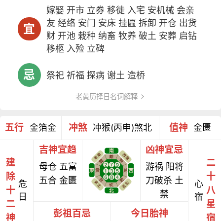
嫁娶 开市 立券 移徙 入宅 安机械 会亲
友 经络 安门 安床 挂匾 拆卸 开仓 出货
宜
财 开池 栽种 纳畜 牧养 破土 安葬 启钻
移柩 入殓 立碑
忌
祭祀 祈福 探病 谢土 造桥
老黄历择日名词解释
五行
冲煞
值神
金箔金
冲猴(丙申)煞北
金匮
吉神宜趋
凶神宜忌
建
二
母仓 五富
游祸 阳将
除
十
五合 金匮
刀破杀 土
危
心
十
八
禁
日
宿
二
星
彭祖百忌
今日胎神
神
宿