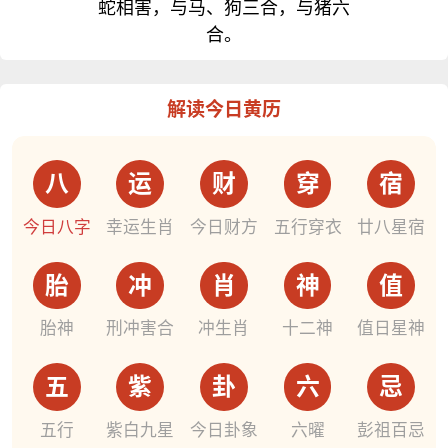
蛇相害，与马、狗三合，与猪六
合。
解读今日黄历
八
运
财
穿
宿
今日八字
幸运生肖
今日财方
五行穿衣
廿八星宿
胎
冲
肖
神
值
胎神
刑冲害合
冲生肖
十二神
值日星神
五
紫
卦
六
忌
五行
紫白九星
今日卦象
六曜
彭祖百忌