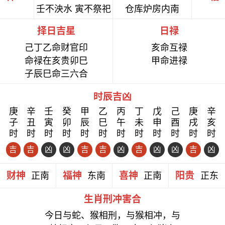
壬不泱水 寅不祭祀
仓库炉房内南
择日吉星
日禄
己丁乙命财官印
亥命互禄
命禄在亥贵卯巳
甲命进禄
子辰巳命三六合
时辰吉凶
庚
辛
壬
癸
甲
乙
丙
丁
戊
己
庚
辛
子
丑
寅
卯
辰
巳
午
未
申
酉
戌
亥
时
时
时
时
时
时
时
时
时
时
时
时
吉
吉
凶
凶
吉
吉
凶
吉
凶
凶
吉
凶
财神
福神
喜神
阳贵
正南
东南
正南
正东
生肖刑冲害合
今日与蛇、猴相刑，与猴相冲，与