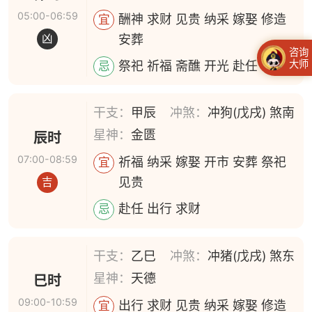
05:00-06:59
酬神 求财 见贵 纳采 嫁娶 修造
宜
安葬
凶
咨询
大师
祭祀 祈福 斋醮 开光 赴任 出行
忌
干支：
甲辰
冲煞：
冲狗(戊戌) 煞南
星神：
金匮
辰时
07:00-08:59
祈福 纳采 嫁娶 开市 安葬 祭祀
宜
见贵
吉
赴任 出行 求财
忌
干支：
乙巳
冲煞：
冲猪(戊戌) 煞东
星神：
天德
巳时
09:00-10:59
出行 求财 见贵 纳采 嫁娶 修造
宜