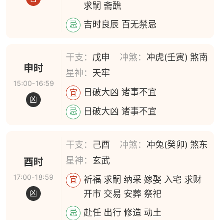
求嗣 斋醮
吉时良辰 百无禁忌
忌
干支：
戊申
冲煞：
冲虎(壬寅) 煞南
申时
星神：
天牢
15:00-16:59
日破大凶 诸事不宜
宜
凶
日破大凶 诸事不宜
忌
干支：
己酉
冲煞：
冲兔(癸卯) 煞东
星神：
玄武
酉时
17:00-18:59
祈福 求嗣 纳采 嫁娶 入宅 求财
宜
开市 交易 安葬 祭祀
凶
赴任 出行 修造 动土
忌