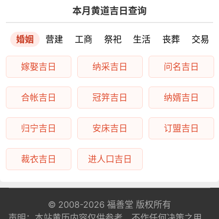
本月黄道吉日查询
婚姻
营建
工商
祭祀
生活
丧葬
交易
嫁娶吉日
纳采吉日
问名吉日
合帐吉日
冠笄吉日
纳婿吉日
归宁吉日
安床吉日
订盟吉日
裁衣吉日
进人口吉日
© 2008-2026
福善堂
版权所有
声明：本站黄历内容仅供参考，不作任何决策之用。