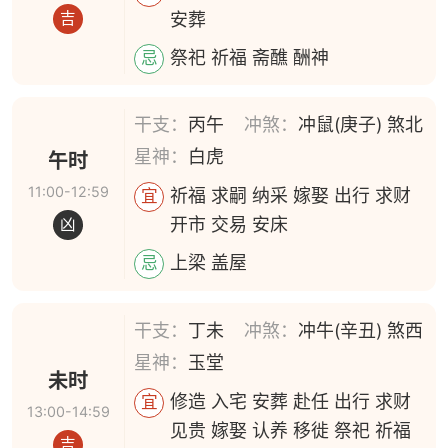
安葬
吉
祭祀 祈福 斋醮 酬神
忌
干支：
丙午
冲煞：
冲鼠(庚子) 煞北
星神：
白虎
午时
11:00-12:59
祈福 求嗣 纳采 嫁娶 出行 求财
宜
开市 交易 安床
凶
上梁 盖屋
忌
干支：
丁未
冲煞：
冲牛(辛丑) 煞西
星神：
玉堂
未时
修造 入宅 安葬 赴任 出行 求财
宜
13:00-14:59
见贵 嫁娶 认养 移徙 祭祀 祈福
吉