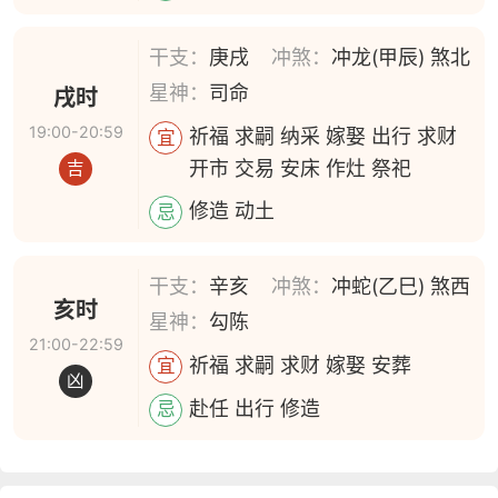
干支：
庚戌
冲煞：
冲龙(甲辰) 煞北
星神：
司命
戌时
19:00-20:59
祈福 求嗣 纳采 嫁娶 出行 求财
宜
开市 交易 安床 作灶 祭祀
吉
修造 动土
忌
干支：
辛亥
冲煞：
冲蛇(乙巳) 煞西
亥时
星神：
勾陈
21:00-22:59
祈福 求嗣 求财 嫁娶 安葬
宜
凶
赴任 出行 修造
忌