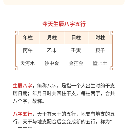
今天生辰八字五行
年柱
月柱
日柱
时柱
丙午
乙未
壬寅
庚子
天河水
沙中金
金箔金
壁上土
生辰八字
，简称八字，是指一个人出生时的干支
历日期；年月日时共四柱干支，每柱两字，合共
八个字，故称。
八字五行
，天干有天干的五行，地支有地支的五
行，天干与地支配合后会变成新的五行，称为“