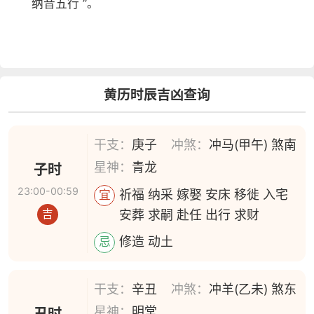
纳音五行 ”。
黄历时辰吉凶查询
干支：
庚子
冲煞：
冲马(甲午) 煞南
星神：
青龙
子时
23:00-00:59
祈福 纳采 嫁娶 安床 移徙 入宅
宜
安葬 求嗣 赴任 出行 求财
吉
修造 动土
忌
干支：
辛丑
冲煞：
冲羊(乙未) 煞东
星神：
明堂
丑时