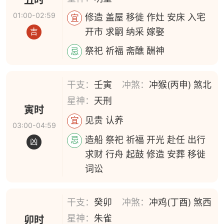
01:00-02:59
修造 盖屋 移徙 作灶 安床 入宅
宜
开市 求嗣 纳采 嫁娶
吉
祭祀 祈福 斋醮 酬神
忌
干支：
壬寅
冲煞：
冲猴(丙申) 煞北
星神：
天刑
寅时
见贵 认养
宜
03:00-04:59
造船 祭祀 祈福 开光 赴任 出行
忌
凶
求财 行舟 起鼓 修造 安葬 移徙
词讼
干支：
癸卯
冲煞：
冲鸡(丁酉) 煞西
星神：
朱雀
卯时