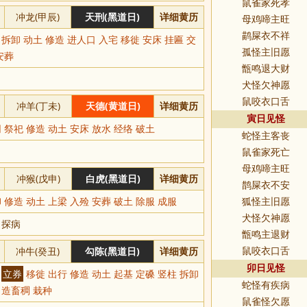
鼠雀家死孝
冲龙(甲辰)
天刑(黑道日)
详细黄历
母鸡啼主旺
鹋屎衣不祥
 拆卸 动土 修造 进人口 入宅 移徙 安床 挂匾 交
孤怪主旧愿
安葬
甑鸣退大财
犬怪欠神愿
鼠咬衣口舌
冲羊(丁未)
天德(黄道日)
详细黄历
寅日见怪
 祭祀 修造 动土 安床 放水 经络 破土
蛇怪主客丧
鼠雀家死亡
母鸡啼主旺
冲猴(戊申)
白虎(黑道日)
详细黄历
鹊屎衣不安
 修造 动土 上梁 入殓 安葬 破土 除服 成服
狐怪主旧愿
犬怪欠神愿
 探病
甑鸣主退财
冲牛(癸丑)
勾陈(黑道日)
详细黄历
鼠咬衣口舌
卯日见怪
财
立券
移徙 出行 修造 动土 起基 定磉 竖柱 拆卸
蛇怪有疾病
 造畜稠 栽种
鼠雀怪欠愿