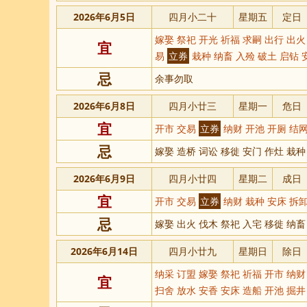
2026年6月5日
四月小二十
星期五
定日
嫁娶 祭祀 开光 祈福 求嗣 出行 出火
宜
易
立券
栽种 纳畜 入殓 破土 启钻 
忌
余事勿取
2026年6月8日
四月小廿三
星期一
危日
宜
开市 交易
立券
纳财 开池 开厕 结网
忌
嫁娶 造桥 词讼 移徙 安门 作灶 栽种
2026年6月9日
四月小廿四
星期二
成日
宜
开市 交易
立券
纳财 栽种 安床 拆卸
忌
嫁娶 出火 伐木 祭祀 入宅 移徙 纳畜
2026年6月14日
四月小廿九
星期日
除日
纳采 订盟 嫁娶 祭祀 祈福 开市 纳
宜
扫舍 放水 安香 安床 造船 开池 掘井