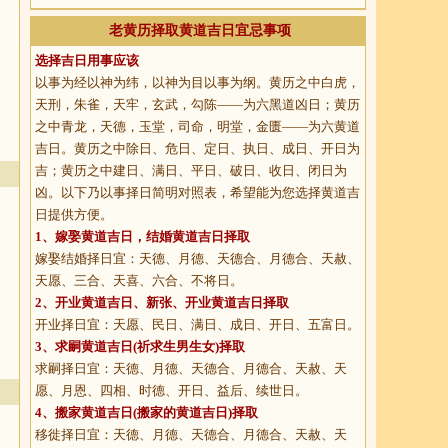
老黄历择取黄道吉日宜忌事项
选择吉日用事应该
以事为经以神为纬，以神为目以事为纲。黄历之中白虎，
天刑，朱雀，天牢，玄武，勾陈——为六黑道凶日；黄历
之中青龙，天德，玉堂，司命，明堂，金匮——为六黄道
吉日。黄历之中除日、危日、定日、执日、成日、开日为
吉；黄历之中建日、满日、平日、破日、收日、闭日为
凶。以下乃以事择日简明对照表，希望能为您选择黄道吉
日提供方便。
1、
嫁娶黄道吉日
，结婚黄道吉日择取
嫁娶结婚择日宜：天德、月德、天德合、月德合、天赦、
天愿、三合、天喜、六合、不将日。
2、
开业黄道吉日
、新张、开业黄道吉日择取
开业择日宜：天愿、民日、满日、成日、开日、五富日。
3、
求嗣黄道吉日
(祈求生男生女)择取
求嗣择日宜：天德、月德、天德合、月德合、天赦、天
愿、月恩、四相、时德、开日、益后、续世日。
4、
搬家黄道吉日
(搬家的黄道吉日)择取
移徙择日宜：天德、月德、天德合、月德合、天赦、天