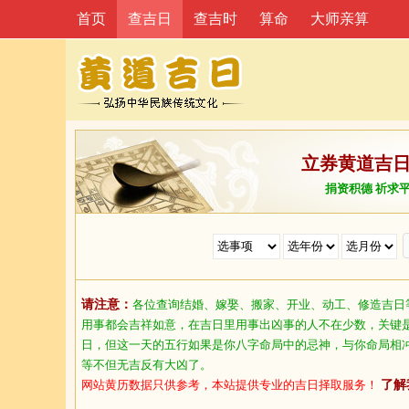
首页
查吉日
查吉时
算命
大师亲算
立券黄道吉
捐资积德 祈求
请注意：
各位查询结婚、嫁娶、搬家、开业、动工、修造吉日
用事都会吉祥如意，在吉日里用事出凶事的人不在少数，关键
日，但这一天的五行如果是你八字命局中的忌神，与你命局相
等不但无吉反有大凶了。
网站黄历数据只供参考，本站提供专业的吉日择取服务！
了解