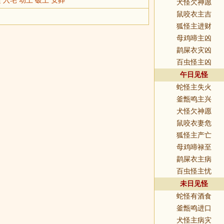
犬怪欠神愿
鼠咬衣主吉
狐怪主进财
母鸡啼主凶
鹋屎衣灾凶
百虫怪主凶
午日见怪
蛇怪主失火
釜甑鸣主兴
犬怪欠神愿
鼠咬衣妻危
狐怪主产亡
母鸡啼禄至
鹋屎衣主病
百虫怪主忧
未日见怪
蛇怪有酒食
釜甑鸣进口
犬怪主病灾