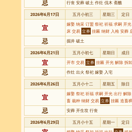
忌
行丧 安葬 破土 作灶 伐木 斋醮
2026年6月17日
五月小初三
星期三
定日
嫁娶 纳采 订盟 祭祀 祈福 求嗣 开光
宜
床 交易
立券
挂匾 纳财 入殓 安葬 
忌
掘井 破土
2026年6月21日
五月小初七
星期日
成日
宜
开市 交易
立券
挂匾 开光 解除 拆卸
忌
作灶 出火 祭祀 嫁娶 入宅
2026年6月26日
五月小十二
星期五
除日
嫁娶 祭祀 祈福 求嗣 开光 出行 解除
宜
畜 栽种 纳财 交易
立券
挂匾 造畜
忌
安葬 开生坟 行丧
2026年6月29日
五月小十五
星期一
定日
宜
嫁娶 纳采 祭祀 祈福 出行
立券
移徙