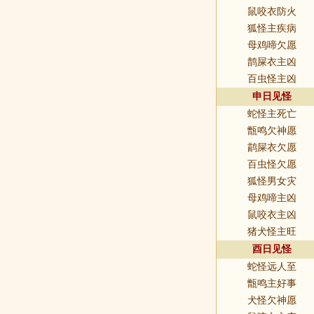
鼠咬衣防火
狐怪主疾病
母鸡啼欠愿
鹊屎衣主凶
百虫怪主凶
申日见怪
蛇怪主死亡
甑鸣欠神愿
鹋屎衣欠愿
百虫怪欠愿
狐怪男女灾
母鸡啼主凶
鼠咬衣主凶
猪犬怪主旺
酉日见怪
蛇怪远人至
甑鸣主好事
犬怪欠神愿