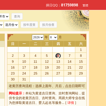
81759898
择日QQ：
繁體
按年度查
按月份查
年
月
日
一
二
三
四
五
六
1
2
3
4
5
6
7
8
9
10
11
12
13
14
15
16
17
18
19
20
21
22
23
24
25
26
27
28
29
30
31
老黄历查询流程：选择上面年、月后，点击日期即可
网站提示：
本站为
黄道吉日查询
、
吉时查询
网站，提
供专业的
老黄历吉日、吉时查询
。周易大师专业在线
为您择取
黄道吉日
、婴儿起名等服务… [
详情
]