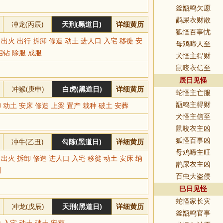
釜甑鸣欠愿
鹋屎衣财散
冲龙(丙辰)
天刑(黑道日)
详细黄历
狐怪百事忧
 出火 出行 拆卸 修造 动土 进人口 入宅 移徙 安
母鸡啼人至
启钻 除服 成服
犬怪主得财
鼠咬衣信至
辰日见怪
冲猴(庚申)
白虎(黑道日)
详细黄历
蛇怪主亡服
 动土 安床 修造 上梁 置产 栽种 破土 安葬
甑鸣主得财
犬怪主信至
鼠咬衣主凶
冲牛(乙丑)
勾陈(黑道日)
详细黄历
狐怪百事凶
母鸡啼主旺
 出火 拆卸 修造 进人口 入宅 移徙 动土 安床 纳
鹊屎衣主凶
稠
百虫大盗侵
巳日见怪
蛇怪家长灾
冲龙(戊辰)
天刑(黑道日)
详细黄历
釜甑鸣官事
 入宅 动土 破土 安葬