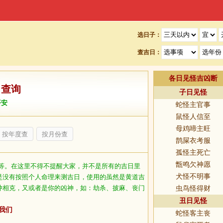
选日子：
查吉日：
各日见怪吉凶断
日查询
子日见怪
平安
蛇怪主官事
鼠怪人信至
母鸡啼主旺
按年度查
按月份查
鹊屎衣考服
孤怪主死亡
甑鸣欠神愿
等。在这里不得不提醒大家，并不是所有的吉日里
犬怪不明事
是没有按照个人命理来测吉日，使用的虽然是黄道吉
冲相克，又或者是你的凶神，如：劫杀、披麻、丧门
虫鸟怪得财
丑日见怪
我们
蛇怪客主丧