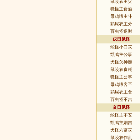
鼠咬衣主灾
狐怪主食酒
母鸡啼主斗
鹋屎衣主分
百虫怪退财
戌日见怪
蛇怪小口灾
甑鸣主公事
犬怪欠神愿
鼠咬衣食耗
狐怪主公事
母鸡啼客至
鹋屎衣主食
百虫怪不吉
亥日见怪
蛇怪主不安
甑鸣主姻吉
犬怪六畜灾
鼠咬衣作乱