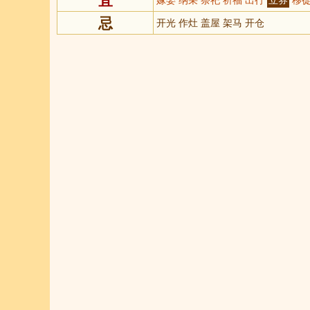
忌
开光 作灶 盖屋 架马 开仓