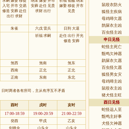
求嗣 嫁娶 移徙
纳采 嫁娶 开市
祈福 斋醮 纳采
鼠咬衣防火
入宅 开市 交易
安葬 赴任 见贵
嫁娶 移徙 开市
修造 安葬 赴任
求财 出行
见贵
狐怪主疾病
出行 求财
母鸡啼欠愿
鹊屎衣主凶
朱雀
六戊 雷兵
日刑 大退
百虫怪主凶
祈福 求嗣
赴任 出行 开光
申日见怪
修造 安葬
蛇怪主死亡
甑鸣欠神愿
鹋屎衣欠愿
煞西
煞南
煞东
百虫怪欠愿
西南
正北
正北
狐怪男女灾
正南
东南
东北
母鸡啼主凶
鼠咬衣主凶
，日时两者各有所司，主从有序互不矛盾
猪犬怪主旺
酉日见怪
酉时
戌时
亥时
蛇怪远人至
17:00-18:59
19:00-20:59
21:00-22:59
甑鸣主好事
癸酉
甲戌
乙亥
犬怪欠神愿
剑锋金
山头火
山头火