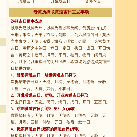
成服吉日
开生坟吉日
合寿木吉日
老黄历择取黄道吉日宜忌事项
选择吉日用事应该
以事为经以神为纬，以神为目以事为纲。黄历之中白虎，
天刑，朱雀，天牢，玄武，勾陈——为六黑道凶日；黄历
之中青龙，天德，玉堂，司命，明堂，金匮——为六黄道
吉日。黄历之中除日、危日、定日、执日、成日、开日为
吉；黄历之中建日、满日、平日、破日、收日、闭日为
凶。以下乃以事择日简明对照表，希望能为您选择黄道吉
日提供方便。
1、
嫁娶黄道吉日
，结婚黄道吉日择取
嫁娶结婚择日宜：天德、月德、天德合、月德合、天赦、
天愿、三合、天喜、六合、不将日。
2、
开业黄道吉日
、新张、开业黄道吉日择取
开业择日宜：天愿、民日、满日、成日、开日、五富日。
3、
求嗣黄道吉日
(祈求生男生女)择取
求嗣择日宜：天德、月德、天德合、月德合、天赦、天
愿、月恩、四相、时德、开日、益后、续世日。
4、
搬家黄道吉日
(搬家的黄道吉日)择取
移徙择日宜：天德、月德、天德合、月德合、天赦、天