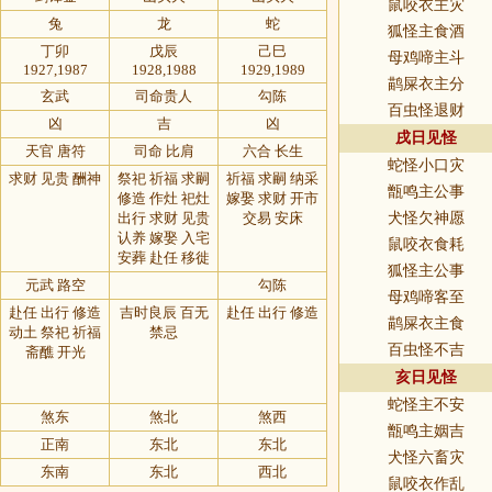
鼠咬衣主灾
兔
龙
蛇
狐怪主食酒
丁卯
戊辰
己巳
母鸡啼主斗
1927,1987
1928,1988
1929,1989
鹋屎衣主分
玄武
司命贵人
勾陈
百虫怪退财
凶
吉
凶
戌日见怪
天官 唐符
司命 比肩
六合 长生
蛇怪小口灾
求财 见贵 酬神
祭祀 祈福 求嗣
祈福 求嗣 纳采
甑鸣主公事
修造 作灶 祀灶
嫁娶 求财 开市
出行 求财 见贵
交易 安床
犬怪欠神愿
认养 嫁娶 入宅
鼠咬衣食耗
安葬 赴任 移徙
狐怪主公事
元武 路空
勾陈
母鸡啼客至
赴任 出行 修造
吉时良辰 百无
赴任 出行 修造
鹋屎衣主食
动土 祭祀 祈福
禁忌
百虫怪不吉
斋醮 开光
亥日见怪
蛇怪主不安
煞东
煞北
煞西
甑鸣主姻吉
正南
东北
东北
犬怪六畜灾
东南
东北
西北
鼠咬衣作乱