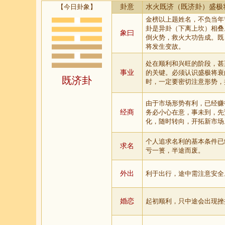
【今日卦象】
卦意
水火既济（既济卦）盛极
金榜以上题姓名，不负当年
卦是异卦（下离上坎）相叠
象曰
倒火势，救火大功告成。既
将发生变故。
处在顺利和兴旺的阶段，甚
事业
的关键。必须认识盛极将衰
既济卦
时，一定要密切注意形势，
由于市场形势有利，已经赚
经商
务必小心在意，事未到，先
化，随时转向，开拓新市场
个人追求名利的基本条件已
求名
亏一篑，半途而废。
外出
利于出行，途中需注意安全
婚恋
起初顺利，只中途会出现挫