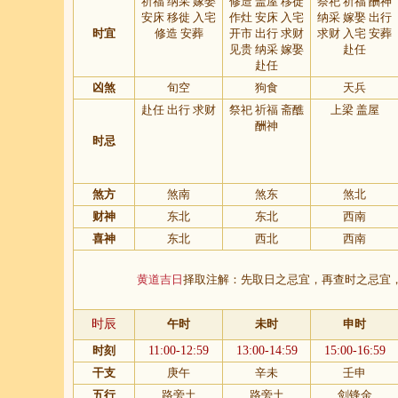
祈福 纳采 嫁娶
修造 盖屋 移徙
祭祀 祈福 酬神
安床 移徙 入宅
作灶 安床 入宅
纳采 嫁娶 出行
时宜
修造 安葬
开市 出行 求财
求财 入宅 安葬
见贵 纳采 嫁娶
赴任
赴任
凶煞
旬空
狗食
天兵
赴任 出行 求财
祭祀 祈福 斋醮
上梁 盖屋
酬神
时忌
煞方
煞南
煞东
煞北
财神
东北
东北
西南
喜神
东北
西北
西南
黄道吉日
择取注解：先取日之忌宜，再查时之忌宜
时辰
午时
未时
申时
时刻
11:00-12:59
13:00-14:59
15:00-16:59
干支
庚午
辛未
壬申
五行
路旁土
路旁土
剑锋金