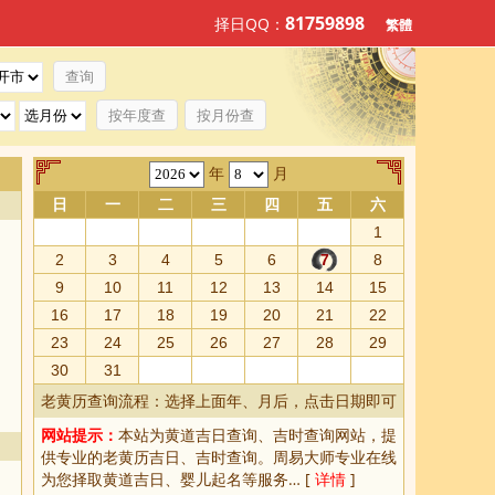
81759898
择日QQ：
繁體
按年度查
按月份查
年
月
日
一
二
三
四
五
六
1
2
3
4
5
6
7
8
9
10
11
12
13
14
15
16
17
18
19
20
21
22
23
24
25
26
27
28
29
30
31
老黄历查询流程：选择上面年、月后，点击日期即可
网站提示：
本站为
黄道吉日查询
、
吉时查询
网站，提
供专业的
老黄历吉日、吉时查询
。周易大师专业在线
为您择取
黄道吉日
、婴儿起名等服务… [
详情
]