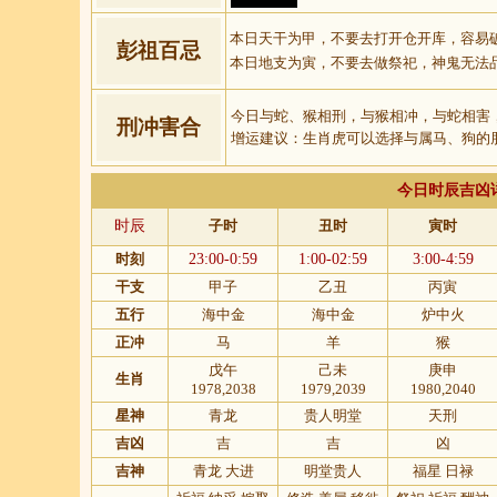
本日天干为甲，不要去打开仓开库，容易
彭祖百忌
本日地支为寅，不要去做祭祀，神鬼无法
今日与蛇、猴相刑，与猴相冲，与蛇相害
刑冲害合
增运建议：生肖虎可以选择与属马、狗的
今日时辰吉凶
时辰
子时
丑时
寅时
时刻
23:00-0:59
1:00-02:59
3:00-4:59
干支
甲子
乙丑
丙寅
五行
海中金
海中金
炉中火
正冲
马
羊
猴
戊午
己未
庚申
生肖
1978,2038
1979,2039
1980,2040
星神
青龙
贵人明堂
天刑
吉凶
吉
吉
凶
吉神
青龙 大进
明堂贵人
福星 日禄