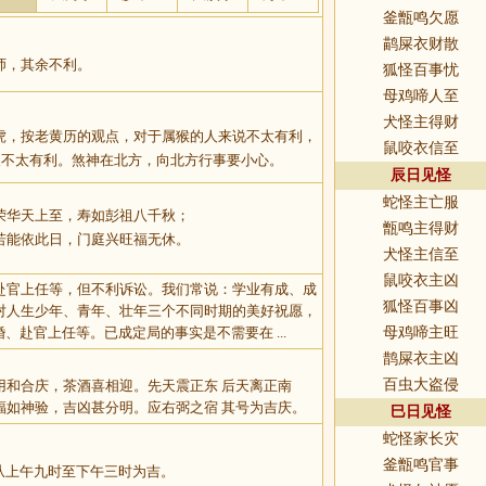
釜甑鸣欠愿
鹋屎衣财散
师，其余不利。
狐怪百事忧
母鸡啼人至
犬怪主得财
虎，按老黄历的观点，对于属猴的人来说不太有利，
鼠咬衣信至
人不太有利。煞神在北方，向北方行事要小心。
辰日见怪
蛇怪主亡服
荣华天上至，寿如彭祖八千秋；
甑鸣主得财
若能依此日，门庭兴旺福无休。
犬怪主信至
鼠咬衣主凶
赴官上任等，但不利诉讼。我们常说：学业有成、成
狐怪百事凶
对人生少年、青年、壮年三个不同时期的美好祝愿，
、赴官上任等。已成定局的事实是不需要在 ...
母鸡啼主旺
鹊屎衣主凶
百虫大盗侵
用和合庆，茶酒喜相迎。先天震正东 后天离正南
福如神验，吉凶甚分明。应右弼之宿 其号为吉庆。
巳日见怪
蛇怪家长灾
釜甑鸣官事
从上午九时至下午三时为吉。