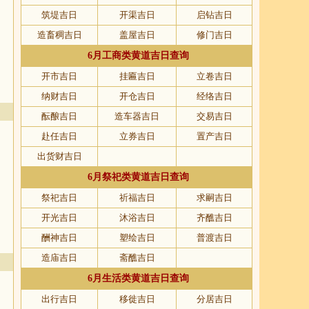
筑堤吉日
开渠吉日
启钻吉日
造畜稠吉日
盖屋吉日
修门吉日
6月工商类黄道吉日查询
开市吉日
挂匾吉日
立卷吉日
纳财吉日
开仓吉日
经络吉日
酝酿吉日
造车器吉日
交易吉日
赴任吉日
立券吉日
置产吉日
出货财吉日
6月祭祀类黄道吉日查询
祭祀吉日
祈福吉日
求嗣吉日
开光吉日
沐浴吉日
齐醮吉日
酬神吉日
塑绘吉日
普渡吉日
造庙吉日
斋醮吉日
6月生活类黄道吉日查询
出行吉日
移徙吉日
分居吉日