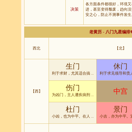
各方面条件都很好，环境又
决策
进，甚至变得颓废，趋向没
安之心，防止不测事件发生
老黄历 - 八门九星编
西北
【北】
生门
休门
利于求财，尤其适合搞 ...
利于求见领导和贵人、
伤门
中宫
【西】
为凶门，主人遭疾病刑 ...
杜门
景门
小凶，也为中平。在人 ...
小吉，亦为中平。宜于