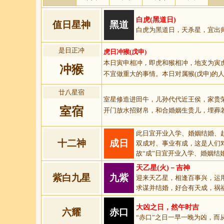
白虎(黑道日)
值日星神
黑道
白虎为黑道日，天杀星，宜出
是日正冲
虎日冲猴(戊申)
本日寅申相冲，即虎和猴相冲，地支为寅
冲猴
不宜做重大的事情。本日对属猴(戊申)的
廿八星宿
室星修造进田牛，儿孙代代近王侯，家贵
室宿
开门放水招财帛，和合婚姻生贵儿，埋葬
此日宜开业入学、婚姻结婚、
十二神
成日
双成对、事业有成，这是人们
故“成”日宜开业入学、婚姻结婚
天乙星(火)－吉神
紫白九星
九紫
迎来天乙星，相逢百事兴，运
求谋并结婚，好合有天成，祸
大凶之日，然午时吉
六耀
赤口
“赤口”之日一早一晚为凶，而