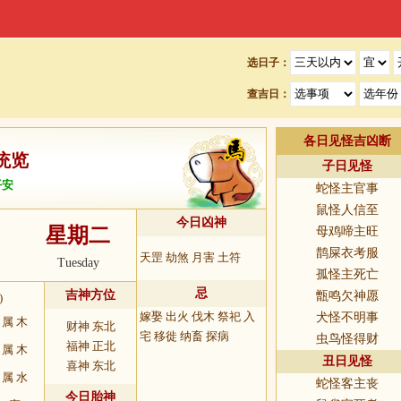
选日子：
查吉日：
各日见怪吉凶断
统览
子日见怪
平安
蛇怪主官事
鼠怪人信至
今日凶神
星期二
母鸡啼主旺
鹊屎衣考服
天罡 劫煞 月害 土符
Tuesday
孤怪主死亡
忌
吉神方位
甑鸣欠神愿
)
嫁娶 出火 伐木 祭祀 入
犬怪不明事
属 木
财神 东北
宅 移徙 纳畜 探病
虫鸟怪得财
福神 正北
属 木
丑日见怪
喜神 东北
属 水
蛇怪客主丧
今日胎神