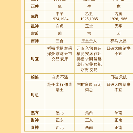
正冲
鼠
牛
虎
甲子
乙丑
丙寅
生肖
1924,1984
1925,1985
1926,1986
星神
白虎
玉堂
天牢
吉凶
凶
吉
凶
吉神
三合
玉堂贵人
驿马 文昌
祈福 求嗣 纳采
开市 入宅 修造
日破大凶 诸事
嫁娶 求财 开市
移徙 安床 作灶
不宜
时宜
交易 安床
祈福 求嗣 嫁娶
出行 安葬 祭祀
求财 交易
凶煞
白虎 不遇
日破 天贼
赴任 出行 修造
吉时良辰 百无
日破大凶 诸事
动土
禁忌
不宜
时忌
煞方
煞北
煞西
煞南
财神
正东
正东
正南
喜神
西北
西南
正南