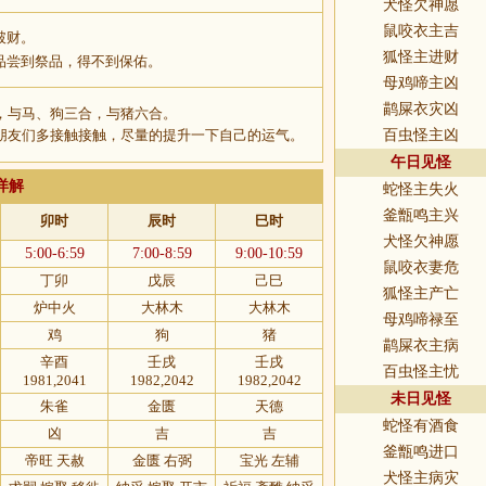
犬怪欠神愿
鼠咬衣主吉
破财。
狐怪主进财
品尝到祭品，得不到保佑。
母鸡啼主凶
鹋屎衣灾凶
，与马、狗三合，与猪六合。
朋友们多接触接触，尽量的提升一下自己的运气。
百虫怪主凶
午日见怪
详解
蛇怪主失火
釜甑鸣主兴
卯时
辰时
巳时
犬怪欠神愿
5:00-6:59
7:00-8:59
9:00-10:59
鼠咬衣妻危
丁卯
戊辰
己巳
狐怪主产亡
炉中火
大林木
大林木
母鸡啼禄至
鸡
狗
猪
鹋屎衣主病
辛酉
壬戌
壬戌
百虫怪主忧
1981,2041
1982,2042
1982,2042
未日见怪
朱雀
金匮
天德
蛇怪有酒食
凶
吉
吉
釜甑鸣进口
帝旺 天赦
金匮 右弼
宝光 左辅
犬怪主病灾