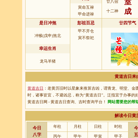
室
廿八宿
寅命互禄
成
十二神
甲命进禄
是日冲煞
彭祖百忌
廿四节气
甲不开仓
冲猴(戊申)煞北
寅不祭祀
幸运生肖
龙马羊猪
黄道吉日来
黄道吉日
：老黄历旧时以星象来推算吉凶，谓青龙、明堂、金
时，诸事皆宜，不避凶忌，称为“
黄道吉日
”。泛指宜于办事的
黄道吉日网 - 黄道吉日查询、吉时查询平台！
网站需要您的帮
解读今日黄
年柱
月柱
日柱
时柱
今日
八字
丙午
甲午
甲寅
甲子