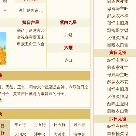
宿
鼠雀家死孝
母鸡啼主旺
占门炉外东北
日
鹋屎衣不祥
择日吉星
紫白九星
孤怪主旧愿
辛己丁命财官印
甑鸣退大财
九紫
命禄在寅贵丑未
犬怪欠神愿
申辰丑命三六合
鼠咬衣口舌
六耀
寅日见怪
赤口
蛇怪主客丧
鼠雀家死亡
母鸡啼主旺
由
鹊屎衣不安
匮、天德、玉堂、司命六个星宿是吉神，六辰值日之
狐怪主旧愿
好日子。黄道吉日就是万事皆宜的日子。
犬怪欠神愿
助
甑鸣主退财
鼠咬衣口舌
历
卯日见怪
年五行
月五行
日五行
时五行
今日
蛇怪有疾病
五行
鼠雀怪欠愿
天河水
沙中金
大溪水
海中金