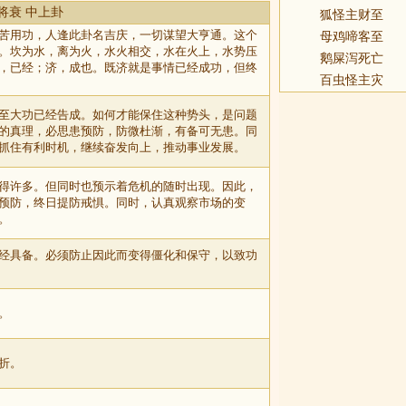
将衰 中上卦
狐怪主财至
苦用功，人逢此卦名吉庆，一切谋望大亨通。这个
母鸡啼客至
。坎为水，离为火，水火相交，水在火上，水势压
鹅屎泻死亡
，已经；济，成也。既济就是事情已经成功，但终
百虫怪主灾
至大功已经告成。如何才能保住这种势头，是问题
的真理，必思患预防，防微杜渐，有备可无患。同
抓住有利时机，继续奋发向上，推动事业发展。
得许多。但同时也预示着危机的随时出现。因此，
预防，终日提防戒惧。同时，认真观察市场的变
。
经具备。必须防止因此而变得僵化和保守，以致功
。
折。