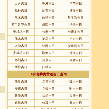
出火吉日
理发吉日
习艺吉日
栽种吉日
纳畜吉日
捕捉吉日
放水吉日
畋猎吉日
教牛马吉日
整手足甲吉日
求医吉日
治病吉日
安机械吉日
牧养吉日
会亲友吉日
伐木吉日
架马吉日
扫舍吉日
入学吉日
结网吉日
安碓磑吉日
安碓硙吉日
取渔吉日
针灸吉日
雕刻吉日
割蜜吉日
雇庸吉日
断蚁吉日
归岫吉日
6月丧葬类黄道吉日查询
修坟吉日
启攒吉日
破土吉日
安葬吉日
立碑吉日
谢土吉日
除服吉日
移柩吉日
入殓吉日
解除吉日
修墓吉日
塞穴吉日