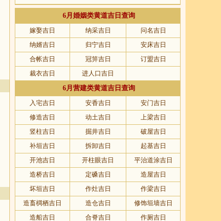
6月婚姻类黄道吉日查询
嫁娶吉日
纳采吉日
问名吉日
纳婿吉日
归宁吉日
安床吉日
合帐吉日
冠笄吉日
订盟吉日
裁衣吉日
进人口吉日
6月营建类黄道吉日查询
入宅吉日
安香吉日
安门吉日
修造吉日
动土吉日
上梁吉日
竖柱吉日
掘井吉日
破屋吉日
补垣吉日
拆卸吉日
起基吉日
开池吉日
开柱眼吉日
平治道涂吉日
造桥吉日
定磉吉日
造屋吉日
坏垣吉日
作灶吉日
作梁吉日
造畜椆栖吉日
造仓吉日
修饰垣墙吉日
造船吉日
合脊吉日
作厕吉日