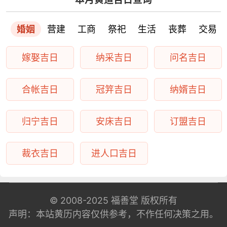
婚姻
营建
工商
祭祀
生活
丧葬
交易
嫁娶吉日
纳采吉日
问名吉日
合帐吉日
冠笄吉日
纳婿吉日
归宁吉日
安床吉日
订盟吉日
裁衣吉日
进人口吉日
© 2008-2025
福善堂
版权所有
声明：本站黄历内容仅供参考，不作任何决策之用。