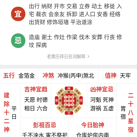
出行 纳财 开市 交易 立券 动土 移徙 入
宜
宅 裁衣 会亲友 拆卸 进人口 安香 经络
出货财 修饰垣墙 平治道涂
造庙 谢土 作灶 作梁 伐木 安葬 行丧 修
忌
坟 探病
老黄历择日名词解释
五行
冲煞
值神
金箔金
冲猴(丙申)煞北
天牢
吉神宜趋
凶神宜忌
建
二
天愿 时德
河魁 死神
除
十
相日 六合
游祸 五虚
平
胃
十
八
日
宿
二
星
彭祖百忌
今日胎神
神
宿
壬不泱水 寅不祭祀
仓库炉房内南