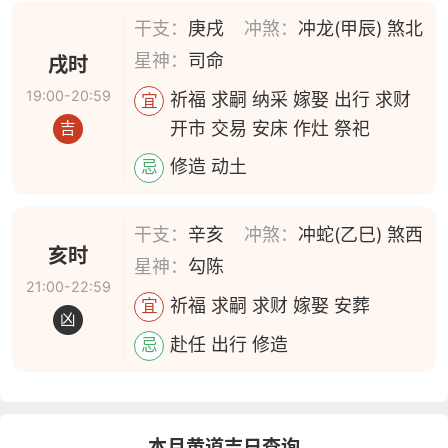
干支：
庚戌
冲煞：
冲龙(甲辰) 煞北
星神：
司命
戌时
19:00-20:59
祈福 求嗣 纳采 嫁娶 出行 求财
宜
开市 交易 安床 作灶 祭祀
吉
修造 动土
忌
干支：
辛亥
冲煞：
冲蛇(乙巳) 煞西
亥时
星神：
勾陈
21:00-22:59
祈福 求嗣 求财 嫁娶 安葬
宜
凶
赴任 出行 修造
忌
本月黄道吉日查询