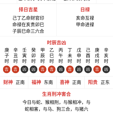
择日吉星
日禄
己丁乙命财官印
亥命互禄
命禄在亥贵卯巳
甲命进禄
子辰巳命三六合
时辰吉凶
庚
辛
壬
癸
甲
乙
丙
丁
戊
己
庚
辛
子
丑
寅
卯
辰
巳
午
未
申
酉
戌
亥
时
时
时
时
时
时
时
时
时
时
时
时
吉
吉
凶
凶
吉
吉
凶
吉
凶
凶
吉
凶
财神
福神
喜神
阳贵
正南
东南
正南
正东
生肖刑冲害合
今日与蛇、猴相刑，与猴相冲，与
蛇相害，与马、狗三合，与猪六