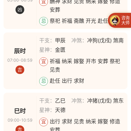
酬神 求财 见贵 纳采 嫁娶 修造
宜
安葬
凶
咨询
祭祀 祈福 斋醮 开光 赴任 出行
忌
大师
干支：
甲辰
冲煞：
冲狗(戊戌) 煞南
星神：
金匮
辰时
07:00-08:59
祈福 纳采 嫁娶 开市 安葬 祭祀
宜
见贵
吉
赴任 出行 求财
忌
干支：
乙巳
冲煞：
冲猪(戊戌) 煞东
星神：
天德
巳时
09:00-10:59
出行 求财 见贵 纳采 嫁娶 修造
宜
安葬
吉