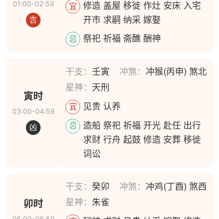
01:00-02:59
修造 盖屋 移徙 作灶 安床 入宅
宜
开市 求嗣 纳采 嫁娶
吉
祭祀 祈福 斋醮 酬神
忌
干支：
壬寅
冲煞：
冲猴(丙申) 煞北
星神：
天刑
寅时
见贵 认养
宜
03:00-04:59
造船 祭祀 祈福 开光 赴任 出行
忌
凶
求财 行舟 起鼓 修造 安葬 移徙
词讼
干支：
癸卯
冲煞：
冲鸡(丁酉) 煞西
星神：
朱雀
卯时
05:00-06:59