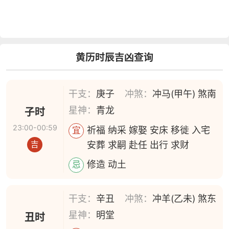
黄历时辰吉凶查询
干支：
庚子
冲煞：
冲马(甲午) 煞南
星神：
青龙
子时
23:00-00:59
祈福 纳采 嫁娶 安床 移徙 入宅
宜
安葬 求嗣 赴任 出行 求财
吉
修造 动土
忌
干支：
辛丑
冲煞：
冲羊(乙未) 煞东
星神：
明堂
丑时