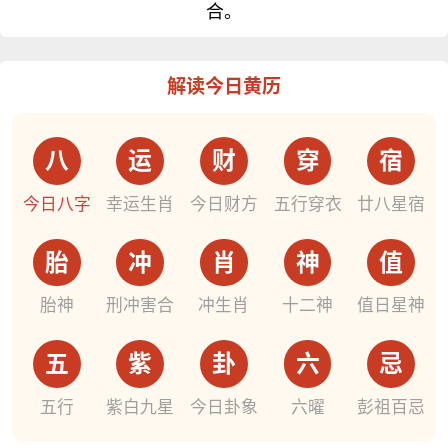
合。
解读今日黄历
八
运
财
穿
宿
今日八字
幸运生肖
今日财方
五行穿衣
廿八星宿
胎
冲
肖
神
值
胎神
刑冲害合
冲生肖
十二神
值日星神
五
紫
卦
六
忌
五行
紫白九星
今日卦象
六曜
彭祖百忌