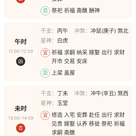
祭祀 祈福 斋醮 酬神
忌
干支：
丙午
冲煞：
冲鼠(庚子) 煞北
星神：
白虎
午时
11:00-12:59
祈福 求嗣 纳采 嫁娶 出行 求财
宜
开市 交易 安床
凶
上梁 盖屋
忌
干支：
丁未
冲煞：
冲牛(辛丑) 煞西
星神：
玉堂
未时
修造 入宅 安葬 赴任 出行 求财
宜
13:00-14:59
见贵 嫁娶 认养 移徙 祭祀 祈福
吉
求嗣 斋醮