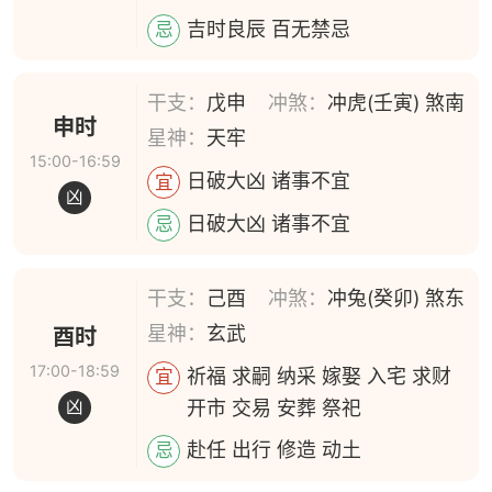
吉时良辰 百无禁忌
忌
干支：
戊申
冲煞：
冲虎(壬寅) 煞南
申时
星神：
天牢
15:00-16:59
日破大凶 诸事不宜
宜
凶
日破大凶 诸事不宜
忌
干支：
己酉
冲煞：
冲兔(癸卯) 煞东
星神：
玄武
酉时
17:00-18:59
祈福 求嗣 纳采 嫁娶 入宅 求财
宜
开市 交易 安葬 祭祀
凶
赴任 出行 修造 动土
忌