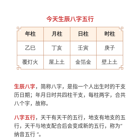
今天生辰八字五行
年柱
月柱
日柱
时柱
乙巳
丁亥
壬寅
庚子
覆灯火
屋上土
金箔金
壁上土
生辰八字
，简称八字，是指一个人出生时的干支
历日期；年月日时共四柱干支，每柱两字，合共
八个字，故称。
八字五行
，天干有天干的五行，地支有地支的五
行，天干与地支配合后会变成新的五行，称为“
纳音五行 ”。