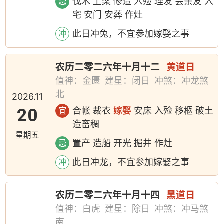
伐木 上梁 修造 入殓 理发 会亲友 入
忌
宅 安门 安葬 作灶
此日冲兔，不宜参加嫁娶之事
冲
农历二零二六年十月十二
黄道日
值神：金匮
建星：闭日
冲煞：冲龙煞
北
2026.11
20
合帐 裁衣
嫁娶
安床 入殓 移柩 破土
宜
造畜稠
星期五
置产 造船 开光 掘井 作灶
忌
此日冲龙，不宜参加嫁娶之事
冲
农历二零二六年十月十四
黑道日
值神：白虎
建星：除日
冲煞：冲马煞
南