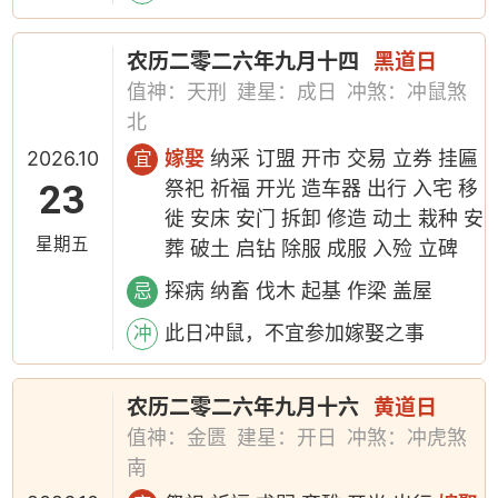
农历二零二六年九月十四
黑道日
值神：天刑
建星：成日
冲煞：冲鼠煞
北
2026.10
嫁娶
纳采 订盟 开市 交易 立券 挂匾
宜
23
祭祀 祈福 开光 造车器 出行 入宅 移
徙 安床 安门 拆卸 修造 动土 栽种 安
星期五
葬 破土 启钻 除服 成服 入殓 立碑
探病 纳畜 伐木 起基 作梁 盖屋
忌
此日冲鼠，不宜参加嫁娶之事
冲
农历二零二六年九月十六
黄道日
值神：金匮
建星：开日
冲煞：冲虎煞
南