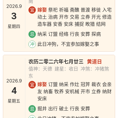
南
2026.9
嫁娶
祭祀 祈福 斋醮 普渡 移徙 入宅
宜
3
动土 治病 开市 交易 立券 开光 修造
造车器 安香 安床 捕捉 畋猎 结网
星期四
纳采 订盟 经络 行丧 安葬 探病
忌
此日冲狗，不宜参加嫁娶之事
冲
农历二零二六年七月廿三
黄道日
值神：天德
建星：收日
冲煞：冲猪煞
东
2026.9
嫁娶
订盟 纳采 作灶 冠笄 裁衣 会亲
宜
4
友 纳畜 牧养 安机械 开市 立券 纳财
安床
星期五
掘井 出行 破土 行丧 安葬
忌