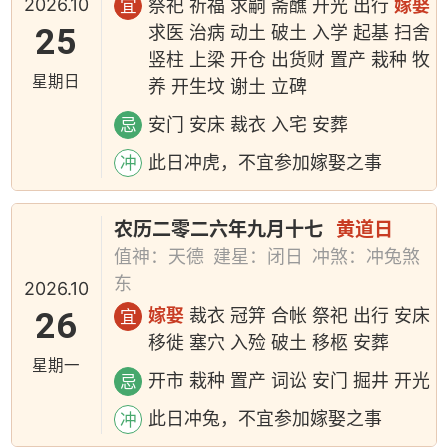
2026.10
祭祀 祈福 求嗣 斋醮 开光 出行
嫁娶
宜
25
求医 治病 动土 破土 入学 起基 扫舍
竖柱 上梁 开仓 出货财 置产 栽种 牧
星期日
养 开生坟 谢土 立碑
安门 安床 裁衣 入宅 安葬
忌
此日冲虎，不宜参加嫁娶之事
冲
农历二零二六年九月十七
黄道日
值神：天德
建星：闭日
冲煞：冲兔煞
东
2026.10
26
嫁娶
裁衣 冠笄 合帐 祭祀 出行 安床
宜
移徙 塞穴 入殓 破土 移柩 安葬
星期一
开市 栽种 置产 词讼 安门 掘井 开光
忌
此日冲兔，不宜参加嫁娶之事
冲