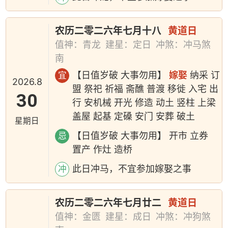
农历二零二六年七月十八
黄道日
值神：青龙
建星：定日
冲煞：冲马煞
南
【日值岁破 大事勿用】
嫁娶
纳采 订
宜
2026.8
盟 祭祀 祈福 斋醮 普渡 移徙 入宅 出
30
行 安机械 开光 修造 动土 竖柱 上梁
盖屋 起基 定磉 安门 安葬 破土
星期日
【日值岁破 大事勿用】 开市 立券
忌
置产 作灶 造桥
此日冲马，不宜参加嫁娶之事
冲
农历二零二六年七月廿二
黄道日
值神：金匮
建星：成日
冲煞：冲狗煞