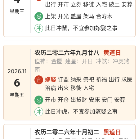
出行 开市 立券 移徙 入宅 破土 安葬
星期三
上梁 开光 盖屋 架马 合寿木
忌
此日冲鼠，不宜参加嫁娶之事
冲
农历二零二六年九月廿八
黄道日
值神：金匮
建星：开日
冲煞：冲虎煞
南
2026.11
6
嫁娶
订盟 纳采 祭祀 祈福 出行 求医
宜
治病 出火 移徙 入宅
星期五
开市 开仓 出货财 安床 安门 安葬
忌
此日冲虎，不宜参加嫁娶之事
冲
农历二零二六年十月初二
黑道日