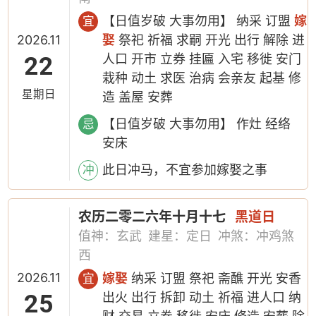
【日值岁破 大事勿用】 纳采 订盟
嫁
宜
2026.11
娶
祭祀 祈福 求嗣 开光 出行 解除 进
22
人口 开市 立券 挂匾 入宅 移徙 安门
栽种 动土 求医 治病 会亲友 起基 修
星期日
造 盖屋 安葬
【日值岁破 大事勿用】 作灶 经络
忌
安床
此日冲马，不宜参加嫁娶之事
冲
农历二零二六年十月十七
黑道日
值神：玄武
建星：定日
冲煞：冲鸡煞
西
2026.11
嫁娶
纳采 订盟 祭祀 斋醮 开光 安香
宜
25
出火 出行 拆卸 动土 祈福 进人口 纳