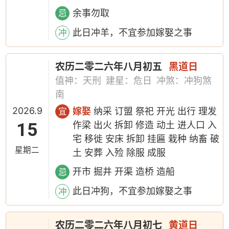
余事勿取
忌
此日冲羊，不宜参加嫁娶之事
冲
农历二零二六年八月初五
黑道日
值神：天刑
建星：危日
冲煞：冲狗煞
南
2026.9
嫁娶
纳采 订盟 祭祀 开光 出行 理发
宜
15
作梁 出火 拆卸 修造 动土 进人口 入
宅 移徙 安床 拆卸 挂匾 栽种 纳畜 破
星期二
土 安葬 入殓 除服 成服
开市 掘井 开渠 造桥 造船
忌
此日冲狗，不宜参加嫁娶之事
冲
农历二零二六年八月初七
黄道日