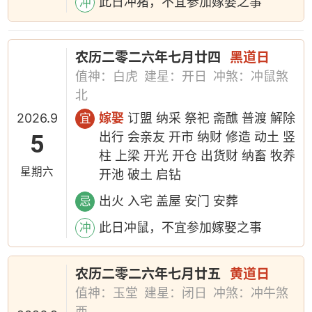
此日冲猪，不宜参加嫁娶之事
冲
农历二零二六年七月廿四
黑道日
值神：白虎
建星：开日
冲煞：冲鼠煞
北
2026.9
嫁娶
订盟 纳采 祭祀 斋醮 普渡 解除
宜
5
出行 会亲友 开市 纳财 修造 动土 竖
柱 上梁 开光 开仓 出货财 纳畜 牧养
星期六
开池 破土 启钻
出火 入宅 盖屋 安门 安葬
忌
此日冲鼠，不宜参加嫁娶之事
冲
农历二零二六年七月廿五
黄道日
值神：玉堂
建星：闭日
冲煞：冲牛煞
西