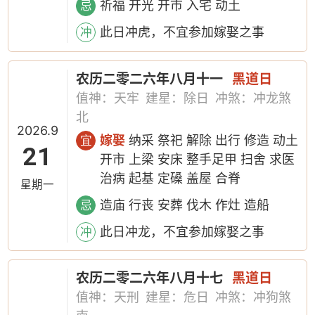
祈福 开光 开市 入宅 动土
忌
此日冲虎，不宜参加嫁娶之事
冲
农历二零二六年八月十一
黑道日
值神：天牢
建星：除日
冲煞：冲龙煞
北
2026.9
嫁娶
纳采 祭祀 解除 出行 修造 动土
宜
21
开市 上梁 安床 整手足甲 扫舍 求医
治病 起基 定磉 盖屋 合脊
星期一
造庙 行丧 安葬 伐木 作灶 造船
忌
此日冲龙，不宜参加嫁娶之事
冲
农历二零二六年八月十七
黑道日
值神：天刑
建星：危日
冲煞：冲狗煞