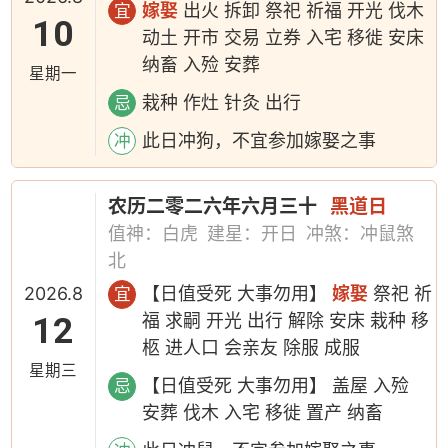
嫁娶
出火 拆卸 祭祀 祈福 开光 伐木
宜
10
动土 开市 交易 立券 入宅 移徙 安床
纳畜 入殓 安葬
星期一
栽种 作灶 针灸 出行
忌
此日冲狗，不宜参加嫁娶之事
冲
农历二零二六年六月三十
黑道日
值神：白虎
建星：开日
冲煞：冲鼠煞
北
2026.8
【日值受死 大事勿用】
嫁娶
祭祀 祈
宜
12
福 求嗣 开光 出行 解除 安床 栽种 移
柩 进人口 会亲友 除服 成服
星期三
【日值受死 大事勿用】 盖屋 入殓
忌
安葬 伐木 入宅 移徙 置产 纳畜