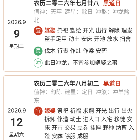
农历二零二六年七月廿八
黑道日
值神：天牢
建星：除日
冲煞：冲龙煞
北
2026.9
9
嫁娶
祭祀 塑绘 开光 出行 解除 理发
宜
整手足甲 动土 安床 开池 放水 扫舍
星期三
伐木 行丧 作灶 作梁 安葬
忌
此日冲龙，不宜参加嫁娶之事
冲
农历二零二六年八月初二
黑道日
值神：勾陈
建星：定日
冲煞：冲羊煞
东
2026.9
嫁娶
祭祀 祈福 求嗣 开光 出行 出火
宜
12
拆卸 修造 动土 进人口 入宅 移徙 安
床 开市 交易 立券 挂匾 栽种 纳畜 入
星期六
殓 安葬 除服 成服