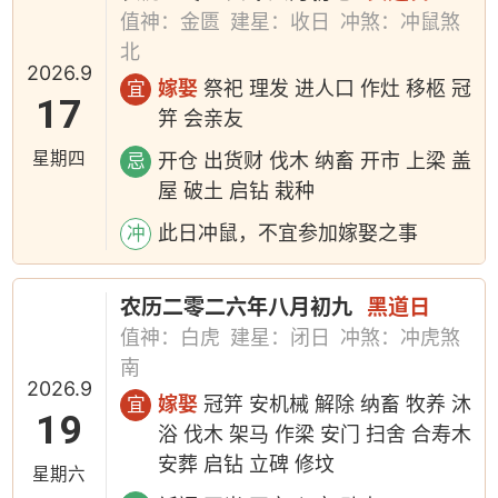
值神：金匮
建星：收日
冲煞：冲鼠煞
北
2026.9
嫁娶
祭祀 理发 进人口 作灶 移柩 冠
宜
17
笄 会亲友
星期四
开仓 出货财 伐木 纳畜 开市 上梁 盖
忌
屋 破土 启钻 栽种
此日冲鼠，不宜参加嫁娶之事
冲
农历二零二六年八月初九
黑道日
值神：白虎
建星：闭日
冲煞：冲虎煞
南
2026.9
嫁娶
冠笄 安机械 解除 纳畜 牧养 沐
宜
19
浴 伐木 架马 作梁 安门 扫舍 合寿木
安葬 启钻 立碑 修坟
星期六