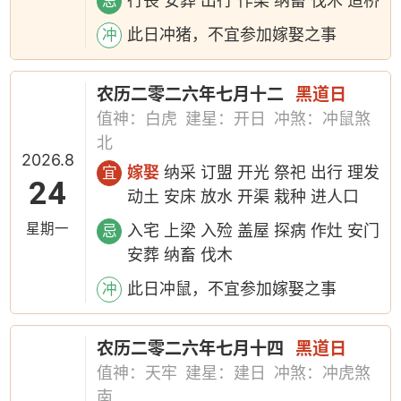
行丧 安葬 出行 作梁 纳畜 伐木 造桥
忌
此日冲猪，不宜参加嫁娶之事
冲
农历二零二六年七月十二
黑道日
值神：白虎
建星：开日
冲煞：冲鼠煞
北
2026.8
嫁娶
纳采 订盟 开光 祭祀 出行 理发
宜
24
动土 安床 放水 开渠 栽种 进人口
星期一
入宅 上梁 入殓 盖屋 探病 作灶 安门
忌
安葬 纳畜 伐木
此日冲鼠，不宜参加嫁娶之事
冲
农历二零二六年七月十四
黑道日
值神：天牢
建星：建日
冲煞：冲虎煞
南