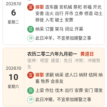
2026.10
嫁娶
造车器 安机械 祭祀 祈福 开光
宜
6
安香 出火 出行 开市 立券 修造 动土
移徙 入宅 破土 安葬
星期二
纳采 订盟 架马 词讼 开渠
忌
此日冲羊，不宜参加嫁娶之事
冲
农历二零二六年九月初一
黄道日
值神：明堂
建星：危日
冲煞：冲猪煞
东
2026.10
10
嫁娶
求嗣 纳采 进人口 纳财 结网 纳
宜
畜 牧养 会亲友
星期六
上梁 作灶 伐木 出行 安葬 安门 理发
忌
此日冲猪，不宜参加嫁娶之事
冲