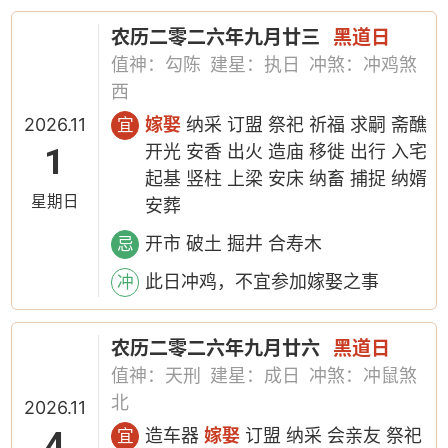
农历二零二六年九月廿三
黑道日
值神：勾陈
建星：执日
冲煞：冲鸡煞
西
2026.11
嫁娶
纳采 订盟 祭祀 祈福 求嗣 斋醮
宜
1
开光 安香 出火 造庙 移徙 出行 入宅
起基 竖柱 上梁 安床 纳畜 捕捉 纳婿
星期日
安葬
开市 破土 掘井 合寿木
忌
此日冲鸡，不宜参加嫁娶之事
冲
农历二零二六年九月廿六
黑道日
值神：天刑
建星：成日
冲煞：冲鼠煞
北
2026.11
4
造车器
嫁娶
订盟 纳采 会亲友 祭祀
宜