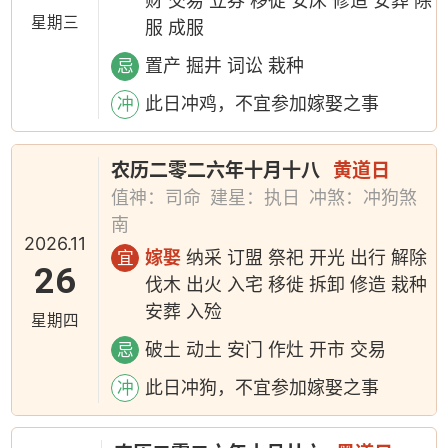
财 交易 立券 移徙 安床 修造 安葬 除
星期三
服 成服
置产 掘井 词讼 栽种
忌
此日冲鸡，不宜参加嫁娶之事
冲
农历二零二六年十月十八
黄道日
值神：司命
建星：执日
冲煞：冲狗煞
南
2026.11
嫁娶
纳采 订盟 祭祀 开光 出行 解除
宜
26
伐木 出火 入宅 移徙 拆卸 修造 栽种
安葬 入殓
星期四
破土 动土 安门 作灶 开市 交易
忌
此日冲狗，不宜参加嫁娶之事
冲