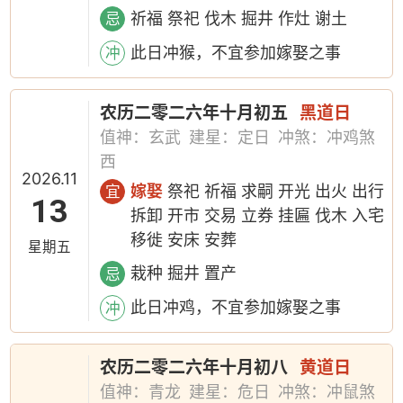
祈福 祭祀 伐木 掘井 作灶 谢土
忌
此日冲猴，不宜参加嫁娶之事
冲
农历二零二六年十月初五
黑道日
值神：玄武
建星：定日
冲煞：冲鸡煞
西
2026.11
嫁娶
祭祀 祈福 求嗣 开光 出火 出行
宜
13
拆卸 开市 交易 立券 挂匾 伐木 入宅
移徙 安床 安葬
星期五
栽种 掘井 置产
忌
此日冲鸡，不宜参加嫁娶之事
冲
农历二零二六年十月初八
黄道日
值神：青龙
建星：危日
冲煞：冲鼠煞