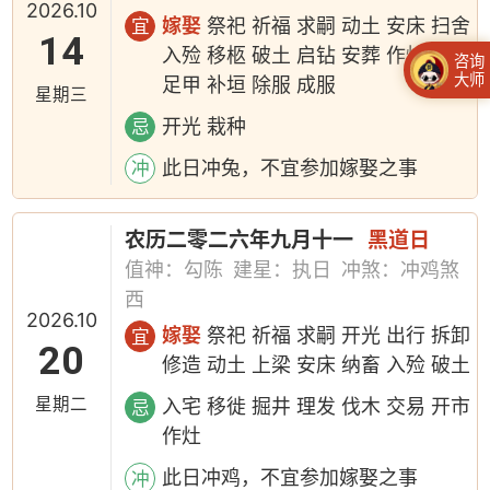
2026.10
嫁娶
祭祀 祈福 求嗣 动土 安床 扫舍
宜
14
入殓 移柩 破土 启钻 安葬 作灶 整手
咨询
大师
足甲 补垣 除服 成服
星期三
开光 栽种
忌
此日冲兔，不宜参加嫁娶之事
冲
农历二零二六年九月十一
黑道日
值神：勾陈
建星：执日
冲煞：冲鸡煞
西
2026.10
嫁娶
祭祀 祈福 求嗣 开光 出行 拆卸
宜
20
修造 动土 上梁 安床 纳畜 入殓 破土
星期二
入宅 移徙 掘井 理发 伐木 交易 开市
忌
作灶
此日冲鸡，不宜参加嫁娶之事
冲