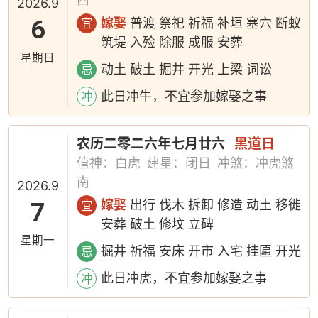
2026.9
6
嫁娶
普渡 祭祀 祈福 补垣 塞穴 断蚁
宜
筑堤 入殓 除服 成服 安葬
星期日
动土 破土 掘井 开光 上梁 词讼
忌
此日冲牛，不宜参加嫁娶之事
冲
农历二零二六年七月廿六
黑道日
值神：白虎
建星：闭日
冲煞：冲虎煞
南
2026.9
7
嫁娶
出行 伐木 拆卸 修造 动土 移徙
宜
安葬 破土 修坟 立碑
星期一
掘井 祈福 安床 开市 入宅 挂匾 开光
忌
此日冲虎，不宜参加嫁娶之事
冲