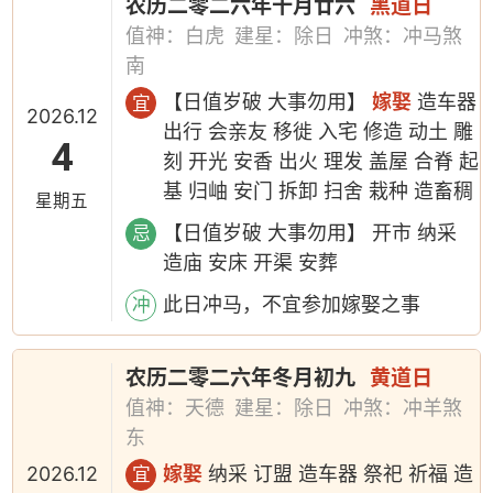
农历二零二六年十月廿六
黑道日
值神：白虎
建星：除日
冲煞：冲马煞
南
【日值岁破 大事勿用】
嫁娶
造车器
宜
2026.12
出行 会亲友 移徙 入宅 修造 动土 雕
4
刻 开光 安香 出火 理发 盖屋 合脊 起
基 归岫 安门 拆卸 扫舍 栽种 造畜稠
星期五
【日值岁破 大事勿用】 开市 纳采
忌
造庙 安床 开渠 安葬
此日冲马，不宜参加嫁娶之事
冲
农历二零二六年冬月初九
黄道日
值神：天德
建星：除日
冲煞：冲羊煞
东
2026.12
嫁娶
纳采 订盟 造车器 祭祀 祈福 造
宜