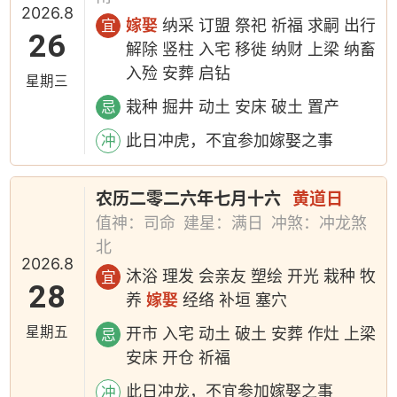
2026.8
嫁娶
纳采 订盟 祭祀 祈福 求嗣 出行
宜
26
解除 竖柱 入宅 移徙 纳财 上梁 纳畜
入殓 安葬 启钻
星期三
栽种 掘井 动土 安床 破土 置产
忌
此日冲虎，不宜参加嫁娶之事
冲
农历二零二六年七月十六
黄道日
值神：司命
建星：满日
冲煞：冲龙煞
北
2026.8
沐浴 理发 会亲友 塑绘 开光 栽种 牧
宜
28
养
嫁娶
经络 补垣 塞穴
星期五
开市 入宅 动土 破土 安葬 作灶 上梁
忌
安床 开仓 祈福
此日冲龙，不宜参加嫁娶之事
冲