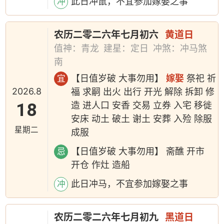
此日冲鼠，不宜参加嫁娶之事
冲
农历二零二六年七月初六
黄道日
值神：青龙
建星：定日
冲煞：冲马煞
南
【日值岁破 大事勿用】
嫁娶
祭祀 祈
宜
2026.8
福 求嗣 出火 出行 开光 解除 拆卸 修
18
造 进人口 安香 交易 立券 入宅 移徙
安床 动土 破土 谢土 安葬 入殓 除服
星期二
成服
【日值岁破 大事勿用】 斋醮 开市
忌
开仓 作灶 造船
此日冲马，不宜参加嫁娶之事
冲
农历二零二六年七月初九
黑道日