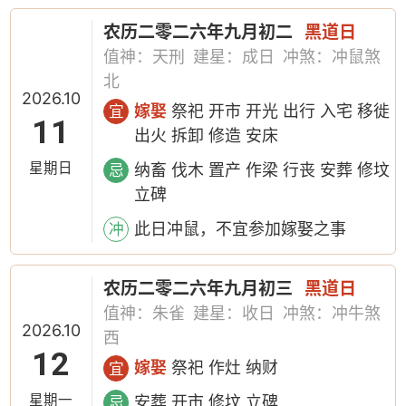
农历二零二六年九月初二
黑道日
值神：天刑
建星：成日
冲煞：冲鼠煞
北
2026.10
嫁娶
祭祀 开市 开光 出行 入宅 移徙
宜
11
出火 拆卸 修造 安床
星期日
纳畜 伐木 置产 作梁 行丧 安葬 修坟
忌
立碑
此日冲鼠，不宜参加嫁娶之事
冲
农历二零二六年九月初三
黑道日
值神：朱雀
建星：收日
冲煞：冲牛煞
2026.10
西
12
嫁娶
祭祀 作灶 纳财
宜
星期一
安葬 开市 修坟 立碑
忌