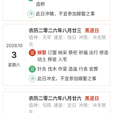
造桥
此日冲猪，不宜参加嫁娶之事
冲
农历二零二六年八月廿三
黑道日
值神：天牢
建星：除日
冲煞：冲龙煞
北
2026.10
3
嫁娶
订盟 纳采 祭祀 祈福 出行 修造
宜
动土 移徙 入宅
星期六
针灸 伐木 作梁 造庙 行丧 安葬
忌
此日冲龙，不宜参加嫁娶之事
冲
农历二零二六年八月廿六
黑道日
值神：勾陈
建星：定日
冲煞：冲羊煞
东