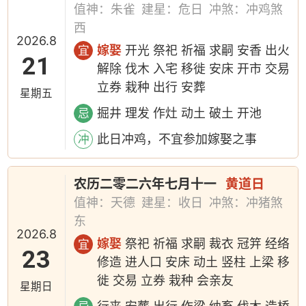
值神：朱雀
建星：危日
冲煞：冲鸡煞
西
2026.8
嫁娶
开光 祭祀 祈福 求嗣 安香 出火
宜
21
解除 伐木 入宅 移徙 安床 开市 交易
立券 栽种 出行 安葬
星期五
掘井 理发 作灶 动土 破土 开池
忌
此日冲鸡，不宜参加嫁娶之事
冲
农历二零二六年七月十一
黄道日
值神：天德
建星：收日
冲煞：冲猪煞
东
2026.8
嫁娶
祭祀 祈福 求嗣 裁衣 冠笄 经络
宜
23
修造 进人口 安床 动土 竖柱 上梁 移
徙 交易 立券 栽种 会亲友
星期日