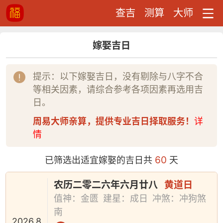
查吉
测算
大师
嫁娶吉日
提示：以下嫁娶吉日，没有剔除与八字不合
等相关因素，请综合参考各项因素再选用吉
日。
周易大师亲算，提供专业吉日择取服务！
详
情
60
已筛选出适宜嫁娶的吉日共
天
农历二零二六年六月廿八
黄道日
值神：金匮
建星：成日
冲煞：冲狗煞
南
2026.8