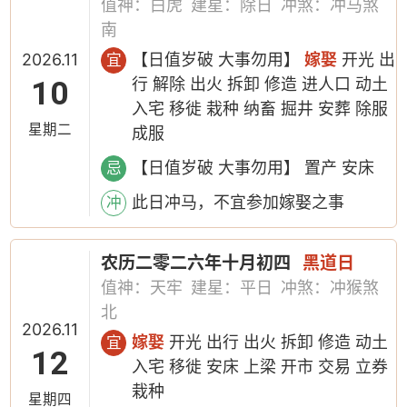
值神：白虎
建星：除日
冲煞：冲马煞
南
2026.11
【日值岁破 大事勿用】
嫁娶
开光 出
宜
10
行 解除 出火 拆卸 修造 进人口 动土
入宅 移徙 栽种 纳畜 掘井 安葬 除服
星期二
成服
【日值岁破 大事勿用】 置产 安床
忌
此日冲马，不宜参加嫁娶之事
冲
农历二零二六年十月初四
黑道日
值神：天牢
建星：平日
冲煞：冲猴煞
北
2026.11
嫁娶
开光 出行 出火 拆卸 修造 动土
宜
12
入宅 移徙 安床 上梁 开市 交易 立券
栽种
星期四