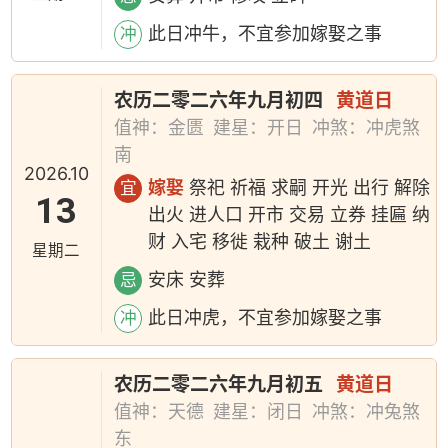
此日冲牛，不宜参加嫁娶之事
冲
农历二零二六年九月初四
黄道日
值神：金匮
建星：开日
冲煞：冲虎煞
南
2026.10
嫁娶
祭祀 祈福 求嗣 开光 出行 解除
宜
13
出火 进人口 开市 交易 立券 挂匾 纳
财 入宅 移徙 栽种 破土 谢土
星期二
安床 安葬
忌
此日冲虎，不宜参加嫁娶之事
冲
农历二零二六年九月初五
黄道日
值神：天德
建星：闭日
冲煞：冲兔煞
东