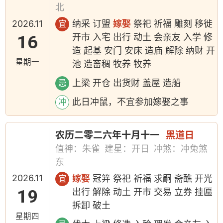
北
2026.11
纳采 订盟
嫁娶
祭祀 祈福 雕刻 移徙
宜
16
开市 入宅 出行 动土 会亲友 入学 修
造 起基 安门 安床 造庙 解除 纳财 开
星期一
池 造畜稠 牧养 牧养
上梁 开仓 出货财 盖屋 造船
忌
此日冲鼠，不宜参加嫁娶之事
冲
农历二零二六年十月十一
黑道日
值神：朱雀
建星：开日
冲煞：冲兔煞
东
2026.11
嫁娶
冠笄 祭祀 祈福 求嗣 斋醮 开光
宜
19
出行 解除 动土 开市 交易 立券 挂匾
拆卸 破土
星期四