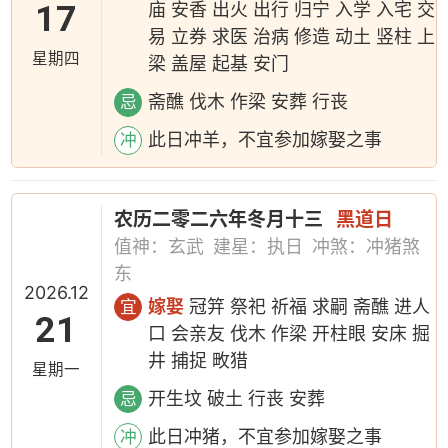
17
庙 安香 出火 出行 归宁 入学 入宅 交
易 立券 求医 治病 修造 动土 竖柱 上
星期四
梁 盖屋 起基 安门
斋醮 伐木 作梁 安葬 行丧
忌
此日冲羊，不宜参加嫁娶之事
冲
农历二零二六年冬月十三
黑道日
值神：玄武
建星：执日
冲煞：冲猪煞
东
2026.12
嫁娶
冠笄 祭祀 祈福 求嗣 斋醮 进人
宜
21
口 会亲友 伐木 作梁 开柱眼 安床 掘
井 捕捉 畋猎
星期一
开生坟 破土 行丧 安葬
忌
此日冲猪，不宜参加嫁娶之事
冲