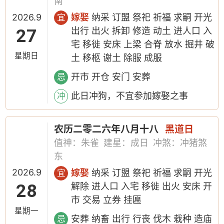
南
2026.9
嫁娶
纳采 订盟 祭祀 祈福 求嗣 开光
宜
27
出行 出火 拆卸 修造 动土 进人口 入
宅 移徙 安床 上梁 合脊 放水 掘井 破
星期日
土 移柩 谢土 除服 成服
开市 开仓 安门 安葬
忌
此日冲狗，不宜参加嫁娶之事
冲
农历二零二六年八月十八
黑道日
值神：朱雀
建星：成日
冲煞：冲猪煞
东
2026.9
嫁娶
纳采 订盟 祭祀 祈福 求嗣 开光
宜
28
解除 进人口 入宅 移徙 出火 安床 开
市 交易 立券 挂匾
星期一
安葬 纳畜 出行 行丧 伐木 栽种 造庙
忌