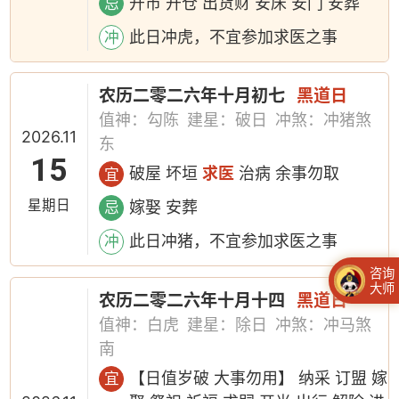
开市 开仓 出货财 安床 安门 安葬
忌
此日冲虎，不宜参加求医之事
冲
农历二零二六年十月初七
黑道日
值神：勾陈
建星：破日
冲煞：冲猪煞
2026.11
东
15
破屋 坏垣
求医
治病 余事勿取
宜
星期日
嫁娶 安葬
忌
此日冲猪，不宜参加求医之事
冲
咨询
大师
农历二零二六年十月十四
黑道日
值神：白虎
建星：除日
冲煞：冲马煞
南
【日值岁破 大事勿用】 纳采 订盟 嫁
宜