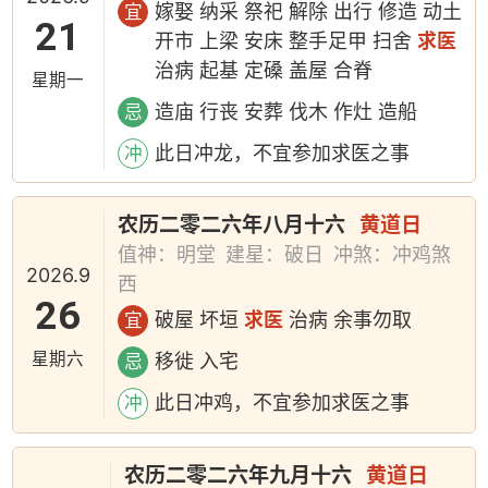
嫁娶 纳采 祭祀 解除 出行 修造 动土
宜
21
开市 上梁 安床 整手足甲 扫舍
求医
治病 起基 定磉 盖屋 合脊
星期一
造庙 行丧 安葬 伐木 作灶 造船
忌
此日冲龙，不宜参加求医之事
冲
农历二零二六年八月十六
黄道日
值神：明堂
建星：破日
冲煞：冲鸡煞
2026.9
西
26
破屋 坏垣
求医
治病 余事勿取
宜
星期六
移徙 入宅
忌
此日冲鸡，不宜参加求医之事
冲
农历二零二六年九月十六
黄道日