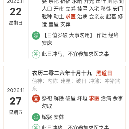
2026.11
娶 祭祀 祈福 求嗣 开光 出行 解除 进
22
人口 开市 立券 挂匾 入宅 移徙 安门
栽种 动土
求医
治病 会亲友 起基 修
星期日
造 盖屋 安葬
【日值岁破 大事勿用】 作灶 经络
忌
安床
此日冲马，不宜参加求医之事
冲
农历二零二六年十月十九
黑道日
值神：勾陈
建星：破日
冲煞：冲猪煞
东
2026.11
27
祭祀 解除 破屋 坏垣
求医
治病 余事
宜
勿取
星期五
嫁娶 安葬
忌
此日冲猪，不宜参加求医之事
冲