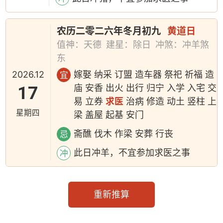
农历二零二六年冬月初九
黄道日
值神：天德
建星：除日
冲煞：冲羊煞
东
2026.12
嫁娶 纳采 订盟 造车器 祭祀 祈福 造
宜
17
庙 安香 出火 出行 归宁 入学 入宅 交
易 立券
求医
治病 修造 动土 竖柱 上
星期四
梁 盖屋 起基 安门
斋醮 伐木 作梁 安葬 行丧
忌
此日冲羊，不宜参加求医之事
冲
重新推算