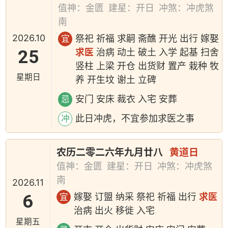
值神：金匮
建星：开日
冲煞：冲虎煞
南
2026.10
祭祀 祈福 求嗣 斋醮 开光 出行 嫁娶
宜
25
求医
治病 动土 破土 入学 起基 扫舍
竖柱 上梁 开仓 出货财 置产 栽种 牧
星期日
养 开生坟 谢土 立碑
安门 安床 裁衣 入宅 安葬
忌
此日冲虎，不宜参加求医之事
冲
农历二零二六年九月廿八
黄道日
值神：金匮
建星：开日
冲煞：冲虎煞
南
2026.11
6
嫁娶 订盟 纳采 祭祀 祈福 出行
求医
宜
治病 出火 移徙 入宅
星期五