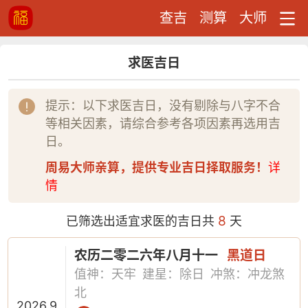
查吉
测算
大师
求医吉日
提示：以下求医吉日，没有剔除与八字不合
等相关因素，请综合参考各项因素再选用吉
日。
周易大师亲算，提供专业吉日择取服务！
详
情
8
已筛选出适宜求医的吉日共
天
农历二零二六年八月十一
黑道日
值神：天牢
建星：除日
冲煞：冲龙煞
北
2026.9