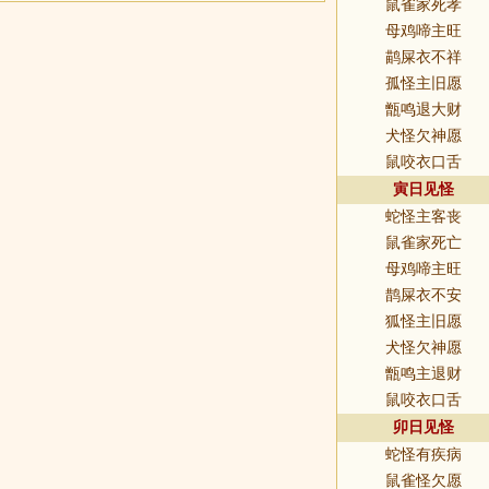
鼠雀家死孝
母鸡啼主旺
鹋屎衣不祥
孤怪主旧愿
甑鸣退大财
犬怪欠神愿
鼠咬衣口舌
寅日见怪
蛇怪主客丧
鼠雀家死亡
母鸡啼主旺
鹊屎衣不安
狐怪主旧愿
犬怪欠神愿
甑鸣主退财
鼠咬衣口舌
卯日见怪
蛇怪有疾病
鼠雀怪欠愿