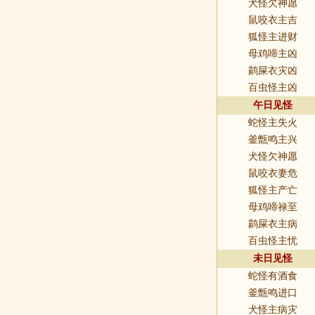
犬怪欠神愿
鼠咬衣主吉
狐怪主进财
母鸡啼主凶
鹋屎衣灾凶
百虫怪主凶
午日见怪
蛇怪主失火
釜甑鸣主兴
犬怪欠神愿
鼠咬衣妻危
狐怪主产亡
母鸡啼禄至
鹋屎衣主病
百虫怪主忧
未日见怪
蛇怪有酒食
釜甑鸣进口
犬怪主病灾