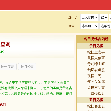
选日子：
查吉日：
各日见怪吉凶断
日查询
子日见怪
平安
蛇怪主官事
鼠怪人信至
母鸡啼主旺
按年度查
按月份查
鹊屎衣考服
孤怪主死亡
甑鸣欠神愿
等。在这里不得不提醒大家，并不是所有的吉日里
犬怪不明事
是没有按照个人命理来测吉日，使用的虽然是黄道吉
冲相克，又或者是你的凶神，如：劫杀、披麻、丧门
虫鸟怪得财
丑日见怪
我们
蛇怪客主丧