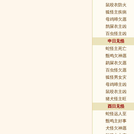
鼠咬衣防火
狐怪主疾病
母鸡啼欠愿
鹊屎衣主凶
百虫怪主凶
申日见怪
蛇怪主死亡
甑鸣欠神愿
鹋屎衣欠愿
百虫怪欠愿
狐怪男女灾
母鸡啼主凶
鼠咬衣主凶
猪犬怪主旺
酉日见怪
蛇怪远人至
甑鸣主好事
犬怪欠神愿