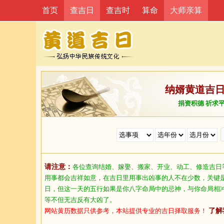
首页
查吉日
查吉时
算命
大师亲算
纳婿黄道吉
捐资积德 祈求
请注意：
各位查询结婚、嫁娶、搬家、开业、动工、修造吉日
用事都会吉祥如意，在吉日里用事出凶事的人不在少数，关键
日，但这一天的五行如果是你八字命局中的忌神，与你命局相
等不但无吉反有大凶了。
网站黄历数据只供参考，本站提供专业的吉日择取服务！
了解