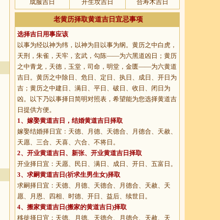
成服吉日
开生坟吉日
合寿木吉日
老黄历择取黄道吉日宜忌事项
选择吉日用事应该
以事为经以神为纬，以神为目以事为纲。黄历之中白虎，
天刑，朱雀，天牢，玄武，勾陈——为六黑道凶日；黄历
之中青龙，天德，玉堂，司命，明堂，金匮——为六黄道
吉日。黄历之中除日、危日、定日、执日、成日、开日为
吉；黄历之中建日、满日、平日、破日、收日、闭日为
凶。以下乃以事择日简明对照表，希望能为您选择黄道吉
日提供方便。
1、
嫁娶黄道吉日
，结婚黄道吉日择取
嫁娶结婚择日宜：天德、月德、天德合、月德合、天赦、
天愿、三合、天喜、六合、不将日。
2、
开业黄道吉日
、新张、开业黄道吉日择取
开业择日宜：天愿、民日、满日、成日、开日、五富日。
3、
求嗣黄道吉日
(祈求生男生女)择取
求嗣择日宜：天德、月德、天德合、月德合、天赦、天
愿、月恩、四相、时德、开日、益后、续世日。
4、
搬家黄道吉日
(搬家的黄道吉日)择取
移徙择日宜：天德、月德、天德合、月德合、天赦、天