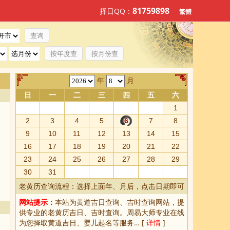
81759898
择日QQ：
繁體
按年度查
按月份查
年
月
日
一
二
三
四
五
六
1
2
3
4
5
6
7
8
9
10
11
12
13
14
15
16
17
18
19
20
21
22
23
24
25
26
27
28
29
30
31
老黄历查询流程：选择上面年、月后，点击日期即可
网站提示：
本站为
黄道吉日查询
、
吉时查询
网站，提
供专业的
老黄历吉日、吉时查询
。周易大师专业在线
为您择取
黄道吉日
、婴儿起名等服务… [
详情
]