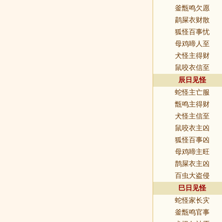
釜甑鸣欠愿
鹋屎衣财散
狐怪百事忧
母鸡啼人至
犬怪主得财
鼠咬衣信至
辰日见怪
蛇怪主亡服
甑鸣主得财
犬怪主信至
鼠咬衣主凶
狐怪百事凶
母鸡啼主旺
鹊屎衣主凶
百虫大盗侵
巳日见怪
蛇怪家长灾
釜甑鸣官事