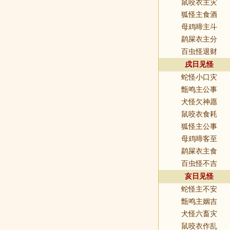
鼠咬衣主灾
狐怪主食酒
母鸡啼主斗
鹋屎衣主分
百虫怪退财
戌日见怪
蛇怪小口灾
甑鸣主公事
犬怪欠神愿
鼠咬衣食耗
狐怪主公事
母鸡啼客至
鹋屎衣主食
百虫怪不吉
亥日见怪
蛇怪主不安
甑鸣主姻吉
犬怪六畜灾
鼠咬衣作乱