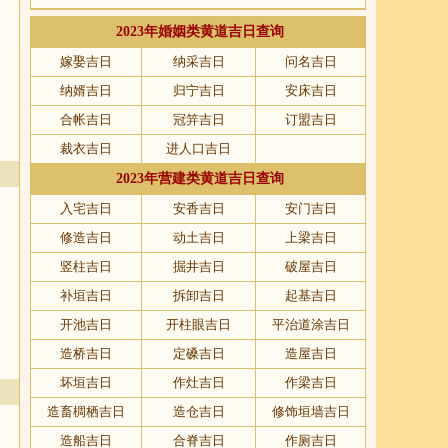
2023年婚姻类黄道吉日查询
嫁娶吉日
纳采吉日
问名吉日
纳婿吉日
归宁吉日
安床吉日
合帐吉日
冠笄吉日
订盟吉日
裁衣吉日
进人口吉日
2023年营建类黄道吉日查询
入宅吉日
安香吉日
安门吉日
修造吉日
动土吉日
上梁吉日
竖柱吉日
掘井吉日
破屋吉日
补垣吉日
拆卸吉日
起基吉日
开池吉日
开柱眼吉日
平治道涂吉日
造桥吉日
定磉吉日
造屋吉日
坏垣吉日
作灶吉日
作梁吉日
造畜椆栖吉日
造仓吉日
修饰垣墙吉日
造船吉日
合脊吉日
作厕吉日