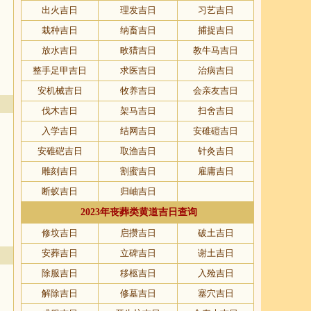
出火吉日
理发吉日
习艺吉日
栽种吉日
纳畜吉日
捕捉吉日
放水吉日
畋猎吉日
教牛马吉日
整手足甲吉日
求医吉日
治病吉日
安机械吉日
牧养吉日
会亲友吉日
伐木吉日
架马吉日
扫舍吉日
入学吉日
结网吉日
安碓磑吉日
安碓硙吉日
取渔吉日
针灸吉日
雕刻吉日
割蜜吉日
雇庸吉日
断蚁吉日
归岫吉日
2023年丧葬类黄道吉日查询
修坟吉日
启攒吉日
破土吉日
安葬吉日
立碑吉日
谢土吉日
除服吉日
移柩吉日
入殓吉日
解除吉日
修墓吉日
塞穴吉日