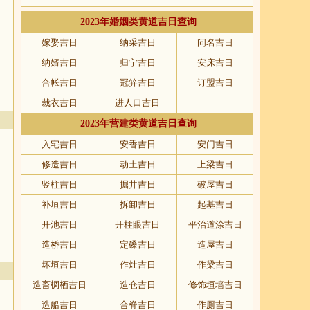
2023年婚姻类黄道吉日查询
嫁娶吉日
纳采吉日
问名吉日
纳婿吉日
归宁吉日
安床吉日
合帐吉日
冠笄吉日
订盟吉日
裁衣吉日
进人口吉日
2023年营建类黄道吉日查询
入宅吉日
安香吉日
安门吉日
修造吉日
动土吉日
上梁吉日
竖柱吉日
掘井吉日
破屋吉日
补垣吉日
拆卸吉日
起基吉日
开池吉日
开柱眼吉日
平治道涂吉日
造桥吉日
定磉吉日
造屋吉日
坏垣吉日
作灶吉日
作梁吉日
造畜椆栖吉日
造仓吉日
修饰垣墙吉日
造船吉日
合脊吉日
作厕吉日