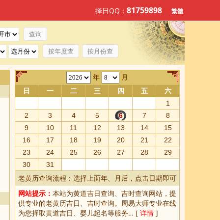
81759898
择日QQ：
繁體
按年度查
按月份查
年
月
日
一
二
三
四
五
六
1
2
3
4
5
6
7
8
9
10
11
12
13
14
15
16
17
18
19
20
21
22
23
24
25
26
27
28
29
30
31
老黄历查询流程：选择上面年、月后，点击日期即可
网站提示：
本站为
黄道吉日查询
、
吉时查询
网站，提
供专业的
老黄历吉日、吉时查询
。周易大师专业在线
为您择取
黄道吉日
、婴儿起名等服务… [
详情
]