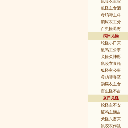
鼠咬衣主灾
狐怪主食酒
母鸡啼主斗
鹋屎衣主分
百虫怪退财
戌日见怪
蛇怪小口灾
甑鸣主公事
犬怪欠神愿
鼠咬衣食耗
狐怪主公事
母鸡啼客至
鹋屎衣主食
百虫怪不吉
亥日见怪
蛇怪主不安
甑鸣主姻吉
犬怪六畜灾
鼠咬衣作乱