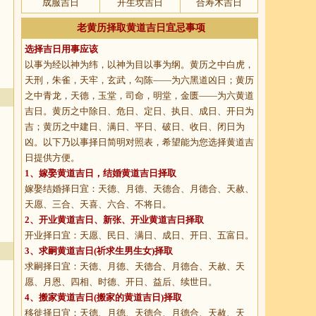
成服吉日
开生坟吉日
合寿木吉日
老黄历择取黄道吉日宜忌事项
选择吉日用事应该
以事为经以神为纬，以神为目以事为纲。黄历之中白虎，
天刑，朱雀，天牢，玄武，勾陈——为六黑道凶日；黄历
之中青龙，天德，玉堂，司命，明堂，金匮——为六黄道
吉日。黄历之中除日、危日、定日、执日、成日、开日为
吉；黄历之中建日、满日、平日、破日、收日、闭日为
凶。以下乃以事择日简明对照表，希望能为您选择黄道吉
日提供方便。
1、
嫁娶黄道吉日
，结婚黄道吉日择取
嫁娶结婚择日宜：天德、月德、天德合、月德合、天赦、
天愿、三合、天喜、六合、不将日。
2、
开业黄道吉日
、新张、开业黄道吉日择取
开业择日宜：天愿、民日、满日、成日、开日、五富日。
3、
求嗣黄道吉日
(祈求生男生女)择取
求嗣择日宜：天德、月德、天德合、月德合、天赦、天
愿、月恩、四相、时德、开日、益后、续世日。
4、
搬家黄道吉日
(搬家的黄道吉日)择取
移徙择日宜：天德、月德、天德合、月德合、天赦、天