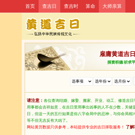
首页
查吉日
查吉时
算命
大师亲算
雇庸黄道吉
捐资积德 祈求
请注意：
各位查询结婚、嫁娶、搬家、开业、动工、修造吉日
用事都会吉祥如意，在吉日里用事出凶事的人不在少数，关键
日，但这一天的五行如果是你八字命局中的忌神，与你命局相
等不但无吉反有大凶了。
网站黄历数据只供参考，本站提供专业的吉日择取服务！
了解