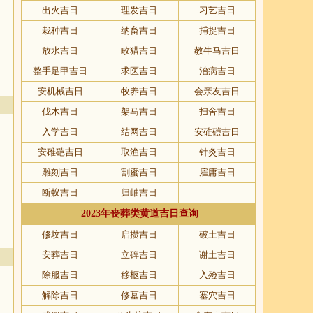
出火吉日
理发吉日
习艺吉日
栽种吉日
纳畜吉日
捕捉吉日
放水吉日
畋猎吉日
教牛马吉日
整手足甲吉日
求医吉日
治病吉日
安机械吉日
牧养吉日
会亲友吉日
伐木吉日
架马吉日
扫舍吉日
入学吉日
结网吉日
安碓磑吉日
安碓硙吉日
取渔吉日
针灸吉日
雕刻吉日
割蜜吉日
雇庸吉日
断蚁吉日
归岫吉日
2023年丧葬类黄道吉日查询
修坟吉日
启攒吉日
破土吉日
安葬吉日
立碑吉日
谢土吉日
除服吉日
移柩吉日
入殓吉日
解除吉日
修墓吉日
塞穴吉日