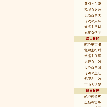
釜甑鸣欠愿
鹋屎衣财散
狐怪百事忧
母鸡啼人至
犬怪主得财
鼠咬衣信至
辰日见怪
蛇怪主亡服
甑鸣主得财
犬怪主信至
鼠咬衣主凶
狐怪百事凶
母鸡啼主旺
鹊屎衣主凶
百虫大盗侵
巳日见怪
蛇怪家长灾
釜甑鸣官事