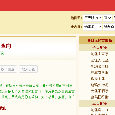
选日子：
查吉日：
各日见怪吉凶断
日查询
子日见怪
平安
蛇怪主官事
鼠怪人信至
母鸡啼主旺
按年度查
按月份查
鹊屎衣考服
孤怪主死亡
甑鸣欠神愿
等。在这里不得不提醒大家，并不是所有的吉日里
犬怪不明事
是没有按照个人命理来测吉日，使用的虽然是黄道吉
冲相克，又或者是你的凶神，如：劫杀、披麻、丧门
虫鸟怪得财
丑日见怪
我们
蛇怪客主丧