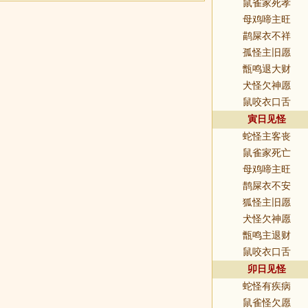
鼠雀家死孝
母鸡啼主旺
鹋屎衣不祥
孤怪主旧愿
甑鸣退大财
犬怪欠神愿
鼠咬衣口舌
寅日见怪
蛇怪主客丧
鼠雀家死亡
母鸡啼主旺
鹊屎衣不安
狐怪主旧愿
犬怪欠神愿
甑鸣主退财
鼠咬衣口舌
卯日见怪
蛇怪有疾病
鼠雀怪欠愿