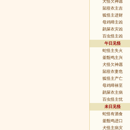
犬怪欠神愿
鼠咬衣主吉
狐怪主进财
母鸡啼主凶
鹋屎衣灾凶
百虫怪主凶
午日见怪
蛇怪主失火
釜甑鸣主兴
犬怪欠神愿
鼠咬衣妻危
狐怪主产亡
母鸡啼禄至
鹋屎衣主病
百虫怪主忧
未日见怪
蛇怪有酒食
釜甑鸣进口
犬怪主病灾