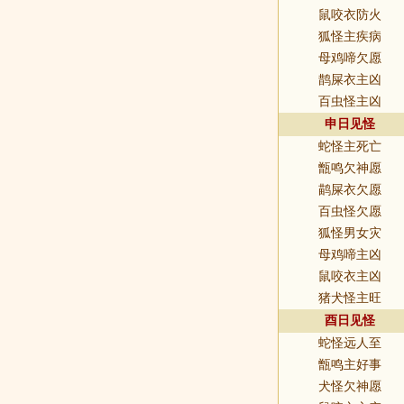
鼠咬衣防火
狐怪主疾病
母鸡啼欠愿
鹊屎衣主凶
百虫怪主凶
申日见怪
蛇怪主死亡
甑鸣欠神愿
鹋屎衣欠愿
百虫怪欠愿
狐怪男女灾
母鸡啼主凶
鼠咬衣主凶
猪犬怪主旺
酉日见怪
蛇怪远人至
甑鸣主好事
犬怪欠神愿