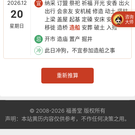
2026.12
纳采 订盟 祭祀 祈福 开光 安香 出火
宜
20
出行 会亲友 安机械 修造 动土 竖柱
咨询
上梁 盖屋 起基 定磉 安床 安门 拆卸
大师
星期日
移徙 造桥
造船
安葬 破土 入殓
开市 造庙 置产 掘井
忌
此日冲狗，不宜参加造船之事
冲
重新推算
© 2008-2026
福善堂
版权所有
声明：本站黄历内容仅供参考，不作任何决策之用。