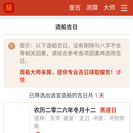
查吉
测算
大师
造船吉日
提示：以下造船吉日，没有剔除与八字不合
等相关因素，请综合参考各项因素再选用吉
日。
周易大师亲算，提供专业吉日择取服务！
详
情
1
已筛选出适宜造船的吉日共
天
农历二零二六年冬月十二
黑道日
值神：天牢
建星：定日
冲煞：冲狗煞
南