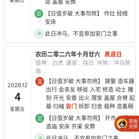
星期日
造 盖屋 安葬
【日值岁破 大事勿用】 作灶 经络
忌
安床
此日冲马，不宜参加安门之事
冲
农历二零二六年十月廿六
黑道日
值神：白虎
建星：除日
冲煞：冲马煞
南
【日值岁破 大事勿用】 嫁娶 造车器
宜
2026.12
出行 会亲友 移徙 入宅 修造 动土 雕
4
刻 开光 安香 出火 理发 盖屋 合脊 起
基 归岫
安门
拆卸 扫舍 栽种 造畜稠
星期五
【日值岁破 大事勿用】 开市 纳采
忌
咨询
造庙 安床 开渠 安葬
大师
此日冲马，不宜参加安门之事
冲