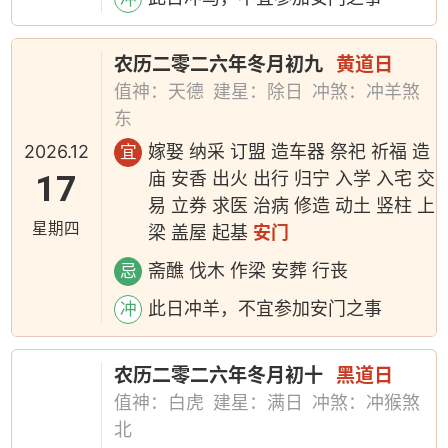
农历二零二六年冬月初九
黄道日
值神：天德
建星：除日
冲煞：冲羊煞
东
2026.12
嫁娶 纳采 订盟 造车器 祭祀 祈福 造
宜
17
庙 安香 出火 出行 归宁 入学 入宅 交
易 立券 求医 治病 修造 动土 竖柱 上
星期四
梁 盖屋 起基
安门
斋醮 伐木 作梁 安葬 行丧
忌
此日冲羊，不宜参加安门之事
冲
农历二零二六年冬月初十
黑道日
值神：白虎
建星：满日
冲煞：冲猴煞
北