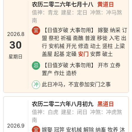
农历二零二六年七月十八
黄道日
值神：青龙
建星：定日
冲煞：冲马煞
南
【日值岁破 大事勿用】 嫁娶 纳采 订
宜
2026.8
盟 祭祀 祈福 斋醮 普渡 移徙 入宅 出
30
行 安机械 开光 修造 动土 竖柱 上梁
盖屋 起基 定磉
安门
安葬 破土
星期日
【日值岁破 大事勿用】 开市 立券
忌
置产 作灶 造桥
此日冲马，不宜参加安门之事
冲
农历二零二六年八月初九
黑道日
值神：白虎
建星：闭日
冲煞：冲虎煞
南
2026.9
嫁娶 冠笄 安机械 解除 纳畜 牧养 沐
宜