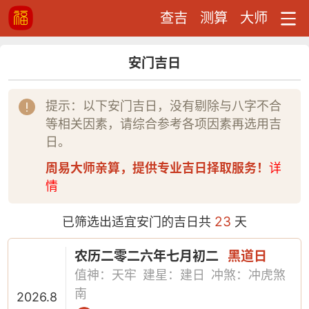
查吉
测算
大师
安门吉日
提示：以下安门吉日，没有剔除与八字不合
等相关因素，请综合参考各项因素再选用吉
日。
周易大师亲算，提供专业吉日择取服务！
详
情
23
已筛选出适宜安门的吉日共
天
农历二零二六年七月初二
黑道日
值神：天牢
建星：建日
冲煞：冲虎煞
南
2026.8