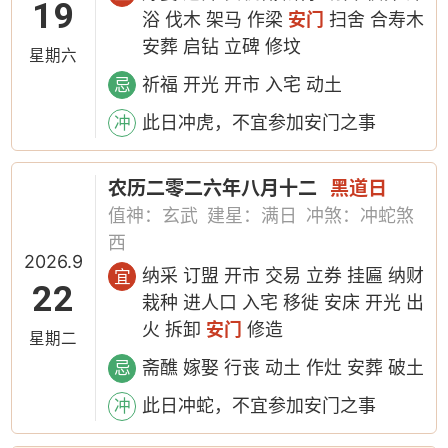
19
浴 伐木 架马 作梁
安门
扫舍 合寿木
安葬 启钻 立碑 修坟
星期六
祈福 开光 开市 入宅 动土
忌
此日冲虎，不宜参加安门之事
冲
农历二零二六年八月十二
黑道日
值神：玄武
建星：满日
冲煞：冲蛇煞
西
2026.9
纳采 订盟 开市 交易 立券 挂匾 纳财
宜
22
栽种 进人口 入宅 移徙 安床 开光 出
火 拆卸
安门
修造
星期二
斋醮 嫁娶 行丧 动土 作灶 安葬 破土
忌
此日冲蛇，不宜参加安门之事
冲