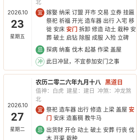
北
2026.10
嫁娶 纳采 订盟 开市 交易 立券 挂匾
宜
23
祭祀 祈福 开光 造车器 出行 入宅 移
徙 安床
安门
拆卸 修造 动土 栽种 安
星期五
葬 破土 启钻 除服 成服 入殓 立碑
探病 纳畜 伐木 起基 作梁 盖屋
忌
此日冲鼠，不宜参加安门之事
冲
农历二零二六年九月十八
黑道日
值神：白虎
建星：建日
冲煞：冲龙煞
北
2026.10
祭祀 造车器 出行 修造 上梁 盖屋
安
宜
27
门
安床 造畜稠 教牛马
星期二
出货财 开仓 动土 破土 安葬 行丧 伐
忌
木 开渠 栽种