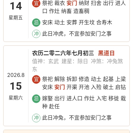
14
祭祀 裁衣
安门
纳财 扫舍 出行 进人
宜
口 作灶 纳畜 造畜稠
星期五
安床 动土 安葬 开生坟 合寿木
忌
此日冲虎，不宜参加安门之事
冲
农历二零二六年七月初三
黑道日
值神：玄武
建星：除日
冲煞：冲兔煞
东
2026.8
祭祀 解除 拆卸 修造 动土 起基 上梁
宜
15
安床
安门
开渠 开池 入殓 破土 启钻
星期六
嫁娶 出行 进人口 作灶 入宅 移徙 栽
忌
种 赴任
此日冲兔，不宜参加安门之事
冲