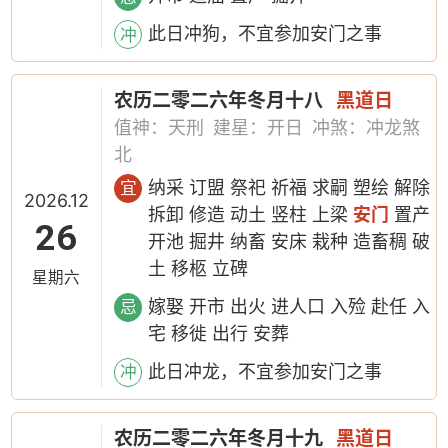
此日冲狗，不宜参加安门之事
冲
农历二零二六年冬月十八
黑道日
值神：天刑
建星：开日
冲煞：冲龙煞
北
纳采 订盟 祭祀 祈福 求嗣 塑绘 解除
宜
2026.12
拆卸 修造 动土 竖柱 上梁
安门
置产
26
开池 掘井 纳畜 安床 栽种 造畜稠 破
土 移柩 立碑
星期六
嫁娶 开市 出火 进人口 入殓 赴任 入
忌
宅 移徙 出行 安葬
此日冲龙，不宜参加安门之事
冲
农历二零二六年冬月十九
黑道日