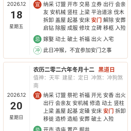
2026.12
纳采 订盟 开市 交易 立券 出行 会亲
宜
18
友 安机械 竖柱 上梁 平治道涂 伐木
拆卸 盖屋 起基 安床
安门
解除 安葬
星期五
启钻 除服 成服 修坟 立碑 移柩 入殓
嫁娶 动土 破土 祈福 出火 入宅
忌
此日冲猴，不宜参加安门之事
冲
农历二零二六年冬月十二
黑道日
值神：天牢
建星：定日
冲煞：冲狗煞
南
2026.12
纳采 订盟 祭祀 祈福 开光 安香 出火
宜
20
出行 会亲友 安机械 修造 动土 竖柱
上梁 盖屋 起基 定磉 安床
安门
拆卸
星期日
移徙 造桥 造船 安葬 破土 入殓
开市 造庙 置产 掘井
忌