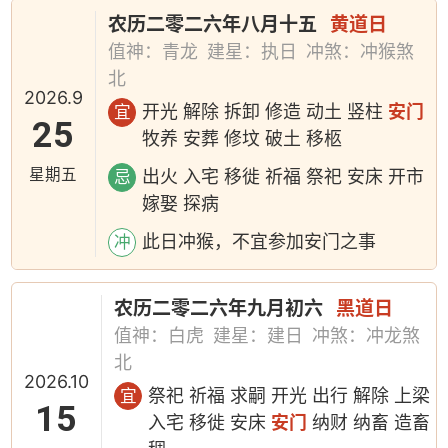
农历二零二六年八月十五
黄道日
值神：青龙
建星：执日
冲煞：冲猴煞
北
2026.9
开光 解除 拆卸 修造 动土 竖柱
安门
宜
25
牧养 安葬 修坟 破土 移柩
星期五
出火 入宅 移徙 祈福 祭祀 安床 开市
忌
嫁娶 探病
此日冲猴，不宜参加安门之事
冲
农历二零二六年九月初六
黑道日
值神：白虎
建星：建日
冲煞：冲龙煞
北
2026.10
祭祀 祈福 求嗣 开光 出行 解除 上梁
宜
15
入宅 移徙 安床
安门
纳财 纳畜 造畜