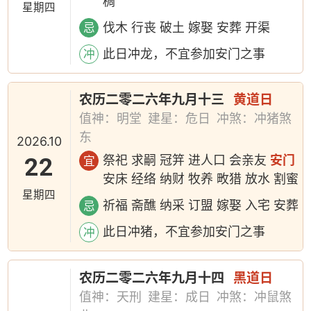
稠
星期四
伐木 行丧 破土 嫁娶 安葬 开渠
忌
此日冲龙，不宜参加安门之事
冲
农历二零二六年九月十三
黄道日
值神：明堂
建星：危日
冲煞：冲猪煞
东
2026.10
22
祭祀 求嗣 冠笄 进人口 会亲友
安门
宜
安床 经络 纳财 牧养 畋猎 放水 割蜜
星期四
祈福 斋醮 纳采 订盟 嫁娶 入宅 安葬
忌
此日冲猪，不宜参加安门之事
冲
农历二零二六年九月十四
黑道日
值神：天刑
建星：成日
冲煞：冲鼠煞