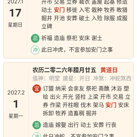
2027.1
开市 交易 立券 裁衣 盖屋 起基 修造
17
动土
安门
移徙 入宅 栽种 牧养 畋猎
掘井 开池 安葬 破土 入殓 除服 成服
星期日
立碑
祈福 造庙 祭祀 安床 谢土
忌
此日冲虎，不宜参加安门之事
冲
农历二零二六年腊月廿五
黄道日
值神：明堂
建星：开日
冲煞：冲蛇煞西
订盟 纳采 会亲友 祭祀 斋醮 沐浴 塑
宜
2027.2
绘 出火 开光 竖柱 上梁 开市 交易 立
1
券 作梁 开柱眼 伐木 架马
安门
安床
拆卸 牧养 造畜稠 掘井
星期一
造庙 嫁娶 出行 动土 安葬 行丧
忌
此日冲蛇，不宜参加安门之事
冲