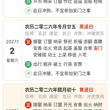
开市 纳采 订盟 作灶 造庙 造船 经络
忌
此日冲狗，不宜参加安门之事
冲
农历二零二六年冬月廿五
黑道日
值神：玄武
建星：执日
冲煞：冲猪煞东
2027.1
嫁娶 订盟 纳采 祭祀 祈福 求嗣 斋醮
宜
2
安香 出火 修造 起基 盖屋 合脊
安门
安碓磑 动土 上梁 移徙 入宅
星期六
出行 掘井 破土 行丧 安葬
忌
此日冲猪，不宜参加安门之事
冲
农历二零二六年腊月初十
黄道日
值神：司命
建星：危日
冲煞：冲虎煞南
嫁娶 纳采 订盟 开光 安香 出火 纳财
宜