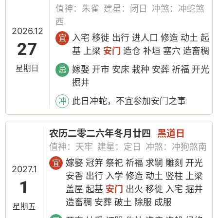
值神：朱雀
建星：闭日
冲煞：冲蛇煞
西
2026.12
入宅 移徙 出行 进人口 修造 动土 起
宜
27
基 上梁
安门
造仓 补垣 塞穴 造畜稠
星期日
嫁娶 开市 安床 栽种 安葬 祈福 开光
忌
掘井
此日冲蛇，不宜参加安门之事
冲
农历二零二六年冬月廿四
黑道日
值神：天牢
建星：定日
冲煞：冲狗煞南
嫁娶 冠笄 祭祀 祈福 求嗣 雕刻 开光
宜
2027.1
安香 出行 入学 修造 动土 竖柱 上梁
1
盖屋 起基
安门
出火 移徙 入宅 掘井
造畜稠 安葬 破土 除服 成服
星期五