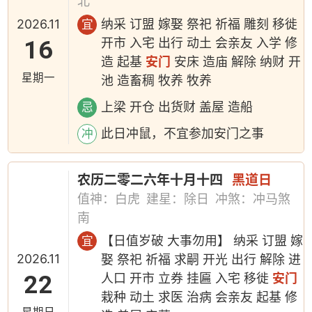
北
2026.11
纳采 订盟 嫁娶 祭祀 祈福 雕刻 移徙
宜
16
开市 入宅 出行 动土 会亲友 入学 修
造 起基
安门
安床 造庙 解除 纳财 开
星期一
池 造畜稠 牧养 牧养
上梁 开仓 出货财 盖屋 造船
忌
此日冲鼠，不宜参加安门之事
冲
农历二零二六年十月十四
黑道日
值神：白虎
建星：除日
冲煞：冲马煞
南
【日值岁破 大事勿用】 纳采 订盟 嫁
宜
2026.11
娶 祭祀 祈福 求嗣 开光 出行 解除 进
22
人口 开市 立券 挂匾 入宅 移徙
安门
栽种 动土 求医 治病 会亲友 起基 修