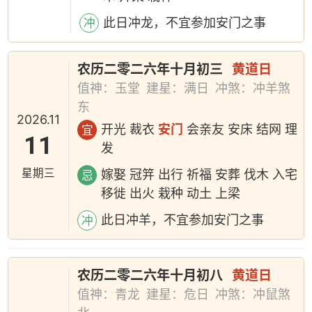
此日冲龙，不宜参加安门之事
冲
农历二零二六年十月初三
黄道日
值神：玉堂
建星：满日
冲煞：冲羊煞
东
2026.11
开光 裁衣
安门
会亲友 安床 结网 理
宜
11
发
星期三
嫁娶 冠笄 出行 祈福 安葬 伐木 入宅
忌
移徙 出火 栽种 动土 上梁
此日冲羊，不宜参加安门之事
冲
农历二零二六年十月初八
黄道日
值神：青龙
建星：危日
冲煞：冲鼠煞