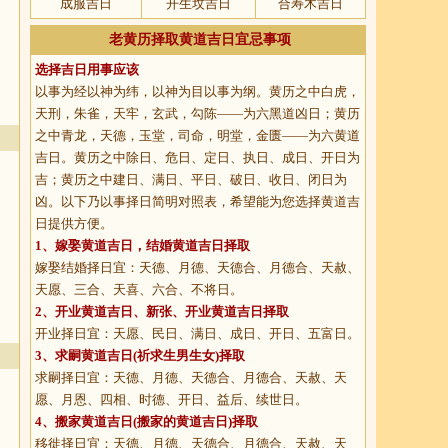
成服吉日
开生坟吉日
合寿木吉日
老黄历择取黄道吉日宜忌事项
选择吉日用事应该
以事为经以神为纬，以神为目以事为纲。黄历之中白虎，
天刑，朱雀，天牢，玄武，勾陈——为六黑道凶日；黄历
之中青龙，天德，玉堂，司命，明堂，金匮——为六黄道
吉日。黄历之中除日、危日、定日、执日、成日、开日为
吉；黄历之中建日、满日、平日、破日、收日、闭日为
凶。以下乃以事择日简明对照表，希望能为您选择黄道吉
日提供方便。
1、
嫁娶黄道吉日
，结婚黄道吉日择取
嫁娶结婚择日宜：天德、月德、天德合、月德合、天赦、
天愿、三合、天喜、六合、不将日。
2、
开业黄道吉日
、新张、开业黄道吉日择取
开业择日宜：天愿、民日、满日、成日、开日、五富日。
3、
求嗣黄道吉日
(祈求生男生女)择取
求嗣择日宜：天德、月德、天德合、月德合、天赦、天
愿、月恩、四相、时德、开日、益后、续世日。
4、
搬家黄道吉日
(搬家的黄道吉日)择取
移徙择日宜：天德、月德、天德合、月德合、天赦、天