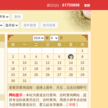
81759898
择日QQ：
繁體
按年度查
按月份查
年
月
日
一
二
三
四
五
六
1
2
3
4
5
6
7
8
9
10
11
12
13
14
15
16
17
18
19
20
21
22
23
24
25
26
27
28
29
30
31
老黄历查询流程：选择上面年、月后，点击日期即可
网站提示：
本站为
黄道吉日查询
、
吉时查询
网站，提
供专业的
老黄历吉日、吉时查询
。周易大师专业在线
为您择取
黄道吉日
、婴儿起名等服务… [
详情
]