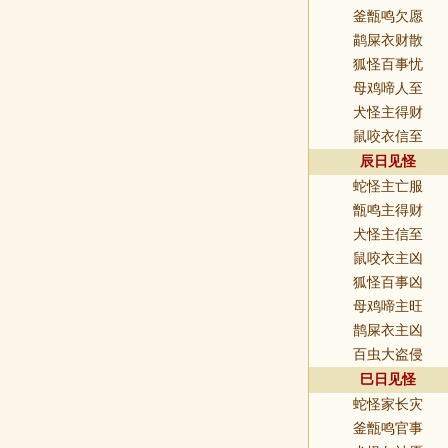
釜甑鸣欠愿
鹋屎衣财散
狐怪百事忧
母鸡啼人至
犬怪主得财
鼠咬衣信至
辰日见怪
蛇怪主亡服
甑鸣主得财
犬怪主信至
鼠咬衣主凶
狐怪百事凶
母鸡啼主旺
鹊屎衣主凶
百虫大盗侵
巳日见怪
蛇怪家长灾
釜甑鸣官事