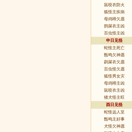
鼠咬衣防火
狐怪主疾病
母鸡啼欠愿
鹊屎衣主凶
百虫怪主凶
申日见怪
蛇怪主死亡
甑鸣欠神愿
鹋屎衣欠愿
百虫怪欠愿
狐怪男女灾
母鸡啼主凶
鼠咬衣主凶
猪犬怪主旺
酉日见怪
蛇怪远人至
甑鸣主好事
犬怪欠神愿