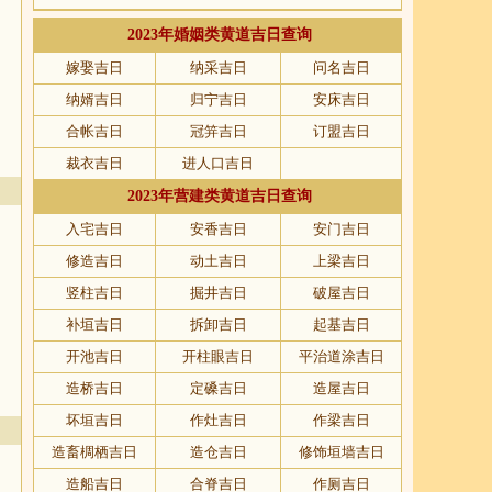
2023年婚姻类黄道吉日查询
嫁娶吉日
纳采吉日
问名吉日
纳婿吉日
归宁吉日
安床吉日
合帐吉日
冠笄吉日
订盟吉日
裁衣吉日
进人口吉日
2023年营建类黄道吉日查询
入宅吉日
安香吉日
安门吉日
修造吉日
动土吉日
上梁吉日
竖柱吉日
掘井吉日
破屋吉日
补垣吉日
拆卸吉日
起基吉日
开池吉日
开柱眼吉日
平治道涂吉日
造桥吉日
定磉吉日
造屋吉日
坏垣吉日
作灶吉日
作梁吉日
造畜椆栖吉日
造仓吉日
修饰垣墙吉日
造船吉日
合脊吉日
作厕吉日