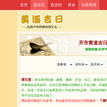
首页
查吉日
查吉时
算命
大师亲算
开市黄道吉
捐资积德 祈求
请注意：
各位查询结婚、嫁娶、搬家、开业、动工、修造吉日
用事都会吉祥如意，在吉日里用事出凶事的人不在少数，关键
日，但这一天的五行如果是你八字命局中的忌神，与你命局相
等不但无吉反有大凶了。
网站黄历数据只供参考，本站提供专业的吉日择取服务！
了解