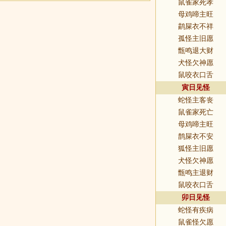
鼠雀家死孝
母鸡啼主旺
鹋屎衣不祥
孤怪主旧愿
甑鸣退大财
犬怪欠神愿
鼠咬衣口舌
寅日见怪
蛇怪主客丧
鼠雀家死亡
母鸡啼主旺
鹊屎衣不安
狐怪主旧愿
犬怪欠神愿
甑鸣主退财
鼠咬衣口舌
卯日见怪
蛇怪有疾病
鼠雀怪欠愿