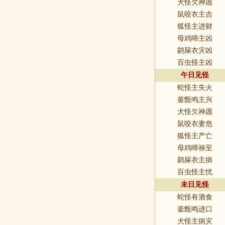
犬怪欠神愿
鼠咬衣主吉
狐怪主进财
母鸡啼主凶
鹋屎衣灾凶
百虫怪主凶
午日见怪
蛇怪主失火
釜甑鸣主兴
犬怪欠神愿
鼠咬衣妻危
狐怪主产亡
母鸡啼禄至
鹋屎衣主病
百虫怪主忧
未日见怪
蛇怪有酒食
釜甑鸣进口
犬怪主病灾