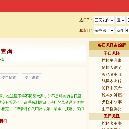
选日子：
查吉日：
各日见怪吉凶断
日查询
子日见怪
平安
蛇怪主官事
鼠怪人信至
母鸡啼主旺
按年度查
按月份查
鹊屎衣考服
孤怪主死亡
甑鸣欠神愿
等。在这里不得不提醒大家，并不是所有的吉日里
犬怪不明事
是没有按照个人命理来测吉日，使用的虽然是黄道吉
冲相克，又或者是你的凶神，如：劫杀、披麻、丧门
虫鸟怪得财
丑日见怪
我们
蛇怪客主丧