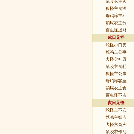
鼠咬衣主灾
狐怪主食酒
母鸡啼主斗
鹋屎衣主分
百虫怪退财
戌日见怪
蛇怪小口灾
甑鸣主公事
犬怪欠神愿
鼠咬衣食耗
狐怪主公事
母鸡啼客至
鹋屎衣主食
百虫怪不吉
亥日见怪
蛇怪主不安
甑鸣主姻吉
犬怪六畜灾
鼠咬衣作乱