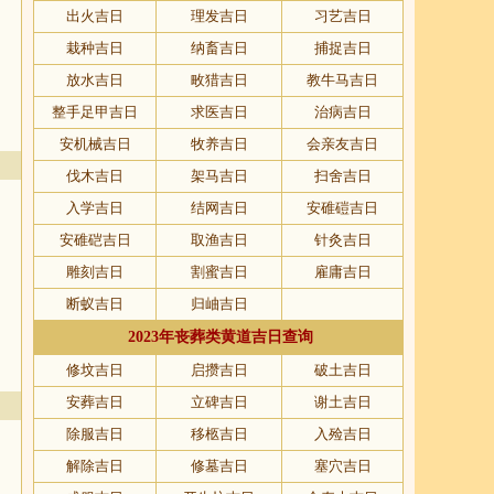
出火吉日
理发吉日
习艺吉日
栽种吉日
纳畜吉日
捕捉吉日
放水吉日
畋猎吉日
教牛马吉日
整手足甲吉日
求医吉日
治病吉日
安机械吉日
牧养吉日
会亲友吉日
伐木吉日
架马吉日
扫舍吉日
入学吉日
结网吉日
安碓磑吉日
安碓硙吉日
取渔吉日
针灸吉日
雕刻吉日
割蜜吉日
雇庸吉日
断蚁吉日
归岫吉日
2023年丧葬类黄道吉日查询
修坟吉日
启攒吉日
破土吉日
安葬吉日
立碑吉日
谢土吉日
除服吉日
移柩吉日
入殓吉日
解除吉日
修墓吉日
塞穴吉日