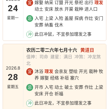
嫁娶 纳采 订盟 开光 祭祀 出行
理发
宜
24
动土 安床 放水 开渠 栽种 进人口
星期一
入宅 上梁 入殓 盖屋 探病 作灶 安门
忌
安葬 纳畜 伐木
此日冲鼠，不宜参加理发之事
冲
农历二零二六年七月十六
黄道日
值神：司命
建星：满日
冲煞：冲龙煞
北
2026.8
沐浴
理发
会亲友 塑绘 开光 栽种 牧
宜
28
养 嫁娶 经络 补垣 塞穴
星期五
开市 入宅 动土 破土 安葬 作灶 上梁
忌
安床 开仓 祈福
此日冲龙，不宜参加理发之事
冲