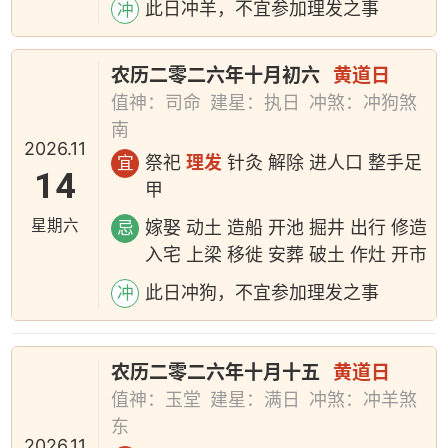
此日冲羊，不宜参加理发之事
冲
农历二零二六年十月初六
黄道日
值神：司命
建星：执日
冲煞：冲狗煞
南
2026.11
祭祀
理发
针灸 解除 进人口 整手足
宜
14
甲
星期六
嫁娶 动土 造船 开池 掘井 出行 修造
忌
入宅 上梁 移徙 安葬 破土 作灶 开市
此日冲狗，不宜参加理发之事
冲
农历二零二六年十月十五
黄道日
值神：玉堂
建星：满日
冲煞：冲羊煞
东
2026.11