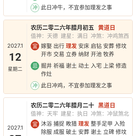
此日冲牛，不宜参加理发之事
冲
农历二零二六年腊月初五
黄道日
值神：天德
建星：满日
冲煞：冲鸡煞西
2027.1
嫁娶 出行
理发
安床 启钻 安葬 修坟
宜
12
开市 交易 立券 纳财 开池 牧养
掘井 祈福 谢土 动土 入宅 上梁 修造
忌
星期二
作灶
此日冲鸡，不宜参加理发之事
冲
农历二零二六年腊月二十
黑道日
值神：天牢
建星：执日
冲煞：冲鼠煞北
沐浴 捕捉 畋猎
理发
整手足甲 入殓
宜
2027.1
除服 成服 破土 安葬 谢土 立碑 修坟