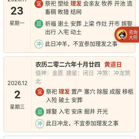
祭祀 塑绘
理发
会亲友 牧养 开池 造
宜
23
畜稠 畋猎 结网
星期一
祈福 谢土 安葬 上梁 作灶 开市 嫁娶
忌
出行 入宅 动土
咨询
大师
此日冲羊，不宜参加理发之事
冲
农历二零二六年十月廿四
黄道日
值神：金匮
建星：闭日
冲煞：冲龙煞
北
2026.12
2
祭祀
理发
置产 塞穴 除服 成服 移柩
宜
入殓 破土 安葬
星期三
嫁娶 入宅 安床 掘井 开光
忌
此日冲龙，不宜参加理发之事
冲