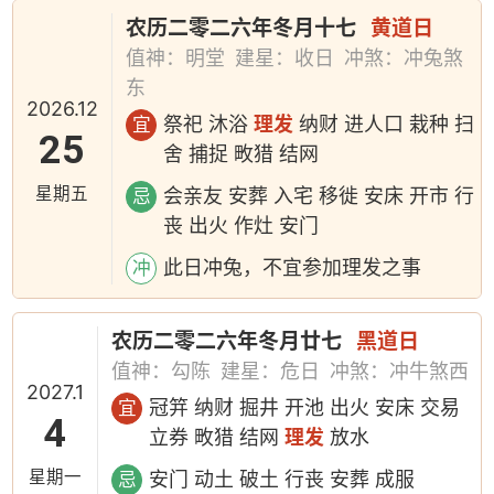
农历二零二六年冬月十七
黄道日
值神：明堂
建星：收日
冲煞：冲兔煞
东
2026.12
祭祀 沐浴
理发
纳财 进人口 栽种 扫
宜
25
舍 捕捉 畋猎 结网
星期五
会亲友 安葬 入宅 移徙 安床 开市 行
忌
丧 出火 作灶 安门
此日冲兔，不宜参加理发之事
冲
农历二零二六年冬月廿七
黑道日
值神：勾陈
建星：危日
冲煞：冲牛煞西
2027.1
冠笄 纳财 掘井 开池 出火 安床 交易
宜
4
立券 畋猎 结网
理发
放水
星期一
安门 动土 破土 行丧 安葬 成服
忌