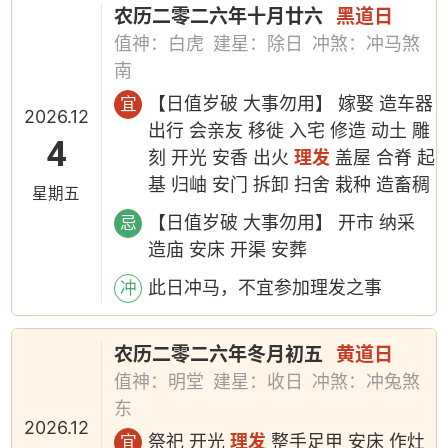
农历二零二六年十月廿六
黑道日
值神：白虎
建星：除日
冲煞：冲马煞
南
【日值岁破 大事勿用】 嫁娶 造车器
宜
2026.12
出行 会亲友 移徙 入宅 修造 动土 雕
4
刻 开光 安香 出火
理发
盖屋 合脊 起
基 归岫 安门 拆卸 扫舍 栽种 造畜稠
星期五
【日值岁破 大事勿用】 开市 纳采
忌
造庙 安床 开渠 安葬
此日冲马，不宜参加理发之事
冲
农历二零二六年冬月初五
黄道日
值神：明堂
建星：收日
冲煞：冲兔煞
东
2026.12
祭祀 开光
理发
整手足甲 安床 作灶
宜