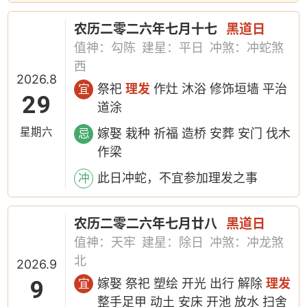
农历二零二六年七月十七
黑道日
值神：勾陈
建星：平日
冲煞：冲蛇煞
西
2026.8
祭祀
理发
作灶 沐浴 修饰垣墙 平治
宜
29
道涂
星期六
嫁娶 栽种 祈福 造桥 安葬 安门 伐木
忌
作梁
此日冲蛇，不宜参加理发之事
冲
农历二零二六年七月廿八
黑道日
值神：天牢
建星：除日
冲煞：冲龙煞
北
2026.9
9
嫁娶 祭祀 塑绘 开光 出行 解除
理发
宜
整手足甲 动土 安床 开池 放水 扫舍