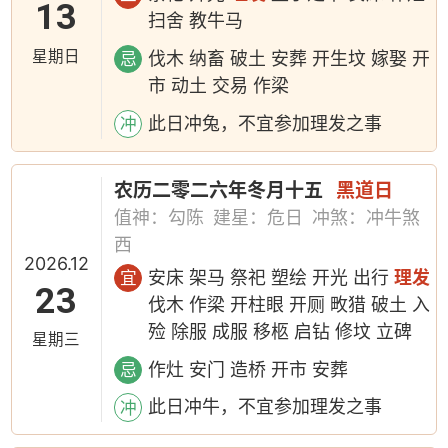
13
扫舍 教牛马
星期日
伐木 纳畜 破土 安葬 开生坟 嫁娶 开
忌
市 动土 交易 作梁
此日冲兔，不宜参加理发之事
冲
农历二零二六年冬月十五
黑道日
值神：勾陈
建星：危日
冲煞：冲牛煞
西
2026.12
安床 架马 祭祀 塑绘 开光 出行
理发
宜
23
伐木 作梁 开柱眼 开厕 畋猎 破土 入
殓 除服 成服 移柩 启钻 修坟 立碑
星期三
作灶 安门 造桥 开市 安葬
忌
此日冲牛，不宜参加理发之事
冲