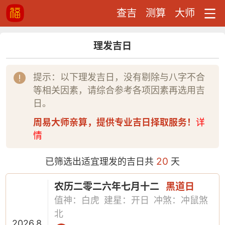
查吉
测算
大师
理发吉日
提示：以下理发吉日，没有剔除与八字不合
等相关因素，请综合参考各项因素再选用吉
日。
周易大师亲算，提供专业吉日择取服务！
详
情
20
已筛选出适宜理发的吉日共
天
农历二零二六年七月十二
黑道日
值神：白虎
建星：开日
冲煞：冲鼠煞
北
2026.8