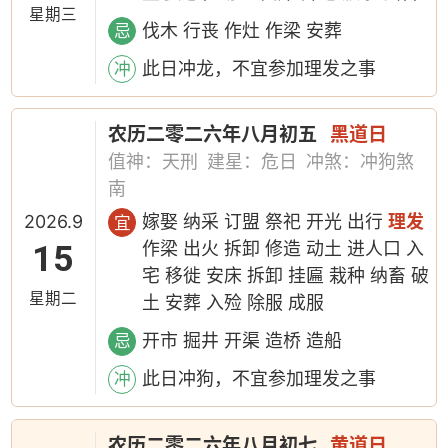
星期三
伐木 行丧 作灶 作梁 安葬
忌
此日冲龙，不宜参加理发之事
冲
农历二零二六年八月初五
黑道日
值神：天刑
建星：危日
冲煞：冲狗煞
南
2026.9
嫁娶 纳采 订盟 祭祀 开光 出行
理发
宜
15
作梁 出火 拆卸 修造 动土 进人口 入
宅 移徙 安床 拆卸 挂匾 栽种 纳畜 破
星期二
土 安葬 入殓 除服 成服
开市 掘井 开渠 造桥 造船
忌
此日冲狗，不宜参加理发之事
冲
农历二零二六年八月初七
黄道日