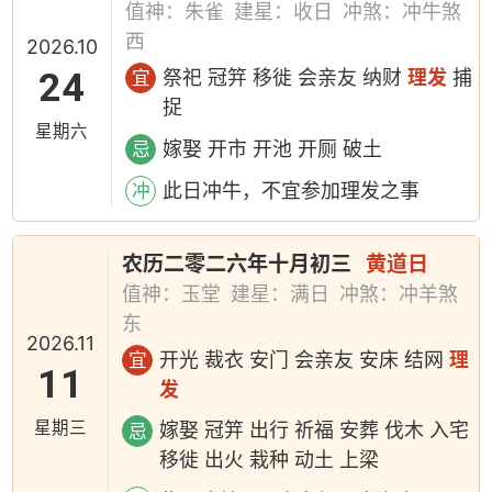
值神：朱雀
建星：收日
冲煞：冲牛煞
西
2026.10
24
祭祀 冠笄 移徙 会亲友 纳财
理发
捕
宜
捉
星期六
嫁娶 开市 开池 开厕 破土
忌
此日冲牛，不宜参加理发之事
冲
农历二零二六年十月初三
黄道日
值神：玉堂
建星：满日
冲煞：冲羊煞
东
2026.11
开光 裁衣 安门 会亲友 安床 结网
理
宜
11
发
星期三
嫁娶 冠笄 出行 祈福 安葬 伐木 入宅
忌
移徙 出火 栽种 动土 上梁