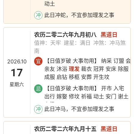
动土
此日冲蛇，不宜参加理发之事
冲
农历二零二六年九月初八
黑道日
值神：天牢
建星：满日
冲煞：冲马煞
南
【日值岁破 大事勿用】 纳采 订盟 会
宜
2026.10
亲友 沐浴
理发
裁衣 冠笄 安床 除服
17
成服 启钻 移柩 安葬 开生坟
星期六
【日值岁破 大事勿用】 开市 入宅
忌
出行 嫁娶 修坟 祈福 动土 安门 谢土
上梁
此日冲马，不宜参加理发之事
冲
农历二零二六年九月十五
黑道日