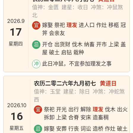
值神：金匮
建星：收日
冲煞：冲鼠煞
北
2026.9
嫁娶 祭祀
理发
进人口 作灶 移柩 冠
宜
17
笄 会亲友
星期四
开仓 出货财 伐木 纳畜 开市 上梁 盖
忌
屋 破土 启钻 栽种
此日冲鼠，不宜参加理发之事
冲
农历二零二六年九月初七
黄道日
值神：玉堂
建星：除日
冲煞：冲蛇煞
西
2026.10
祭祀 开光 出行 解除
理发
伐木 出火
宜
16
拆卸 上梁 合脊 安床 造畜稠
星期五
嫁娶 安葬 行丧 词讼 造桥 作灶 破土
忌