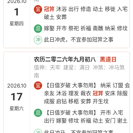
2026.10
1
冠笄
沐浴 出行 修造 动土 移徙 入宅
宜
破土 安葬
星期四
嫁娶 开市 祭祀 祈福 斋醮 纳采 修坟
忌
此日冲虎，不宜参加冠笄之事
冲
农历二零二六年九月初八
黑道日
值神：天牢
建星：满日
冲煞：冲马煞
南
【日值岁破 大事勿用】 纳采 订盟 会
宜
2026.10
亲友 沐浴 理发 裁衣
冠笄
安床 除服
17
成服 启钻 移柩 安葬 开生坟
星期六
【日值岁破 大事勿用】 开市 入宅
忌
出行 嫁娶 修坟 祈福 动土 安门 谢土
上梁
此日冲马，不宜参加冠笄之事