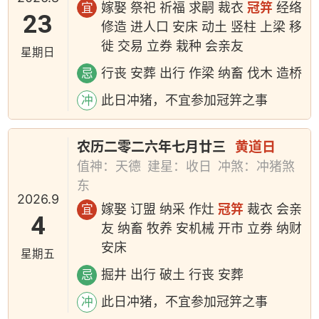
嫁娶 祭祀 祈福 求嗣 裁衣
冠笄
经络
宜
23
修造 进人口 安床 动土 竖柱 上梁 移
徙 交易 立券 栽种 会亲友
星期日
行丧 安葬 出行 作梁 纳畜 伐木 造桥
忌
此日冲猪，不宜参加冠笄之事
冲
农历二零二六年七月廿三
黄道日
值神：天德
建星：收日
冲煞：冲猪煞
东
2026.9
嫁娶 订盟 纳采 作灶
冠笄
裁衣 会亲
宜
4
友 纳畜 牧养 安机械 开市 立券 纳财
安床
星期五
掘井 出行 破土 行丧 安葬
忌
此日冲猪，不宜参加冠笄之事
冲