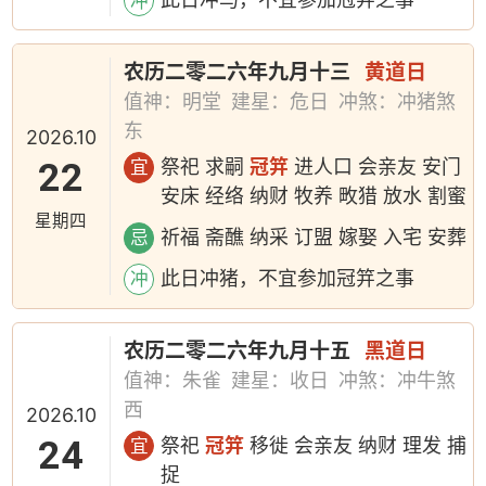
冲
农历二零二六年九月十三
黄道日
值神：明堂
建星：危日
冲煞：冲猪煞
东
2026.10
22
祭祀 求嗣
冠笄
进人口 会亲友 安门
宜
安床 经络 纳财 牧养 畋猎 放水 割蜜
星期四
祈福 斋醮 纳采 订盟 嫁娶 入宅 安葬
忌
此日冲猪，不宜参加冠笄之事
冲
农历二零二六年九月十五
黑道日
值神：朱雀
建星：收日
冲煞：冲牛煞
西
2026.10
24
祭祀
冠笄
移徙 会亲友 纳财 理发 捕
宜
捉