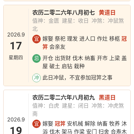
农历二零二六年八月初七
黄道日
值神：金匮
建星：收日
冲煞：冲鼠煞
北
2026.9
嫁娶 祭祀 理发 进人口 作灶 移柩
冠
宜
17
笄
会亲友
星期四
开仓 出货财 伐木 纳畜 开市 上梁 盖
忌
屋 破土 启钻 栽种
此日冲鼠，不宜参加冠笄之事
冲
农历二零二六年八月初九
黑道日
值神：白虎
建星：闭日
冲煞：冲虎煞
南
2026.9
嫁娶
冠笄
安机械 解除 纳畜 牧养 沐
宜
19
浴 伐木 架马 作梁 安门 扫舍 合寿木