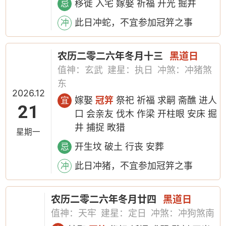
移徙 入宅 嫁娶 祈福 开光 掘井
忌
此日冲蛇，不宜参加冠笄之事
冲
农历二零二六年冬月十三
黑道日
值神：玄武
建星：执日
冲煞：冲猪煞
东
2026.12
嫁娶
冠笄
祭祀 祈福 求嗣 斋醮 进人
宜
21
口 会亲友 伐木 作梁 开柱眼 安床 掘
井 捕捉 畋猎
星期一
开生坟 破土 行丧 安葬
忌
此日冲猪，不宜参加冠笄之事
冲
农历二零二六年冬月廿四
黑道日
值神：天牢
建星：定日
冲煞：冲狗煞南