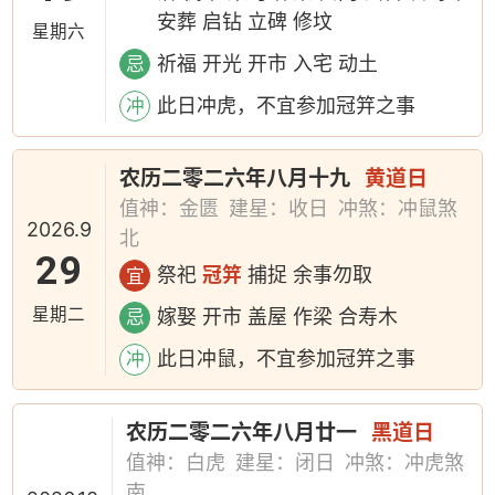
安葬 启钻 立碑 修坟
星期六
祈福 开光 开市 入宅 动土
忌
此日冲虎，不宜参加冠笄之事
冲
农历二零二六年八月十九
黄道日
值神：金匮
建星：收日
冲煞：冲鼠煞
2026.9
北
29
祭祀
冠笄
捕捉 余事勿取
宜
星期二
嫁娶 开市 盖屋 作梁 合寿木
忌
此日冲鼠，不宜参加冠笄之事
冲
农历二零二六年八月廿一
黑道日
值神：白虎
建星：闭日
冲煞：冲虎煞
南