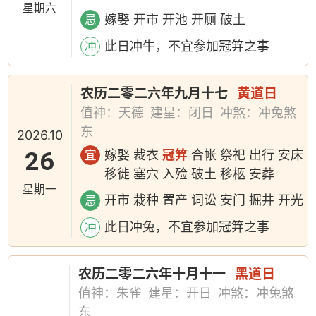
星期六
嫁娶 开市 开池 开厕 破土
忌
此日冲牛，不宜参加冠笄之事
冲
农历二零二六年九月十七
黄道日
值神：天德
建星：闭日
冲煞：冲兔煞
东
2026.10
26
嫁娶 裁衣
冠笄
合帐 祭祀 出行 安床
宜
移徙 塞穴 入殓 破土 移柩 安葬
星期一
开市 栽种 置产 词讼 安门 掘井 开光
忌
此日冲兔，不宜参加冠笄之事
冲
农历二零二六年十月十一
黑道日
值神：朱雀
建星：开日
冲煞：冲兔煞
东