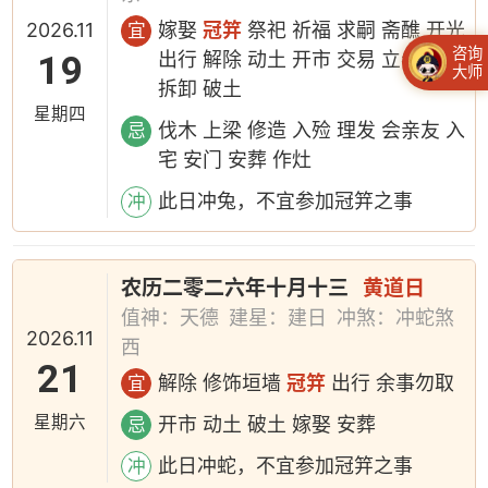
2026.11
嫁娶
冠笄
祭祀 祈福 求嗣 斋醮 开光
宜
咨询
19
出行 解除 动土 开市 交易 立券 挂匾
大师
拆卸 破土
星期四
伐木 上梁 修造 入殓 理发 会亲友 入
忌
宅 安门 安葬 作灶
此日冲兔，不宜参加冠笄之事
冲
农历二零二六年十月十三
黄道日
值神：天德
建星：建日
冲煞：冲蛇煞
2026.11
西
21
解除 修饰垣墙
冠笄
出行 余事勿取
宜
星期六
开市 动土 破土 嫁娶 安葬
忌
此日冲蛇，不宜参加冠笄之事
冲