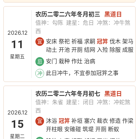
农历二零二六年冬月初三
黑道日
值神：勾陈
建星：危日
冲煞：冲牛煞
西
2026.12
11
安床 祭祀 祈福 求嗣
冠笄
伐木 架马
宜
动土 开池 开厕 结网 入殓 除服 成服
星期五
安门 栽种 作灶 治病
忌
此日冲牛，不宜参加冠笄之事
冲
农历二零二六年冬月初七
黑道日
值神：朱雀
建星：闭日
冲煞：冲蛇煞
西
2026.12
15
沐浴
冠笄
补垣 塞穴 裁衣 修造 作梁
宜
开柱眼 安碓磑 筑堤 开厕 断蚁
星期二