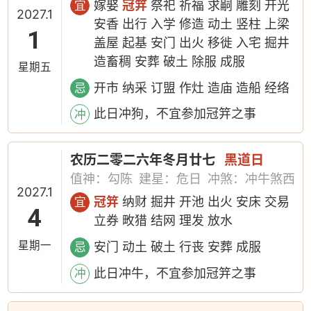
嫁娶
冠笄
祭祀 祈福 求嗣 雕刻 开光
宜
2027.1
安香 出行 入学 修造 动土 竖柱 上梁
1
盖屋 起基 安门 出火 移徙 入宅 掘井
造畜稠 安葬 破土 除服 成服
星期五
开市 纳采 订盟 作灶 造庙 造船 经络
忌
此日冲狗，不宜参加冠笄之事
冲
农历二零二六年冬月廿七
黑道日
值神：勾陈
建星：危日
冲煞：冲牛煞西
2027.1
冠笄
纳财 掘井 开池 出火 安床 交易
宜
4
立券 畋猎 结网 理发 放水
星期一
安门 动土 破土 行丧 安葬 成服
忌
此日冲牛，不宜参加冠笄之事
冲