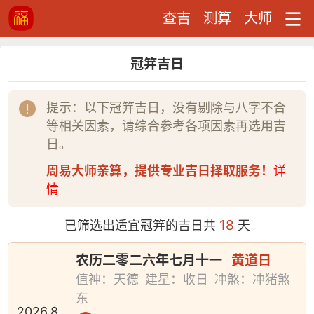
查吉
测算
大师
冠笄吉日
提示：以下冠笄吉日，没有剔除与八字不合
等相关因素，请综合参考各项因素再选用吉
日。
周易大师亲算，提供专业吉日择取服务！
详
情
18
已筛选出适宜冠笄的吉日共
天
农历二零二六年七月十一
黄道日
值神：天德
建星：收日
冲煞：冲猪煞
东
2026.8