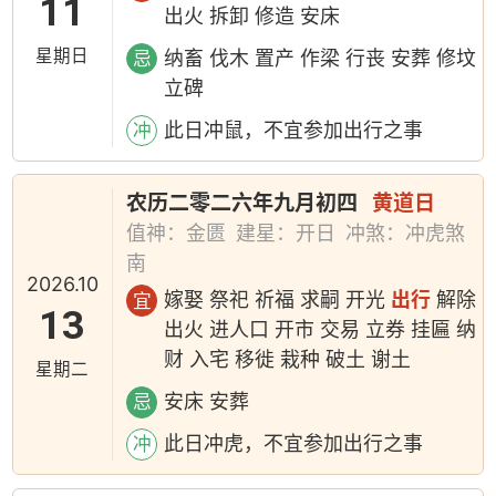
11
出火 拆卸 修造 安床
星期日
纳畜 伐木 置产 作梁 行丧 安葬 修坟
忌
立碑
此日冲鼠，不宜参加出行之事
冲
农历二零二六年九月初四
黄道日
值神：金匮
建星：开日
冲煞：冲虎煞
南
2026.10
嫁娶 祭祀 祈福 求嗣 开光
出行
解除
宜
13
出火 进人口 开市 交易 立券 挂匾 纳
财 入宅 移徙 栽种 破土 谢土
星期二
安床 安葬
忌
此日冲虎，不宜参加出行之事
冲