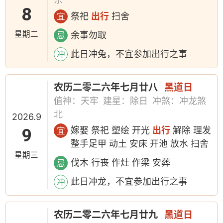
8
祭祀
出行
扫舍
宜
星期二
余事勿取
忌
此日冲兔，不宜参加出行之事
冲
农历二零二六年七月廿八
黑道日
值神：天牢
建星：除日
冲煞：冲龙煞
北
2026.9
9
嫁娶 祭祀 塑绘 开光
出行
解除 理发
宜
整手足甲 动土 安床 开池 放水 扫舍
星期三
伐木 行丧 作灶 作梁 安葬
忌
此日冲龙，不宜参加出行之事
冲
农历二零二六年七月廿九
黑道日