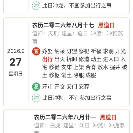
此日冲龙，不宜参加出行之事
冲
农历二零二六年八月十七
黑道日
值神：天刑
建星：危日
冲煞：冲狗煞
南
2026.9
嫁娶 纳采 订盟 祭祀 祈福 求嗣 开光
宜
27
出行
出火 拆卸 修造 动土 进人口 入
宅 移徙 安床 上梁 合脊 放水 掘井 破
星期日
土 移柩 谢土 除服 成服
开市 开仓 安门 安葬
忌
此日冲狗，不宜参加出行之事
冲
农历二零二六年八月廿一
黑道日
值神：白虎
建星：闭日
冲煞：冲虎煞