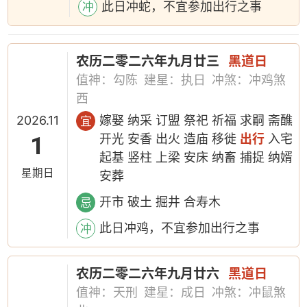
此日冲蛇，不宜参加出行之事
冲
农历二零二六年九月廿三
黑道日
值神：勾陈
建星：执日
冲煞：冲鸡煞
西
2026.11
嫁娶 纳采 订盟 祭祀 祈福 求嗣 斋醮
宜
1
开光 安香 出火 造庙 移徙
出行
入宅
起基 竖柱 上梁 安床 纳畜 捕捉 纳婿
星期日
安葬
开市 破土 掘井 合寿木
忌
此日冲鸡，不宜参加出行之事
冲
农历二零二六年九月廿六
黑道日
值神：天刑
建星：成日
冲煞：冲鼠煞