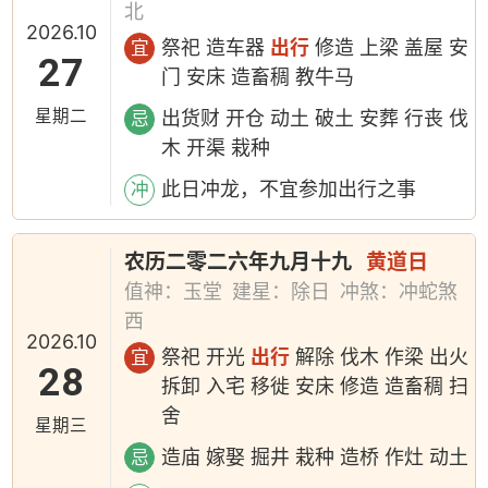
北
2026.10
祭祀 造车器
出行
修造 上梁 盖屋 安
宜
27
门 安床 造畜稠 教牛马
星期二
出货财 开仓 动土 破土 安葬 行丧 伐
忌
木 开渠 栽种
此日冲龙，不宜参加出行之事
冲
农历二零二六年九月十九
黄道日
值神：玉堂
建星：除日
冲煞：冲蛇煞
西
2026.10
祭祀 开光
出行
解除 伐木 作梁 出火
宜
28
拆卸 入宅 移徙 安床 修造 造畜稠 扫
舍
星期三
造庙 嫁娶 掘井 栽种 造桥 作灶 动土
忌