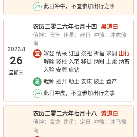
此日冲牛，不宜参加出行之事
冲
农历二零二六年七月十四
黑道日
值神：天牢
建星：建日
冲煞：冲虎煞
南
2026.8
嫁娶 纳采 订盟 祭祀 祈福 求嗣
出行
宜
26
解除 竖柱 入宅 移徙 纳财 上梁 纳畜
入殓 安葬 启钻
星期三
栽种 掘井 动土 安床 破土 置产
忌
此日冲虎，不宜参加出行之事
冲
农历二零二六年七月十八
黄道日
值神：青龙
建星：定日
冲煞：冲马煞
南