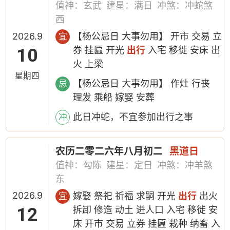
值神：玄武
建星：满日
冲煞：冲蛇煞
西
2026.9
【杨公忌日 大事勿用】 开市 交易 立
宜
10
券 挂匾 开光
出行
入宅 移徙 安床 出
火 上梁
星期四
【杨公忌日 大事勿用】 作灶 行丧
忌
理发 乘船 嫁娶 安葬
此日冲蛇，不宜参加出行之事
冲
农历二零二六年八月初二
黑道日
值神：勾陈
建星：定日
冲煞：冲羊煞
东
2026.9
嫁娶 祭祀 祈福 求嗣 开光
出行
出火
宜
12
拆卸 修造 动土 进人口 入宅 移徙 安
床 开市 交易 立券 挂匾 栽种 纳畜 入