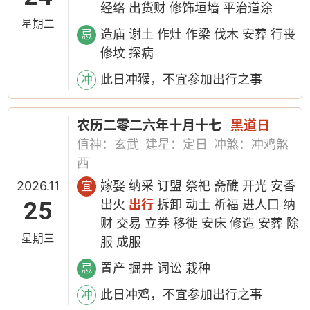
经络 出货财 修饰垣墙 平治道涂
星期二
造庙 谢土 作灶 作梁 伐木 安葬 行丧
忌
修坟 探病
此日冲猴，不宜参加出行之事
冲
农历二零二六年十月十七
黑道日
值神：玄武
建星：定日
冲煞：冲鸡煞
西
2026.11
嫁娶 纳采 订盟 祭祀 斋醮 开光 安香
宜
25
出火
出行
拆卸 动土 祈福 进人口 纳
财 交易 立券 移徙 安床 修造 安葬 除
星期三
服 成服
置产 掘井 词讼 栽种
忌
此日冲鸡，不宜参加出行之事
冲