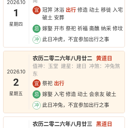
南
2026.10
1
冠笄 沐浴
出行
修造 动土 移徙 入宅
宜
破土 安葬
星期四
嫁娶 开市 祭祀 祈福 斋醮 纳采 修坟
忌
此日冲虎，不宜参加出行之事
冲
农历二零二六年八月廿二
黄道日
值神：玉堂
建星：建日
冲煞：冲兔煞
2026.10
东
2
祭祀
出行
宜
星期五
嫁娶 入宅 修造 动土 会亲友 破土
忌
此日冲兔，不宜参加出行之事
冲
农历二零二六年八月廿三
黑道日