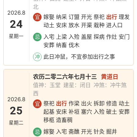
北
2026.8
嫁娶 纳采 订盟 开光 祭祀
出行
理发
宜
24
动土 安床 放水 开渠 栽种 进人口
星期一
入宅 上梁 入殓 盖屋 探病 作灶 安门
忌
安葬 纳畜 伐木
此日冲鼠，不宜参加出行之事
冲
农历二零二六年七月十三
黄道日
值神：玉堂
建星：闭日
冲煞：冲牛煞
西
2026.8
祭祀
出行
作梁 出火 拆卸 修造 动土
宜
25
起基 安床 补垣 塞穴 入殓 破土 安葬
移柩 造畜稠
星期二
嫁娶 入宅 斋醮 开光 针灸 掘井
忌