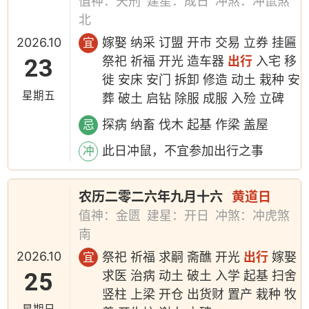
值神：天刑
建星：成日
冲煞：冲鼠煞
北
2026.10
嫁娶 纳采 订盟 开市 交易 立券 挂匾
宜
23
祭祀 祈福 开光 造车器
出行
入宅 移
徙 安床 安门 拆卸 修造 动土 栽种 安
星期五
葬 破土 启钻 除服 成服 入殓 立碑
探病 纳畜 伐木 起基 作梁 盖屋
忌
此日冲鼠，不宜参加出行之事
冲
农历二零二六年九月十六
黄道日
值神：金匮
建星：开日
冲煞：冲虎煞
南
2026.10
祭祀 祈福 求嗣 斋醮 开光
出行
嫁娶
宜
25
求医 治病 动土 破土 入学 起基 扫舍
竖柱 上梁 开仓 出货财 置产 栽种 牧