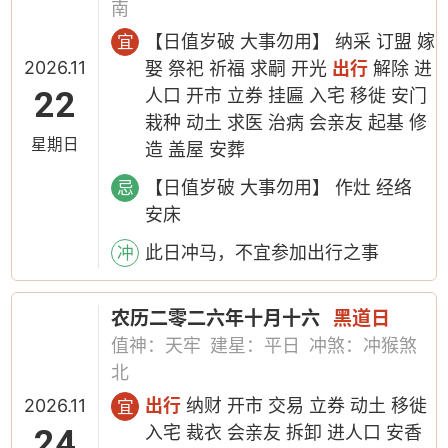
南
【日值岁破 大事勿用】 纳采 订盟 嫁
宜
2026.11
娶 祭祀 祈福 求嗣 开光
出行
解除 进
22
人口 开市 立券 挂匾 入宅 移徙 安门
栽种 动土 求医 治病 会亲友 起基 修
星期日
造 盖屋 安葬
【日值岁破 大事勿用】 作灶 经络
忌
安床
此日冲马，不宜参加出行之事
冲
农历二零二六年十月十六
黑道日
值神：天牢
建星：平日
冲煞：冲猴煞
北
2026.11
出行
纳财 开市 交易 立券 动土 移徙
宜
24
入宅 裁衣 会亲友 拆卸 进人口 安香