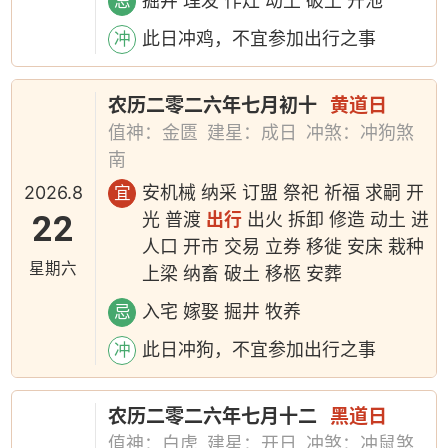
掘井 理发 作灶 动土 破土 开池
忌
此日冲鸡，不宜参加出行之事
冲
农历二零二六年七月初十
黄道日
值神：金匮
建星：成日
冲煞：冲狗煞
南
2026.8
安机械 纳采 订盟 祭祀 祈福 求嗣 开
宜
22
光 普渡
出行
出火 拆卸 修造 动土 进
人口 开市 交易 立券 移徙 安床 栽种
星期六
上梁 纳畜 破土 移柩 安葬
入宅 嫁娶 掘井 牧养
忌
此日冲狗，不宜参加出行之事
冲
农历二零二六年七月十二
黑道日
值神：白虎
建星：开日
冲煞：冲鼠煞