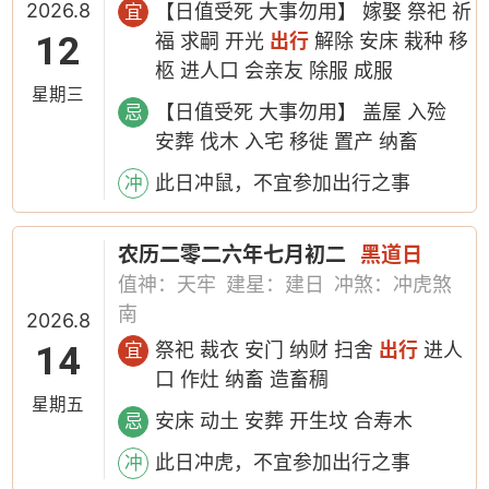
2026.8
【日值受死 大事勿用】 嫁娶 祭祀 祈
宜
12
福 求嗣 开光
出行
解除 安床 栽种 移
柩 进人口 会亲友 除服 成服
星期三
【日值受死 大事勿用】 盖屋 入殓
忌
安葬 伐木 入宅 移徙 置产 纳畜
此日冲鼠，不宜参加出行之事
冲
农历二零二六年七月初二
黑道日
值神：天牢
建星：建日
冲煞：冲虎煞
南
2026.8
14
祭祀 裁衣 安门 纳财 扫舍
出行
进人
宜
口 作灶 纳畜 造畜稠
星期五
安床 动土 安葬 开生坟 合寿木
忌
此日冲虎，不宜参加出行之事
冲