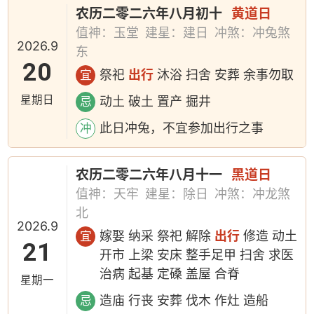
农历二零二六年八月初十
黄道日
值神：玉堂
建星：建日
冲煞：冲兔煞
2026.9
东
20
祭祀
出行
沐浴 扫舍 安葬 余事勿取
宜
星期日
动土 破土 置产 掘井
忌
此日冲兔，不宜参加出行之事
冲
农历二零二六年八月十一
黑道日
值神：天牢
建星：除日
冲煞：冲龙煞
北
2026.9
嫁娶 纳采 祭祀 解除
出行
修造 动土
宜
21
开市 上梁 安床 整手足甲 扫舍 求医
治病 起基 定磉 盖屋 合脊
星期一
造庙 行丧 安葬 伐木 作灶 造船
忌