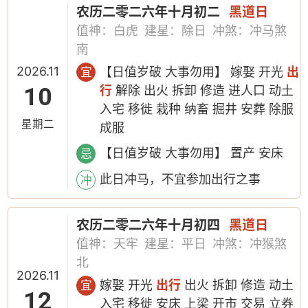
农历二零二六年十月初二
黑道日
值神：白虎
建星：除日
冲煞：冲马煞
南
2026.11
【日值岁破 大事勿用】 嫁娶 开光
出
宜
10
行
解除 出火 拆卸 修造 进人口 动土
入宅 移徙 栽种 纳畜 掘井 安葬 除服
星期二
成服
【日值岁破 大事勿用】 置产 安床
忌
此日冲马，不宜参加出行之事
冲
农历二零二六年十月初四
黑道日
值神：天牢
建星：平日
冲煞：冲猴煞
北
2026.11
嫁娶 开光
出行
出火 拆卸 修造 动土
宜
12
入宅 移徙 安床 上梁 开市 交易 立券