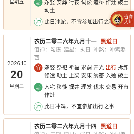
星期五
嫁娶 安葬 行丧 词讼 造桥 作灶 破土
忌
动土
咨询
此日冲蛇，不宜参加出行之事
冲
大师
农历二零二六年九月十一
黑道日
值神：勾陈
建星：执日
冲煞：冲鸡煞
西
2026.10
嫁娶 祭祀 祈福 求嗣 开光
出行
拆卸
宜
20
修造 动土 上梁 安床 纳畜 入殓 破土
星期二
入宅 移徙 掘井 理发 伐木 交易 开市
忌
作灶
此日冲鸡，不宜参加出行之事
冲
农历二零二六年九月十四
黑道日