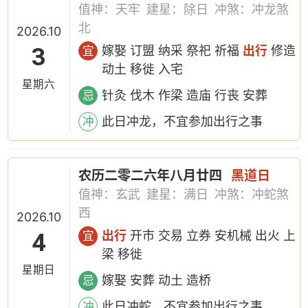
值神：天牢
建星：除日
冲煞：冲龙煞
北
2026.10
3
嫁娶 订盟 纳采 祭祀 祈福
出行
修造
宜
动土 移徙 入宅
星期六
针灸 伐木 作梁 造庙 行丧 安葬
忌
此日冲龙，不宜参加出行之事
冲
农历二零二六年八月廿四
黑道日
值神：玄武
建星：满日
冲煞：冲蛇煞
西
2026.10
4
出行
开市 交易 立券 安机械 出火 上
宜
梁 移徙
星期日
嫁娶 安葬 动土 造桥
忌
此日冲蛇，不宜参加出行之事
冲