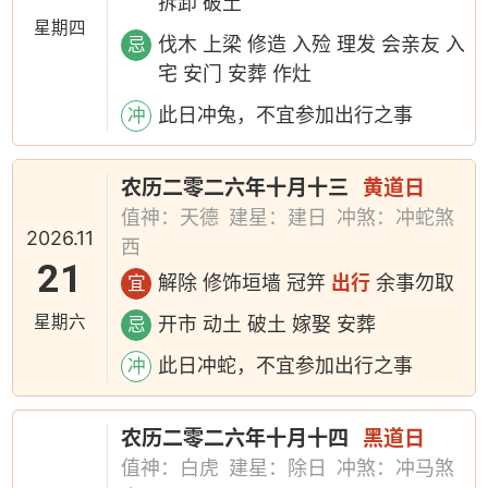
拆卸 破土
星期四
伐木 上梁 修造 入殓 理发 会亲友 入
忌
宅 安门 安葬 作灶
此日冲兔，不宜参加出行之事
冲
农历二零二六年十月十三
黄道日
值神：天德
建星：建日
冲煞：冲蛇煞
2026.11
西
21
解除 修饰垣墙 冠笄
出行
余事勿取
宜
星期六
开市 动土 破土 嫁娶 安葬
忌
此日冲蛇，不宜参加出行之事
冲
农历二零二六年十月十四
黑道日
值神：白虎
建星：除日
冲煞：冲马煞