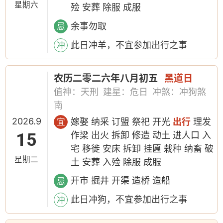
星期六
殓 安葬 除服 成服
余事勿取
忌
此日冲羊，不宜参加出行之事
冲
农历二零二六年八月初五
黑道日
值神：天刑
建星：危日
冲煞：冲狗煞
南
2026.9
嫁娶 纳采 订盟 祭祀 开光
出行
理发
宜
15
作梁 出火 拆卸 修造 动土 进人口 入
宅 移徙 安床 拆卸 挂匾 栽种 纳畜 破
星期二
土 安葬 入殓 除服 成服
开市 掘井 开渠 造桥 造船
忌
此日冲狗，不宜参加出行之事
冲