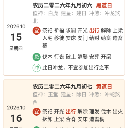
农历二零二六年九月初六
黑道日
值神：白虎
建星：建日
冲煞：冲龙煞
北
2026.10
祭祀 祈福 求嗣 开光
出行
解除 上梁
宜
15
入宅 移徙 安床 安门 纳财 纳畜 造畜
稠
星期四
伐木 行丧 破土 嫁娶 安葬 开渠
忌
此日冲龙，不宜参加出行之事
冲
农历二零二六年九月初七
黄道日
值神：玉堂
建星：除日
冲煞：冲蛇煞
西
2026.10
祭祀 开光
出行
解除 理发 伐木 出火
宜
16
拆卸 上梁 合脊 安床 造畜稠