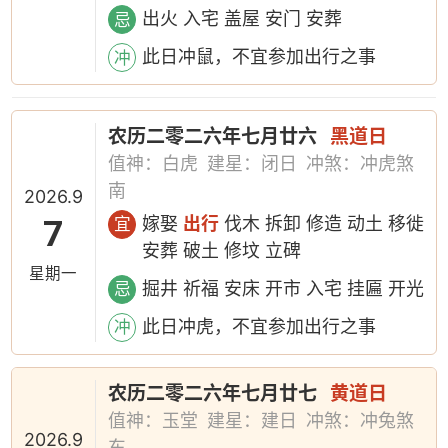
出火 入宅 盖屋 安门 安葬
忌
此日冲鼠，不宜参加出行之事
冲
农历二零二六年七月廿六
黑道日
值神：白虎
建星：闭日
冲煞：冲虎煞
南
2026.9
7
嫁娶
出行
伐木 拆卸 修造 动土 移徙
宜
安葬 破土 修坟 立碑
星期一
掘井 祈福 安床 开市 入宅 挂匾 开光
忌
此日冲虎，不宜参加出行之事
冲
农历二零二六年七月廿七
黄道日
值神：玉堂
建星：建日
冲煞：冲兔煞
2026.9
东