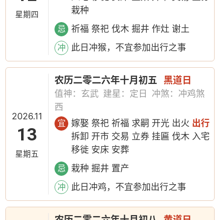
栽种
星期四
祈福 祭祀 伐木 掘井 作灶 谢土
忌
此日冲猴，不宜参加出行之事
冲
农历二零二六年十月初五
黑道日
值神：玄武
建星：定日
冲煞：冲鸡煞
西
2026.11
嫁娶 祭祀 祈福 求嗣 开光 出火
出行
宜
13
拆卸 开市 交易 立券 挂匾 伐木 入宅
移徙 安床 安葬
星期五
栽种 掘井 置产
忌
此日冲鸡，不宜参加出行之事
冲
农历二零二六年十月初八
黄道日