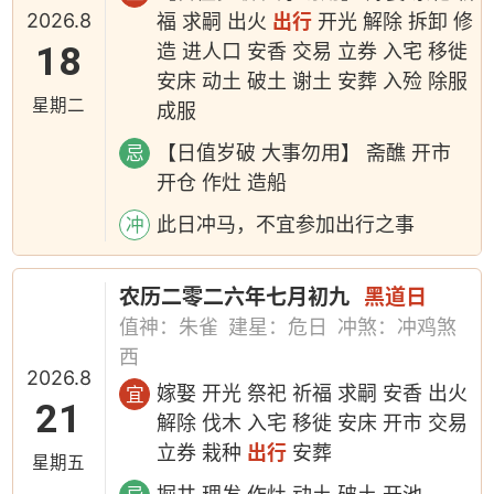
2026.8
福 求嗣 出火
出行
开光 解除 拆卸 修
18
造 进人口 安香 交易 立券 入宅 移徙
安床 动土 破土 谢土 安葬 入殓 除服
星期二
成服
【日值岁破 大事勿用】 斋醮 开市
忌
开仓 作灶 造船
此日冲马，不宜参加出行之事
冲
农历二零二六年七月初九
黑道日
值神：朱雀
建星：危日
冲煞：冲鸡煞
西
2026.8
嫁娶 开光 祭祀 祈福 求嗣 安香 出火
宜
21
解除 伐木 入宅 移徙 安床 开市 交易
立券 栽种
出行
安葬
星期五