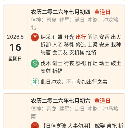
农历二零二六年七月初四
黄道日
值神：司命
建星：满日
冲煞：冲龙煞
北
2026.8
纳采 订盟 开光
出行
解除 安香 出火
宜
16
拆卸 入宅 移徙 修造 上梁 安床 栽种
纳畜 会亲友 安机械 经络
星期日
伐木 谢土 行丧 祭祀 作灶 动土 破土
忌
安葬 祈福
此日冲龙，不宜参加出行之事
冲
农历二零二六年七月初六
黄道日
值神：青龙
建星：定日
冲煞：冲马煞
南
【日值岁破 大事勿用】 嫁娶 祭祀 祈
宜