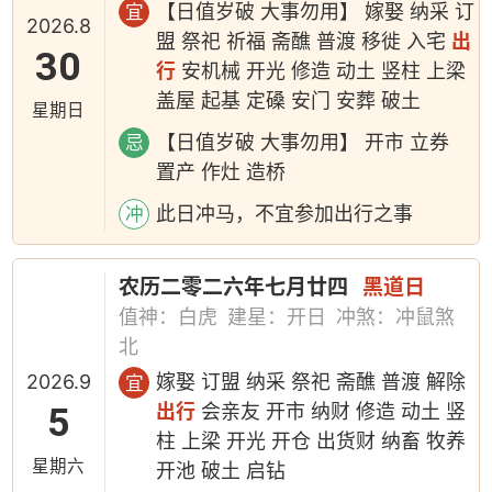
【日值岁破 大事勿用】 嫁娶 纳采 订
宜
2026.8
盟 祭祀 祈福 斋醮 普渡 移徙 入宅
出
30
行
安机械 开光 修造 动土 竖柱 上梁
盖屋 起基 定磉 安门 安葬 破土
星期日
【日值岁破 大事勿用】 开市 立券
忌
置产 作灶 造桥
此日冲马，不宜参加出行之事
冲
农历二零二六年七月廿四
黑道日
值神：白虎
建星：开日
冲煞：冲鼠煞
北
2026.9
嫁娶 订盟 纳采 祭祀 斋醮 普渡 解除
宜
5
出行
会亲友 开市 纳财 修造 动土 竖
柱 上梁 开光 开仓 出货财 纳畜 牧养
星期六
开池 破土 启钻