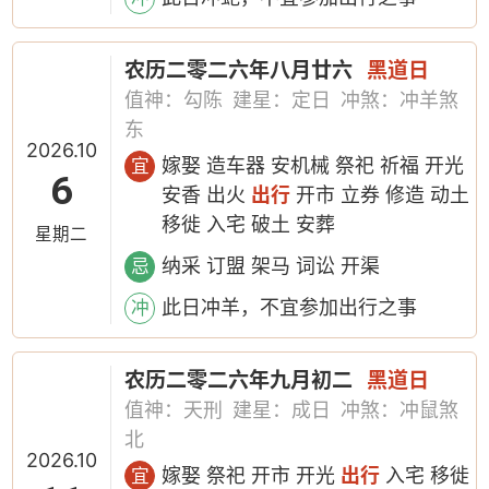
农历二零二六年八月廿六
黑道日
值神：勾陈
建星：定日
冲煞：冲羊煞
东
2026.10
嫁娶 造车器 安机械 祭祀 祈福 开光
宜
6
安香 出火
出行
开市 立券 修造 动土
移徙 入宅 破土 安葬
星期二
纳采 订盟 架马 词讼 开渠
忌
此日冲羊，不宜参加出行之事
冲
农历二零二六年九月初二
黑道日
值神：天刑
建星：成日
冲煞：冲鼠煞
北
2026.10
嫁娶 祭祀 开市 开光
出行
入宅 移徙
宜