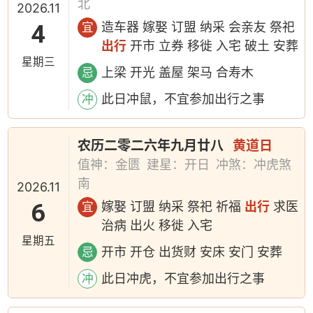
北
2026.11
4
造车器 嫁娶 订盟 纳采 会亲友 祭祀
宜
出行
开市 立券 移徙 入宅 破土 安葬
星期三
上梁 开光 盖屋 架马 合寿木
忌
此日冲鼠，不宜参加出行之事
冲
农历二零二六年九月廿八
黄道日
值神：金匮
建星：开日
冲煞：冲虎煞
南
2026.11
6
嫁娶 订盟 纳采 祭祀 祈福
出行
求医
宜
治病 出火 移徙 入宅
星期五
开市 开仓 出货财 安床 安门 安葬
忌
此日冲虎，不宜参加出行之事
冲