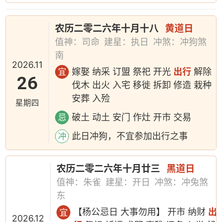
农历二零二六年十月十八
黄道日
值神：司命
建星：执日
冲煞：冲狗煞
南
2026.11
嫁娶 纳采 订盟 祭祀 开光
出行
解除
宜
26
伐木 出火 入宅 移徙 拆卸 修造 栽种
安葬 入殓
星期四
破土 动土 安门 作灶 开市 交易
忌
此日冲狗，不宜参加出行之事
冲
农历二零二六年十月廿三
黑道日
值神：朱雀
建星：开日
冲煞：冲兔煞
东
【杨公忌日 大事勿用】 开市 纳财
出
宜
2026.12