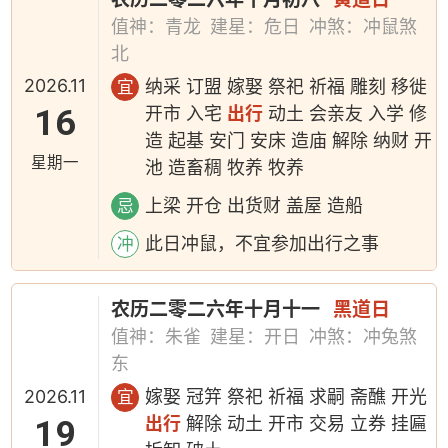
值神：青龙
建星：危日
冲煞：冲鼠煞
北
2026.11
纳采 订盟 嫁娶 祭祀 祈福 雕刻 移徙
宜
16
开市 入宅
出行
动土 会亲友 入学 修
造 起基 安门 安床 造庙 解除 纳财 开
星期一
池 造畜稠 牧养 牧养
上梁 开仓 出货财 盖屋 造船
忌
此日冲鼠，不宜参加出行之事
冲
农历二零二六年十月十一
黑道日
值神：朱雀
建星：开日
冲煞：冲兔煞
东
2026.11
嫁娶 冠笄 祭祀 祈福 求嗣 斋醮 开光
宜
19
出行
解除 动土 开市 交易 立券 挂匾