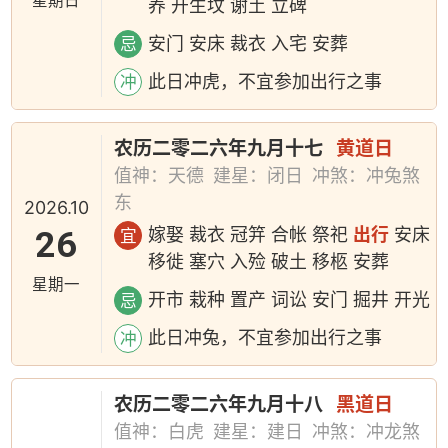
星期日
养 开生坟 谢土 立碑
安门 安床 裁衣 入宅 安葬
忌
此日冲虎，不宜参加出行之事
冲
农历二零二六年九月十七
黄道日
值神：天德
建星：闭日
冲煞：冲兔煞
东
2026.10
26
嫁娶 裁衣 冠笄 合帐 祭祀
出行
安床
宜
移徙 塞穴 入殓 破土 移柩 安葬
星期一
开市 栽种 置产 词讼 安门 掘井 开光
忌
此日冲兔，不宜参加出行之事
冲
农历二零二六年九月十八
黑道日
值神：白虎
建星：建日
冲煞：冲龙煞