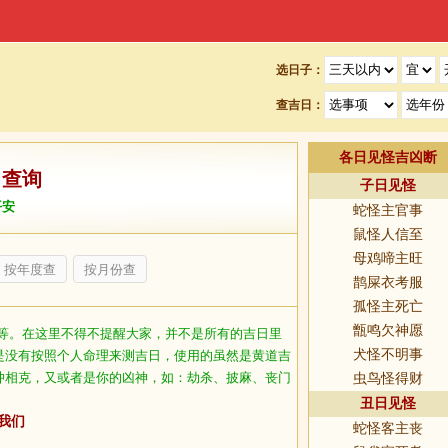
选日子：
查吉日：
各日见怪吉凶断
日查询
子日见怪
平安
蛇怪主官事
鼠怪人信至
母鸡啼主旺
按年度查
按月份查
鹊屎衣考服
孤怪主死亡
甑鸣欠神愿
等。在这里不得不提醒大家，并不是所有的吉日里
犬怪不明事
是没有按照个人命理来测吉日，使用的虽然是黄道吉
冲相克，又或者是你的凶神，如：劫杀、披麻、丧门
虫鸟怪得财
丑日见怪
我们
蛇怪客主丧