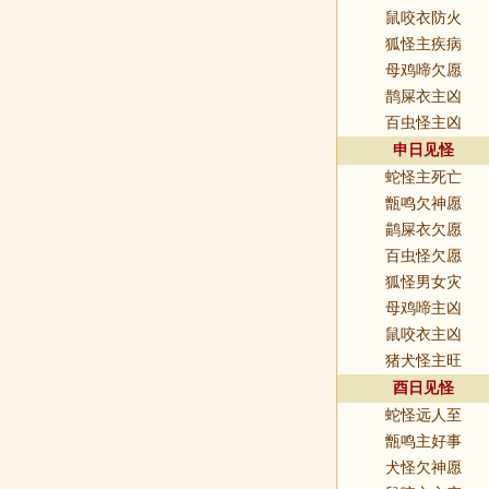
鼠咬衣防火
狐怪主疾病
母鸡啼欠愿
鹊屎衣主凶
百虫怪主凶
申日见怪
蛇怪主死亡
甑鸣欠神愿
鹋屎衣欠愿
百虫怪欠愿
狐怪男女灾
母鸡啼主凶
鼠咬衣主凶
猪犬怪主旺
酉日见怪
蛇怪远人至
甑鸣主好事
犬怪欠神愿