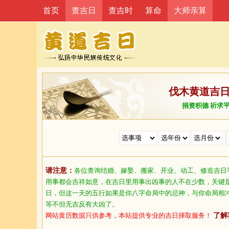
首页
查吉日
查吉时
算命
大师亲算
伐木黄道吉
捐资积德 祈求
请注意：
各位查询结婚、嫁娶、搬家、开业、动工、修造吉日
用事都会吉祥如意，在吉日里用事出凶事的人不在少数，关键
日，但这一天的五行如果是你八字命局中的忌神，与你命局相
等不但无吉反有大凶了。
网站黄历数据只供参考，本站提供专业的吉日择取服务！
了解