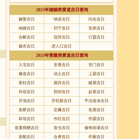
2023年婚姻类黄道吉日查询
嫁娶吉日
纳采吉日
问名吉日
纳婿吉日
归宁吉日
安床吉日
合帐吉日
冠笄吉日
订盟吉日
裁衣吉日
进人口吉日
2023年营建类黄道吉日查询
入宅吉日
安香吉日
安门吉日
修造吉日
动土吉日
上梁吉日
竖柱吉日
掘井吉日
破屋吉日
补垣吉日
拆卸吉日
起基吉日
开池吉日
开柱眼吉日
平治道涂吉日
造桥吉日
定磉吉日
造屋吉日
坏垣吉日
作灶吉日
作梁吉日
造畜椆栖吉日
造仓吉日
修饰垣墙吉日
造船吉日
合脊吉日
作厕吉日