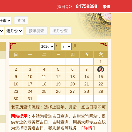
81759898
择日QQ：
繁體
按年度查
按月份查
年
月
日
一
二
三
四
五
六
1
2
3
4
5
6
7
8
9
10
11
12
13
14
15
16
17
18
19
20
21
22
23
24
25
26
27
28
29
30
31
老黄历查询流程：选择上面年、月后，点击日期即可
网站提示：
本站为
黄道吉日查询
、
吉时查询
网站，提
供专业的
老黄历吉日、吉时查询
。周易大师专业在线
为您择取
黄道吉日
、婴儿起名等服务… [
详情
]