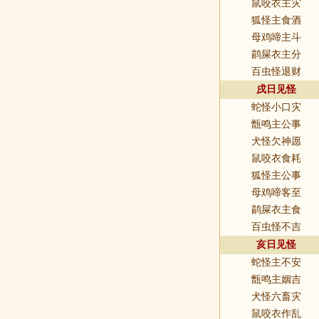
鼠咬衣主灾
狐怪主食酒
母鸡啼主斗
鹋屎衣主分
百虫怪退财
戌日见怪
蛇怪小口灾
甑鸣主公事
犬怪欠神愿
鼠咬衣食耗
狐怪主公事
母鸡啼客至
鹋屎衣主食
百虫怪不吉
亥日见怪
蛇怪主不安
甑鸣主姻吉
犬怪六畜灾
鼠咬衣作乱