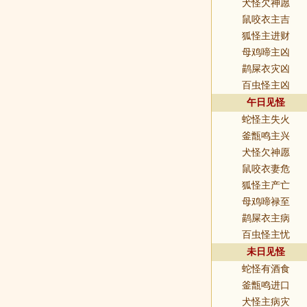
犬怪欠神愿
鼠咬衣主吉
狐怪主进财
母鸡啼主凶
鹋屎衣灾凶
百虫怪主凶
午日见怪
蛇怪主失火
釜甑鸣主兴
犬怪欠神愿
鼠咬衣妻危
狐怪主产亡
母鸡啼禄至
鹋屎衣主病
百虫怪主忧
未日见怪
蛇怪有酒食
釜甑鸣进口
犬怪主病灾