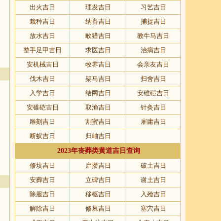
出火吉日
理发吉日
习艺吉日
栽种吉日
纳畜吉日
捕捉吉日
放水吉日
畋猎吉日
教牛马吉日
整手足甲吉日
求医吉日
治病吉日
安机械吉日
牧养吉日
会亲友吉日
伐木吉日
架马吉日
扫舍吉日
入学吉日
结网吉日
安碓磑吉日
安碓硙吉日
取渔吉日
针灸吉日
雕刻吉日
割蜜吉日
雇庸吉日
断蚁吉日
归岫吉日
2023年丧葬类黄道吉日查询
修坟吉日
启攒吉日
破土吉日
安葬吉日
立碑吉日
谢土吉日
除服吉日
移柩吉日
入殓吉日
解除吉日
修墓吉日
塞穴吉日