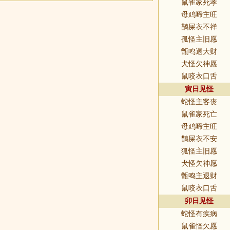
鼠雀家死孝
母鸡啼主旺
鹋屎衣不祥
孤怪主旧愿
甑鸣退大财
犬怪欠神愿
鼠咬衣口舌
寅日见怪
蛇怪主客丧
鼠雀家死亡
母鸡啼主旺
鹊屎衣不安
狐怪主旧愿
犬怪欠神愿
甑鸣主退财
鼠咬衣口舌
卯日见怪
蛇怪有疾病
鼠雀怪欠愿