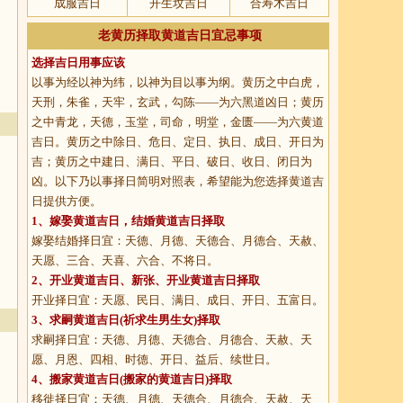
成服吉日
开生坟吉日
合寿木吉日
老黄历择取黄道吉日宜忌事项
选择吉日用事应该
以事为经以神为纬，以神为目以事为纲。黄历之中白虎，
天刑，朱雀，天牢，玄武，勾陈——为六黑道凶日；黄历
之中青龙，天德，玉堂，司命，明堂，金匮——为六黄道
吉日。黄历之中除日、危日、定日、执日、成日、开日为
吉；黄历之中建日、满日、平日、破日、收日、闭日为
凶。以下乃以事择日简明对照表，希望能为您选择黄道吉
日提供方便。
1、
嫁娶黄道吉日
，结婚黄道吉日择取
嫁娶结婚择日宜：天德、月德、天德合、月德合、天赦、
天愿、三合、天喜、六合、不将日。
2、
开业黄道吉日
、新张、开业黄道吉日择取
开业择日宜：天愿、民日、满日、成日、开日、五富日。
3、
求嗣黄道吉日
(祈求生男生女)择取
求嗣择日宜：天德、月德、天德合、月德合、天赦、天
愿、月恩、四相、时德、开日、益后、续世日。
4、
搬家黄道吉日
(搬家的黄道吉日)择取
移徙择日宜：天德、月德、天德合、月德合、天赦、天