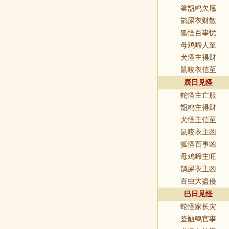
釜甑鸣欠愿
鹋屎衣财散
狐怪百事忧
母鸡啼人至
犬怪主得财
鼠咬衣信至
辰日见怪
蛇怪主亡服
甑鸣主得财
犬怪主信至
鼠咬衣主凶
狐怪百事凶
母鸡啼主旺
鹊屎衣主凶
百虫大盗侵
巳日见怪
蛇怪家长灾
釜甑鸣官事