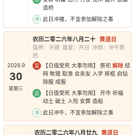
造桥
此日冲猪，不宜参加解除之事
冲
农历二零二六年八月二十
黄道日
值神：天德
建星：开日
冲煞：冲牛煞
西
2026.9
【日值受死 大事勿用】 祭祀
解除
结
宜
30
网 畋猎 取渔 会亲友 入学 移柩 启钻
除服 成服
星期三
【日值受死 大事勿用】 开市 祈福
忌
动土 破土 入殓 安葬 造船
此日冲牛，不宜参加解除之事
冲
农历二零二六年八月廿九
黄道日