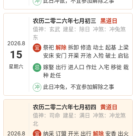
此日冲鼠，不宜参加解除之事
冲
农历二零二六年七月初三
黑道日
值神：玄武
建星：除日
冲煞：冲兔煞
东
2026.8
祭祀
解除
拆卸 修造 动土 起基 上梁
宜
15
安床 安门 开渠 开池 入殓 破土 启钻
星期六
嫁娶 出行 进人口 作灶 入宅 移徙 栽
忌
种 赴任
此日冲兔，不宜参加解除之事
冲
农历二零二六年七月初四
黄道日
值神：司命
建星：满日
冲煞：冲龙煞
北
2026.8
纳采 订盟 开光 出行
解除
安香 出火
宜