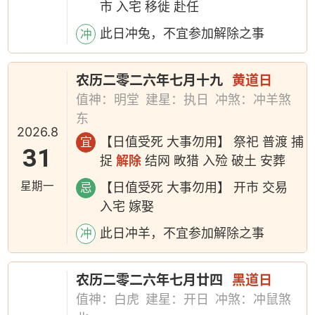
市 入宅 移徙 赴任
此日冲兔，不宜参加解除之事
冲
农历二零二六年七月十九
黄道日
值神：明堂
建星：执日
冲煞：冲羊煞
东
2026.8
【日值受死 大事勿用】 祭祀 普渡 捕
宜
31
捉
解除
结网 畋猎 入殓 破土 安葬
星期一
【日值受死 大事勿用】 开市 交易
忌
入宅 嫁娶
此日冲羊，不宜参加解除之事
冲
农历二零二六年七月廿四
黑道日
值神：白虎
建星：开日
冲煞：冲鼠煞