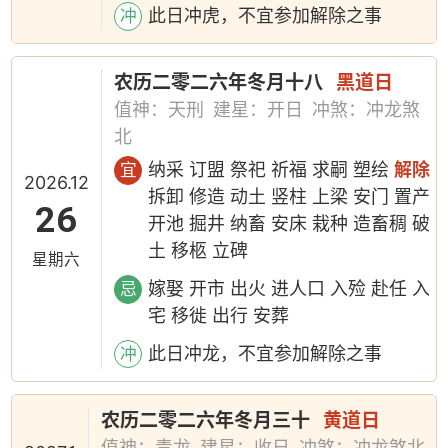
此日冲虎，不宜参加解除之事
冲
农历二零二六年冬月十八
黑道日
值神：天刑
建星：开日
冲煞：冲龙煞
北
纳采 订盟 祭祀 祈福 求嗣 塑绘
解除
宜
2026.12
拆卸 修造 动土 竖柱 上梁 安门 置产
26
开池 掘井 纳畜 安床 栽种 造畜稠 破
土 移柩 立碑
星期六
嫁娶 开市 出火 进人口 入殓 赴任 入
忌
宅 移徙 出行 安葬
此日冲龙，不宜参加解除之事
冲
农历二零二六年冬月三十
黄道日
值神：青龙
建星：收日
冲煞：冲龙煞北