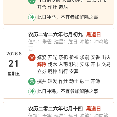
【日值岁破 大事勿用】 斋醮 开市
忌
开仓 作灶 造船
此日冲马，不宜参加解除之事
冲
农历二零二六年七月初九
黑道日
值神：朱雀
建星：危日
冲煞：冲鸡煞
西
2026.8
嫁娶 开光 祭祀 祈福 求嗣 安香 出火
宜
21
解除
伐木 入宅 移徙 安床 开市 交易
立券 栽种 出行 安葬
星期五
掘井 理发 作灶 动土 破土 开池
忌
此日冲鸡，不宜参加解除之事
冲
农历二零二六年七月十四
黑道日
值神：天牢
建星：建日
冲煞：冲虎煞