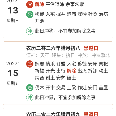
2027.1
解除
平治道涂 余事勿取
宜
13
移徙 入宅 掘井 造庙 栽种 针灸 治病
忌
星期三
开池
此日冲狗，不宜参加解除之事
冲
农历二零二六年腊月初八
黑道日
值神：天牢
建星：执日
冲煞：冲鼠煞北
2027.1
嫁娶 纳采 订盟 入宅 移徙 安床 祭祀
宜
15
祈福 开光 出行
解除
出火 拆卸 动土
纳畜 谢土 安葬 破土
星期五
伐木 开市 交易 上梁 作灶 安门 盖屋
忌
此日冲鼠，不宜参加解除之事
冲
农历二零二六年腊月初九
黑道日