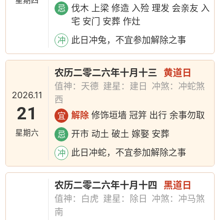
星期四
伐木 上梁 修造 入殓 理发 会亲友 入
忌
宅 安门 安葬 作灶
此日冲兔，不宜参加解除之事
冲
农历二零二六年十月十三
黄道日
值神：天德
建星：建日
冲煞：冲蛇煞
2026.11
西
21
解除
修饰垣墙 冠笄 出行 余事勿取
宜
星期六
开市 动土 破土 嫁娶 安葬
忌
此日冲蛇，不宜参加解除之事
冲
农历二零二六年十月十四
黑道日
值神：白虎
建星：除日
冲煞：冲马煞
南