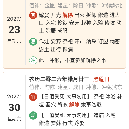
值神：金匮
建星：除日
冲煞：冲猴煞北
嫁娶 开光
解除
出火 拆卸 修造 进人
宜
2027.1
口 入宅 移徙 安床 栽种 入殓 修坟 动
23
土 除服 成服
星期六
作灶 安葬 祭祀 开市 纳采 订盟 纳畜
忌
谢土 出行 探病
此日冲猴，不宜参加解除之事
冲
农历二零二六年腊月廿三
黑道日
值神：勾陈
建星：成日
冲煞：冲兔煞东
2027.1
【日值受死 大事勿用】 祭祀 沐浴 补
宜
30
垣 塞穴 断蚁
解除
余事勿取
【日值受死 大事勿用】 造庙 入宅
忌
星期六
修造 安葬 行丧 嫁娶