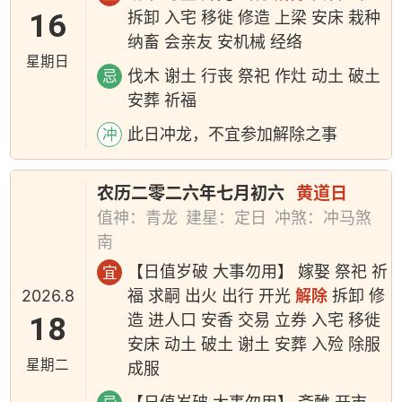
16
拆卸 入宅 移徙 修造 上梁 安床 栽种
纳畜 会亲友 安机械 经络
星期日
伐木 谢土 行丧 祭祀 作灶 动土 破土
忌
安葬 祈福
此日冲龙，不宜参加解除之事
冲
农历二零二六年七月初六
黄道日
值神：青龙
建星：定日
冲煞：冲马煞
南
【日值岁破 大事勿用】 嫁娶 祭祀 祈
宜
2026.8
福 求嗣 出火 出行 开光
解除
拆卸 修
18
造 进人口 安香 交易 立券 入宅 移徙
安床 动土 破土 谢土 安葬 入殓 除服
星期二
成服