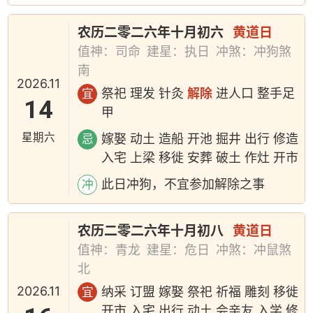
农历二零二六年十月初六
黄道日
值神：司命
建星：执日
冲煞：冲狗煞
南
2026.11
祭祀 理发 针灸
解除
进人口 整手足
宜
14
甲
星期六
嫁娶 动土 造船 开池 掘井 出行 修造
忌
入宅 上梁 移徙 安葬 破土 作灶 开市
此日冲狗，不宜参加解除之事
冲
农历二零二六年十月初八
黄道日
值神：青龙
建星：危日
冲煞：冲鼠煞
北
2026.11
纳采 订盟 嫁娶 祭祀 祈福 雕刻 移徙
宜
开市 入宅 出行 动土 会亲友 入学 修