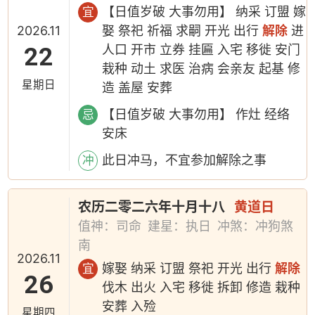
【日值岁破 大事勿用】 纳采 订盟 嫁
宜
2026.11
娶 祭祀 祈福 求嗣 开光 出行
解除
进
22
人口 开市 立券 挂匾 入宅 移徙 安门
栽种 动土 求医 治病 会亲友 起基 修
星期日
造 盖屋 安葬
【日值岁破 大事勿用】 作灶 经络
忌
安床
此日冲马，不宜参加解除之事
冲
农历二零二六年十月十八
黄道日
值神：司命
建星：执日
冲煞：冲狗煞
南
2026.11
嫁娶 纳采 订盟 祭祀 开光 出行
解除
宜
26
伐木 出火 入宅 移徙 拆卸 修造 栽种
安葬 入殓
星期四