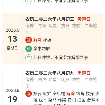
此日冲龙，不宜参加解除之事
冲
农历二零二六年八月初三
黄道日
值神：青龙
建星：执日
冲煞：冲猴煞
2026.9
北
13
解除
坏垣
宜
星期日
余事勿取
忌
此日冲猴，不宜参加解除之事
冲
农历二零二六年八月初九
黑道日
值神：白虎
建星：闭日
冲煞：冲虎煞
南
2026.9
嫁娶 冠笄 安机械
解除
纳畜 牧养 沐
宜
19
浴 伐木 架马 作梁 安门 扫舍 合寿木