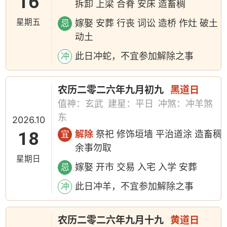
16
拆卸 上梁 合脊 安床 造畜稠
星期五
嫁娶 安葬 行丧 词讼 造桥 作灶 破土
忌
动土
此日冲蛇，不宜参加解除之事
冲
农历二零二六年九月初九
黑道日
值神：玄武
建星：平日
冲煞：冲羊煞
东
2026.10
18
解除
祭祀 修饰垣墙 平治道涂 造畜稠
宜
余事勿取
星期日
嫁娶 开市 交易 入宅 入学 安葬
忌
此日冲羊，不宜参加解除之事
冲
农历二零二六年九月十九
黄道日