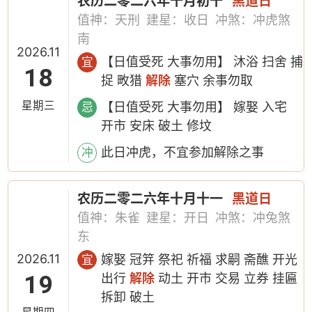
农历二零二六年十月初十
黑道日
值神：天刑
建星：收日
冲煞：冲虎煞
南
2026.11
【日值受死 大事勿用】 沐浴 扫舍 捕
宜
18
捉 畋猎
解除
塞穴 余事勿取
星期三
【日值受死 大事勿用】 嫁娶 入宅
忌
开市 安床 破土 修坟
此日冲虎，不宜参加解除之事
冲
农历二零二六年十月十一
黑道日
值神：朱雀
建星：开日
冲煞：冲兔煞
东
2026.11
嫁娶 冠笄 祭祀 祈福 求嗣 斋醮 开光
宜
19
出行
解除
动土 开市 交易 立券 挂匾
拆卸 破土