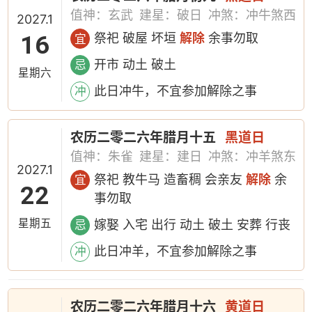
值神：玄武
建星：破日
冲煞：冲牛煞西
2027.1
16
祭祀 破屋 坏垣
解除
余事勿取
宜
开市 动土 破土
忌
星期六
此日冲牛，不宜参加解除之事
冲
农历二零二六年腊月十五
黑道日
值神：朱雀
建星：建日
冲煞：冲羊煞东
2027.1
祭祀 教牛马 造畜稠 会亲友
解除
余
宜
22
事勿取
星期五
嫁娶 入宅 出行 动土 破土 安葬 行丧
忌
此日冲羊，不宜参加解除之事
冲
农历二零二六年腊月十六
黄道日