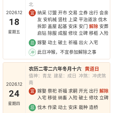
北
2026.12
纳采 订盟 开市 交易 立券 出行 会亲
宜
18
友 安机械 竖柱 上梁 平治道涂 伐木
拆卸 盖屋 起基 安床 安门
解除
安葬
星期五
启钻 除服 成服 修坟 立碑 移柩 入殓
嫁娶 动土 破土 祈福 出火 入宅
忌
此日冲猴，不宜参加解除之事
冲
农历二零二六年冬月十六
黄道日
值神：青龙
建星：成日
冲煞：冲虎煞
南
2026.12
24
嫁娶 祭祀 祈福 求嗣 开光 出行
解除
宜
入宅 移徙 纳畜 入殓 破土 修坟 立碑
星期四
伐木 作梁 动土 安床 栽种 造桥
忌