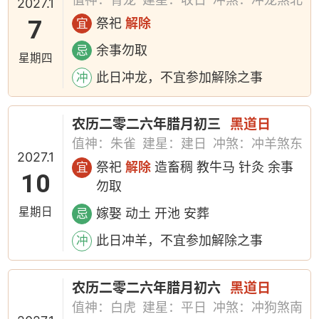
2027.1
7
祭祀
解除
宜
余事勿取
忌
星期四
此日冲龙，不宜参加解除之事
冲
农历二零二六年腊月初三
黑道日
值神：朱雀
建星：建日
冲煞：冲羊煞东
2027.1
祭祀
解除
造畜稠 教牛马 针灸 余事
宜
10
勿取
星期日
嫁娶 动土 开池 安葬
忌
此日冲羊，不宜参加解除之事
冲
农历二零二六年腊月初六
黑道日
值神：白虎
建星：平日
冲煞：冲狗煞南