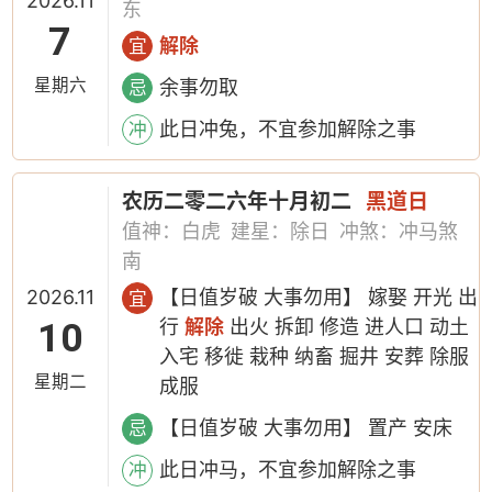
2026.11
东
7
解除
宜
星期六
余事勿取
忌
此日冲兔，不宜参加解除之事
冲
农历二零二六年十月初二
黑道日
值神：白虎
建星：除日
冲煞：冲马煞
南
2026.11
【日值岁破 大事勿用】 嫁娶 开光 出
宜
10
行
解除
出火 拆卸 修造 进人口 动土
入宅 移徙 栽种 纳畜 掘井 安葬 除服
星期二
成服
【日值岁破 大事勿用】 置产 安床
忌
此日冲马，不宜参加解除之事
冲