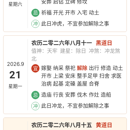
安葬 启钻 立碑 修坟
星期六
祈福 开光 开市 入宅 动土
忌
此日冲虎，不宜参加解除之事
冲
农历二零二六年八月十一
黑道日
值神：天牢
建星：除日
冲煞：冲龙煞
北
2026.9
嫁娶 纳采 祭祀
解除
出行 修造 动土
宜
21
开市 上梁 安床 整手足甲 扫舍 求医
治病 起基 定磉 盖屋 合脊
星期一
造庙 行丧 安葬 伐木 作灶 造船
忌
此日冲龙，不宜参加解除之事
冲
农历二零二六年八月十五
黄道日