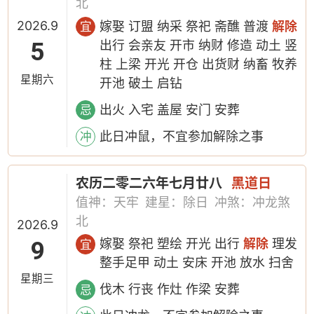
北
2026.9
嫁娶 订盟 纳采 祭祀 斋醮 普渡
解除
宜
5
出行 会亲友 开市 纳财 修造 动土 竖
柱 上梁 开光 开仓 出货财 纳畜 牧养
星期六
开池 破土 启钻
出火 入宅 盖屋 安门 安葬
忌
此日冲鼠，不宜参加解除之事
冲
农历二零二六年七月廿八
黑道日
值神：天牢
建星：除日
冲煞：冲龙煞
北
2026.9
9
嫁娶 祭祀 塑绘 开光 出行
解除
理发
宜
整手足甲 动土 安床 开池 放水 扫舍
星期三
伐木 行丧 作灶 作梁 安葬
忌