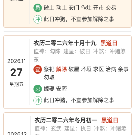
破土 动土 安门 作灶 开市 交易
忌
此日冲狗，不宜参加解除之事
冲
农历二零二六年十月十九
黑道日
值神：勾陈
建星：破日
冲煞：冲猪煞
东
2026.11
27
祭祀
解除
破屋 坏垣 求医 治病 余事
宜
勿取
星期五
嫁娶 安葬
忌
此日冲猪，不宜参加解除之事
冲
农历二零二六年冬月初一
黑道日
值神：玄武
建星：执日
冲煞：冲猪煞
2026.12