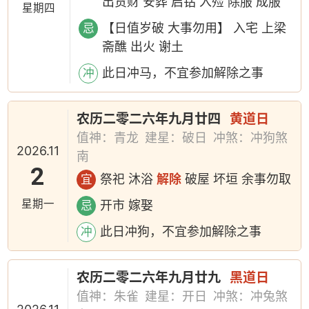
出货财 安葬 启钻 入殓 除服 成服
星期四
【日值岁破 大事勿用】 入宅 上梁
忌
斋醮 出火 谢土
此日冲马，不宜参加解除之事
冲
农历二零二六年九月廿四
黄道日
值神：青龙
建星：破日
冲煞：冲狗煞
2026.11
南
2
祭祀 沐浴
解除
破屋 坏垣 余事勿取
宜
星期一
开市 嫁娶
忌
此日冲狗，不宜参加解除之事
冲
农历二零二六年九月廿九
黑道日
值神：朱雀
建星：开日
冲煞：冲兔煞