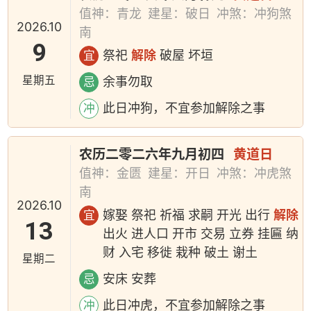
值神：青龙
建星：破日
冲煞：冲狗煞
2026.10
南
9
祭祀
解除
破屋 坏垣
宜
星期五
余事勿取
忌
此日冲狗，不宜参加解除之事
冲
农历二零二六年九月初四
黄道日
值神：金匮
建星：开日
冲煞：冲虎煞
南
2026.10
嫁娶 祭祀 祈福 求嗣 开光 出行
解除
宜
13
出火 进人口 开市 交易 立券 挂匾 纳
财 入宅 移徙 栽种 破土 谢土
星期二
安床 安葬
忌
此日冲虎，不宜参加解除之事
冲