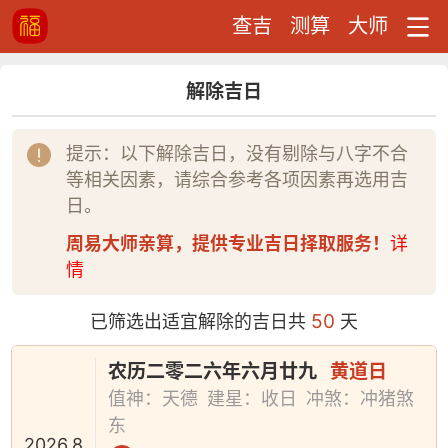
查吉
测算
大师
解除吉日
提示：以下解除吉日，没有剔除与八字不合
等相关因素，请综合参考各项因素再选用吉
日。
周易大师亲算，提供专业吉日择取服务！
详
情
50
已筛选出适宜解除的吉日共
天
农历二零二六年六月廿九
黄道日
值神：天德
建星：收日
冲煞：冲猪煞
东
2026.8