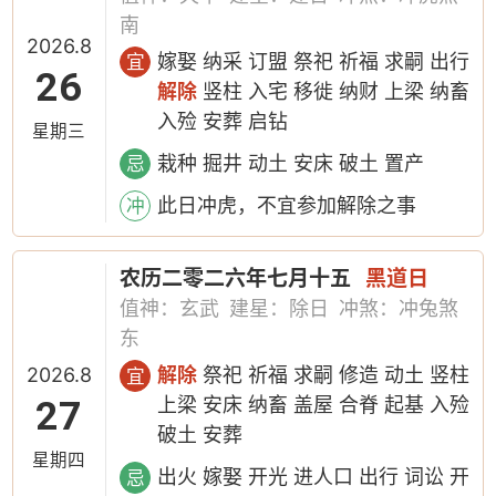
南
2026.8
嫁娶 纳采 订盟 祭祀 祈福 求嗣 出行
宜
26
解除
竖柱 入宅 移徙 纳财 上梁 纳畜
入殓 安葬 启钻
星期三
栽种 掘井 动土 安床 破土 置产
忌
此日冲虎，不宜参加解除之事
冲
农历二零二六年七月十五
黑道日
值神：玄武
建星：除日
冲煞：冲兔煞
东
2026.8
解除
祭祀 祈福 求嗣 修造 动土 竖柱
宜
27
上梁 安床 纳畜 盖屋 合脊 起基 入殓
破土 安葬
星期四
出火 嫁娶 开光 进人口 出行 词讼 开
忌