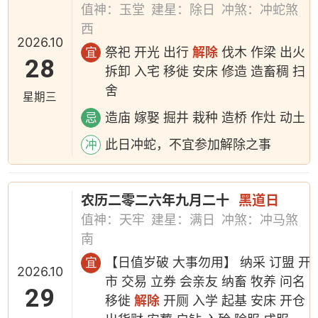
值神：玉堂
建星：除日
冲煞：冲蛇煞
西
2026.10
祭祀 开光 出行
解除
伐木 作梁 出火
宜
28
拆卸 入宅 移徙 安床 修造 造畜稠 扫
舍
星期三
造庙 嫁娶 掘井 栽种 造桥 作灶 动土
忌
此日冲蛇，不宜参加解除之事
冲
农历二零二六年九月二十
黑道日
值神：天牢
建星：满日
冲煞：冲马煞
南
【日值岁破 大事勿用】 纳采 订盟 开
宜
2026.10
市 交易 立券 会亲友 纳畜 牧养 问名
29
移徙
解除
开厕 入学 起基 安床 开仓