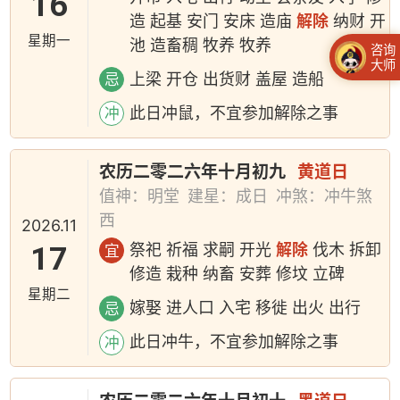
16
造 起基 安门 安床 造庙
解除
纳财 开
星期一
池 造畜稠 牧养 牧养
咨询
大师
上梁 开仓 出货财 盖屋 造船
忌
此日冲鼠，不宜参加解除之事
冲
农历二零二六年十月初九
黄道日
值神：明堂
建星：成日
冲煞：冲牛煞
西
2026.11
17
祭祀 祈福 求嗣 开光
解除
伐木 拆卸
宜
修造 栽种 纳畜 安葬 修坟 立碑
星期二
嫁娶 进人口 入宅 移徙 出火 出行
忌
此日冲牛，不宜参加解除之事
冲