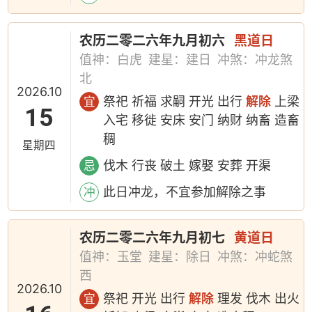
农历二零二六年九月初六
黑道日
值神：白虎
建星：建日
冲煞：冲龙煞
北
2026.10
祭祀 祈福 求嗣 开光 出行
解除
上梁
宜
15
入宅 移徙 安床 安门 纳财 纳畜 造畜
稠
星期四
伐木 行丧 破土 嫁娶 安葬 开渠
忌
此日冲龙，不宜参加解除之事
冲
农历二零二六年九月初七
黄道日
值神：玉堂
建星：除日
冲煞：冲蛇煞
西
2026.10
祭祀 开光 出行
解除
理发 伐木 出火
宜