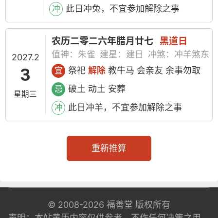
此日冲兔，不宜参加解除之事
冲
农历二零二六年腊月廿七
黑道日
值神：朱雀
建星：建日
冲煞：冲羊煞东
2027.2
3
祭祀
解除
教牛马 会亲友 余事勿取
宜
破土 动土 安葬
忌
星期三
此日冲羊，不宜参加解除之事
冲
重新推算
© 2008-2026
福善堂
版权所有
声明：本站黄历内容仅供参考，不作任何决策之用。