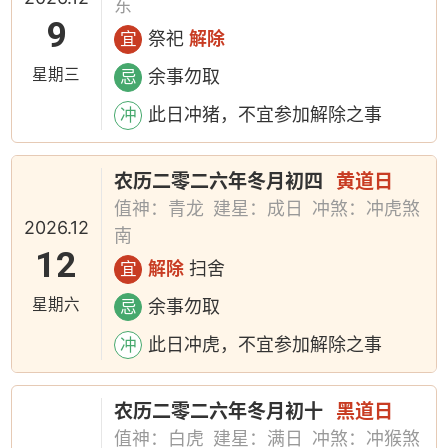
东
9
祭祀
解除
宜
星期三
余事勿取
忌
此日冲猪，不宜参加解除之事
冲
农历二零二六年冬月初四
黄道日
值神：青龙
建星：成日
冲煞：冲虎煞
2026.12
南
12
解除
扫舍
宜
星期六
余事勿取
忌
此日冲虎，不宜参加解除之事
冲
农历二零二六年冬月初十
黑道日
值神：白虎
建星：满日
冲煞：冲猴煞