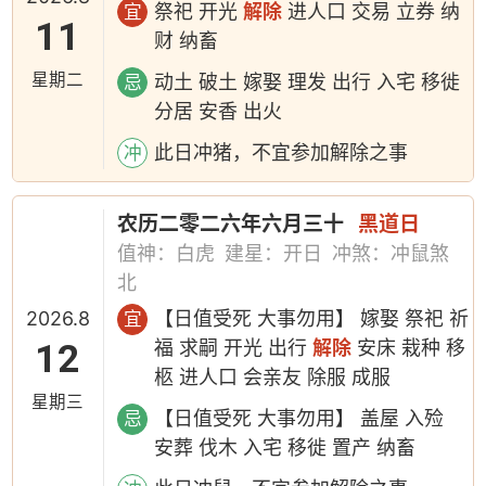
祭祀 开光
解除
进人口 交易 立券 纳
宜
11
财 纳畜
星期二
动土 破土 嫁娶 理发 出行 入宅 移徙
忌
分居 安香 出火
此日冲猪，不宜参加解除之事
冲
农历二零二六年六月三十
黑道日
值神：白虎
建星：开日
冲煞：冲鼠煞
北
2026.8
【日值受死 大事勿用】 嫁娶 祭祀 祈
宜
12
福 求嗣 开光 出行
解除
安床 栽种 移
柩 进人口 会亲友 除服 成服
星期三
【日值受死 大事勿用】 盖屋 入殓
忌
安葬 伐木 入宅 移徙 置产 纳畜