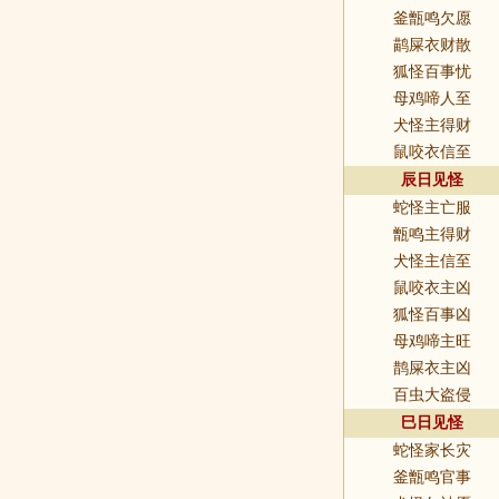
釜甑鸣欠愿
鹋屎衣财散
狐怪百事忧
母鸡啼人至
犬怪主得财
鼠咬衣信至
辰日见怪
蛇怪主亡服
甑鸣主得财
犬怪主信至
鼠咬衣主凶
狐怪百事凶
母鸡啼主旺
鹊屎衣主凶
百虫大盗侵
巳日见怪
蛇怪家长灾
釜甑鸣官事