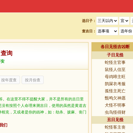
选日子：
查吉日：
各日见怪吉凶断
日查询
子日见怪
平安
蛇怪主官事
鼠怪人信至
母鸡啼主旺
按年度查
按月份查
鹊屎衣考服
孤怪主死亡
甑鸣欠神愿
等。在这里不得不提醒大家，并不是所有的吉日里
犬怪不明事
是没有按照个人命理来测吉日，使用的虽然是黄道吉
冲相克，又或者是你的凶神，如：劫杀、披麻、丧门
虫鸟怪得财
丑日见怪
我们
蛇怪客主丧