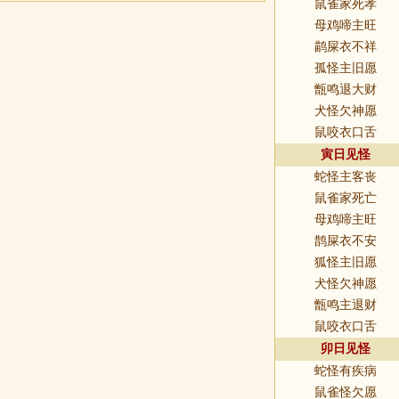
鼠雀家死孝
母鸡啼主旺
鹋屎衣不祥
孤怪主旧愿
甑鸣退大财
犬怪欠神愿
鼠咬衣口舌
寅日见怪
蛇怪主客丧
鼠雀家死亡
母鸡啼主旺
鹊屎衣不安
狐怪主旧愿
犬怪欠神愿
甑鸣主退财
鼠咬衣口舌
卯日见怪
蛇怪有疾病
鼠雀怪欠愿