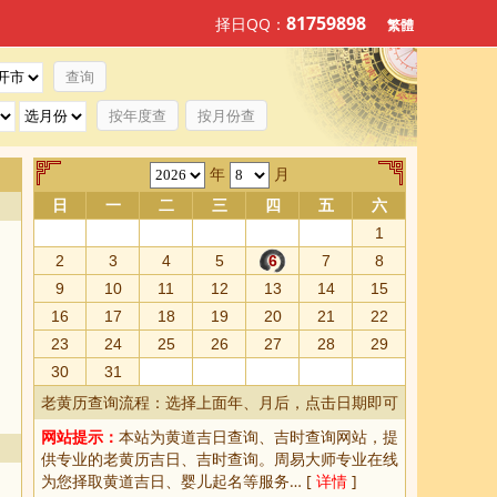
81759898
择日QQ：
繁體
按年度查
按月份查
年
月
日
一
二
三
四
五
六
1
2
3
4
5
6
7
8
9
10
11
12
13
14
15
16
17
18
19
20
21
22
23
24
25
26
27
28
29
30
31
老黄历查询流程：选择上面年、月后，点击日期即可
网站提示：
本站为
黄道吉日查询
、
吉时查询
网站，提
供专业的
老黄历吉日、吉时查询
。周易大师专业在线
为您择取
黄道吉日
、婴儿起名等服务… [
详情
]