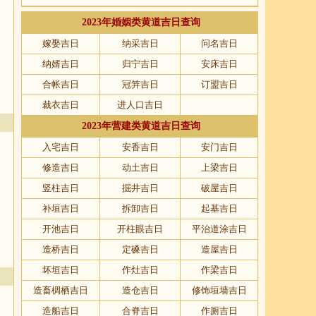
2023年婚姻类黄道吉日查询
嫁娶吉日
纳采吉日
问名吉日
纳婿吉日
归宁吉日
安床吉日
合帐吉日
冠笄吉日
订盟吉日
裁衣吉日
进人口吉日
2023年营建类黄道吉日查询
入宅吉日
安香吉日
安门吉日
修造吉日
动土吉日
上梁吉日
竖柱吉日
掘井吉日
破屋吉日
补垣吉日
拆卸吉日
起基吉日
开池吉日
开柱眼吉日
平治道涂吉日
造桥吉日
定磉吉日
造屋吉日
坏垣吉日
作灶吉日
作梁吉日
造畜椆栖吉日
造仓吉日
修饰垣墙吉日
造船吉日
合脊吉日
作厕吉日