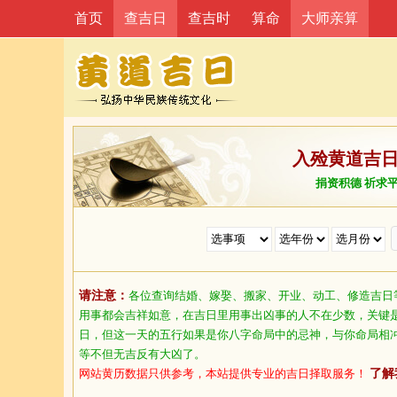
首页
查吉日
查吉时
算命
大师亲算
入殓黄道吉
捐资积德 祈求
请注意：
各位查询结婚、嫁娶、搬家、开业、动工、修造吉日
用事都会吉祥如意，在吉日里用事出凶事的人不在少数，关键
日，但这一天的五行如果是你八字命局中的忌神，与你命局相
等不但无吉反有大凶了。
网站黄历数据只供参考，本站提供专业的吉日择取服务！
了解