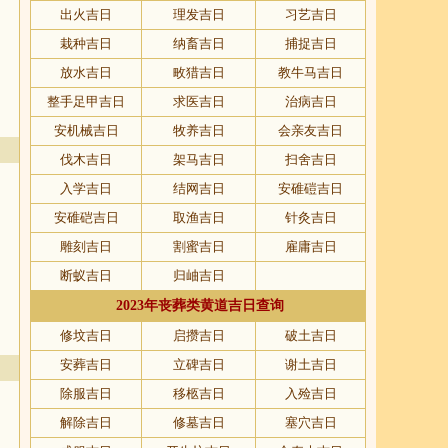
出火吉日
理发吉日
习艺吉日
栽种吉日
纳畜吉日
捕捉吉日
放水吉日
畋猎吉日
教牛马吉日
整手足甲吉日
求医吉日
治病吉日
安机械吉日
牧养吉日
会亲友吉日
伐木吉日
架马吉日
扫舍吉日
入学吉日
结网吉日
安碓磑吉日
安碓硙吉日
取渔吉日
针灸吉日
雕刻吉日
割蜜吉日
雇庸吉日
断蚁吉日
归岫吉日
2023年丧葬类黄道吉日查询
修坟吉日
启攒吉日
破土吉日
安葬吉日
立碑吉日
谢土吉日
除服吉日
移柩吉日
入殓吉日
解除吉日
修墓吉日
塞穴吉日