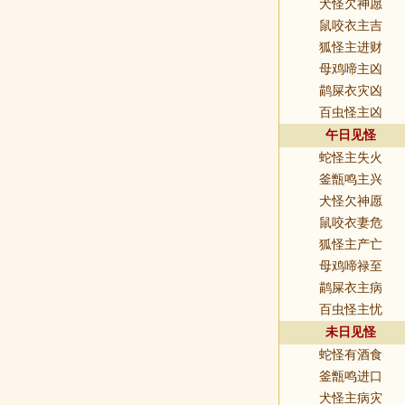
犬怪欠神愿
鼠咬衣主吉
狐怪主进财
母鸡啼主凶
鹋屎衣灾凶
百虫怪主凶
午日见怪
蛇怪主失火
釜甑鸣主兴
犬怪欠神愿
鼠咬衣妻危
狐怪主产亡
母鸡啼禄至
鹋屎衣主病
百虫怪主忧
未日见怪
蛇怪有酒食
釜甑鸣进口
犬怪主病灾