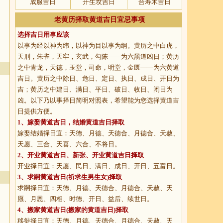
成服吉日
开生坟吉日
合寿木吉日
老黄历择取黄道吉日宜忌事项
选择吉日用事应该
以事为经以神为纬，以神为目以事为纲。黄历之中白虎，
天刑，朱雀，天牢，玄武，勾陈——为六黑道凶日；黄历
之中青龙，天德，玉堂，司命，明堂，金匮——为六黄道
吉日。黄历之中除日、危日、定日、执日、成日、开日为
吉；黄历之中建日、满日、平日、破日、收日、闭日为
凶。以下乃以事择日简明对照表，希望能为您选择黄道吉
日提供方便。
1、
嫁娶黄道吉日
，结婚黄道吉日择取
嫁娶结婚择日宜：天德、月德、天德合、月德合、天赦、
天愿、三合、天喜、六合、不将日。
2、
开业黄道吉日
、新张、开业黄道吉日择取
开业择日宜：天愿、民日、满日、成日、开日、五富日。
3、
求嗣黄道吉日
(祈求生男生女)择取
求嗣择日宜：天德、月德、天德合、月德合、天赦、天
愿、月恩、四相、时德、开日、益后、续世日。
4、
搬家黄道吉日
(搬家的黄道吉日)择取
移徙择日宜：天德、月德、天德合、月德合、天赦、天