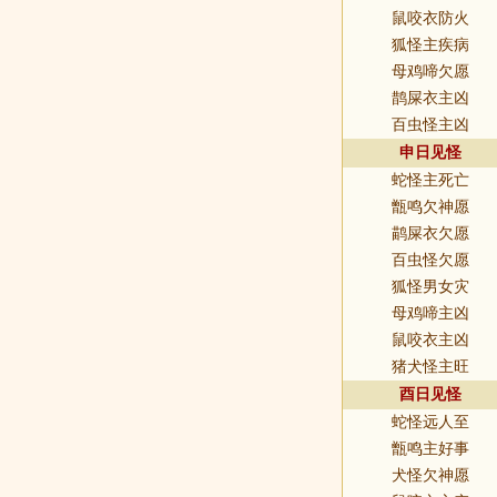
鼠咬衣防火
狐怪主疾病
母鸡啼欠愿
鹊屎衣主凶
百虫怪主凶
申日见怪
蛇怪主死亡
甑鸣欠神愿
鹋屎衣欠愿
百虫怪欠愿
狐怪男女灾
母鸡啼主凶
鼠咬衣主凶
猪犬怪主旺
酉日见怪
蛇怪远人至
甑鸣主好事
犬怪欠神愿