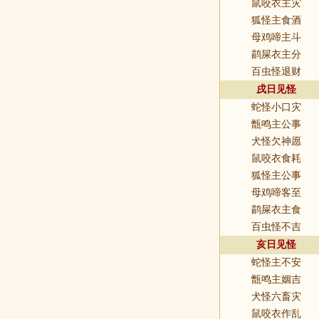
鼠咬衣主灾
狐怪主食酒
母鸡啼主斗
鹋屎衣主分
百虫怪退财
戌日见怪
蛇怪小口灾
甑鸣主公事
犬怪欠神愿
鼠咬衣食耗
狐怪主公事
母鸡啼客至
鹋屎衣主食
百虫怪不吉
亥日见怪
蛇怪主不安
甑鸣主姻吉
犬怪六畜灾
鼠咬衣作乱